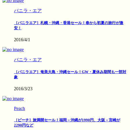
バニラ・エア
［バニラエア］札幌・沖縄・香港セール！春から初夏の旅行が激
安！
2016/4/1
バニラ・エア
［バニラエア］奄美大島・沖縄セール！GW・夏休み期間も一部対
象
2016/3/23
Peach
［ピーチ］旅満開セール！福岡－沖縄が1990円、大阪－宮崎が
2290円など