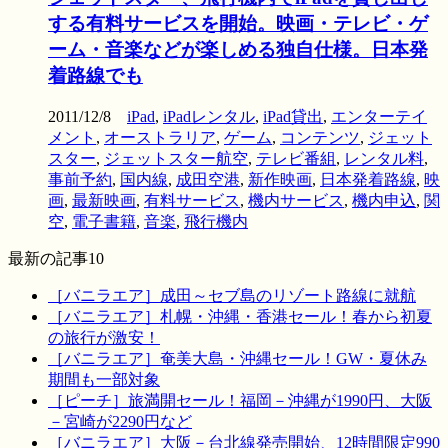
する有料サービスを開始。映画・テレビ・ゲ
ーム・音楽などが楽しめる独自仕様。日本発
着路線でも
2011/12/8
iPad
,
iPadレンタル
,
iPad貸出
,
エンターテイ
メント
,
オーストラリア
,
ゲーム
,
コンテンツ
,
ジェット
スター
,
ジェットスター航空
,
テレビ番組
,
レンタル料
,
事前予約
,
国内線
,
成田空港
,
新作映画
,
日本発着路線
,
映
画
,
最新映画
,
有料サービス
,
機内サービス
,
機内申込
,
関
空
,
電子書籍
,
音楽
,
飛行機内
最新の記事10
［バニラエア］成田～セブ島のリゾート路線に就航
［バニラエア］札幌・沖縄・香港セール！春から初夏
の旅行が激安！
［バニラエア］奄美大島・沖縄セール！GW・夏休み
期間も一部対象
［ピーチ］旅満開セール！福岡－沖縄が1990円、大阪
－宮崎が2290円など
［バニラエア］大阪－台北線発売開始、12時間限定990