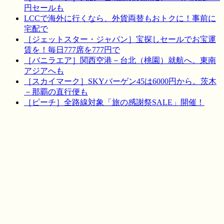
円セールも
LCCで海外に行くなら、外貨両替もおトクに！事前に
宅配で
［ジェットスター・ジャパン］宝探しセールでお宝運
賃を！毎日777席を777円で
［バニラエア］関西空港－台北（桃園）就航へ。東南
アジアへも
［スカイマーク］SKYバーゲン45は6000円から。茨木
－那覇の直行便も
［ピーチ］全路線対象「旅の感謝祭SALE」開催！