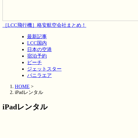
［LCC飛行機］格安航空会社まとめ！
最新記事
LCC国内
日本の空港
宿泊予約
ピーチ
ジェットスター
バニラエア
HOME
>
iPadレンタル
iPadレンタル