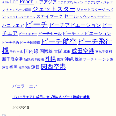
Peach
エアアジア
LCC
ANA
エアアジア・ジャパ
エアアジアジャパン
ジェットスター
ジェットスタージャパ
ン
キャンペーン運賃
スカイマーク
セール
ン
ソウル
ジェットスターセール
ハッピーピーチ
ピーチ
ピーチアビエーション
ピー
バニラエア
チエア
ピーチ・アビエーション
ピーチセール
ピーチエアー
ピーチ航空
ピーチ飛行
ピーチ国際線
ピーチ予約
機
成田空港
国内線
国際線
大阪
成田
支払手数料
予約
台北
札幌
沖縄
新千歳空港
燃油サーチャージ
東京
新路線
時刻表
片道
関西空港
運賃
福岡
運賃
福岡空港
バニラ・エア
［バニラエア］成田～セブ島のリゾート路線に就航
2023/3/10