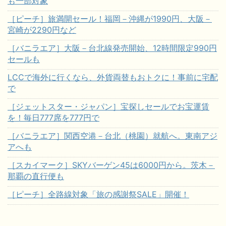
も一部対象
［ピーチ］旅満開セール！福岡－沖縄が1990円、大阪－
宮崎が2290円など
［バニラエア］大阪－台北線発売開始、12時間限定990円
セールも
LCCで海外に行くなら、外貨両替もおトクに！事前に宅配
で
［ジェットスター・ジャパン］宝探しセールでお宝運賃
を！毎日777席を777円で
［バニラエア］関西空港－台北（桃園）就航へ。東南アジ
アへも
［スカイマーク］SKYバーゲン45は6000円から。茨木－
那覇の直行便も
［ピーチ］全路線対象「旅の感謝祭SALE」開催！