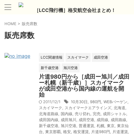
［LCC飛行機］格安航空会社まとめ！
HOME
>
販売席数
販売席数
LCC関連情報
スカイマーク
成田空港
新千歳空港
旭川空港
片道980円から［成田ー旭川／成田
ー札幌（新千歳）］スカイマーク
が成田空港から国内線の運航を開
始
2011/12/1
10月30日
,
980円
,
WEBバーゲン
,
スカイマーク
,
スカイマークエアラインズ
,
北海道
,
北海道路線
,
国内線
,
売り切れ
,
完売
,
成田シャトル
,
成田国内線
,
成田旭川
,
成田空港
,
成田線
,
成田路線
,
新千歳空港
,
旭川空港
,
普通運賃
,
札幌
,
東京
,
東京仙
台
,
東京那覇
,
格安
,
格安運賃
,
片道980円
,
片道運賃
,