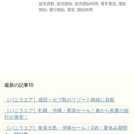
販売席数
,
販売開始
,
販売開始時間
,
通常運賃
,
運航
開始
,
運行開始
,
運賃
,
開始時間
最新の記事10
［バニラエア］成田～セブ島のリゾート路線に就航
［バニラエア］札幌・沖縄・香港セール！春から初夏の旅
行が激安！
［バニラエア］奄美大島・沖縄セール！GW・夏休み期間