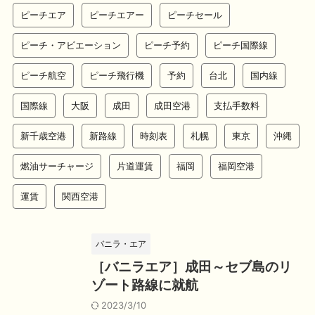
ピーチエア
ピーチエアー
ピーチセール
ピーチ・アビエーション
ピーチ予約
ピーチ国際線
ピーチ航空
ピーチ飛行機
予約
台北
国内線
国際線
大阪
成田
成田空港
支払手数料
新千歳空港
新路線
時刻表
札幌
東京
沖縄
燃油サーチャージ
片道運賃
福岡
福岡空港
運賃
関西空港
バニラ・エア
［バニラエア］成田～セブ島のリ
ゾート路線に就航
2023/3/10