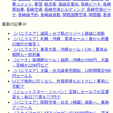
事コメント
,
要望
,
観光客
,
路線定着化
,
長崎ピーチ
,
長崎
県知事
,
長崎空港
,
長崎空港ビルディング
,
長崎空港ピー
チ
,
長崎線予約
,
長崎線就航
,
関西国際空港
,
関西圏
,
香港
最新の記事10
［バニラエア］成田～セブ島のリゾート路線に就航
［バニラエア］札幌・沖縄・香港セール！春から初夏
の旅行が激安！
［バニラエア］奄美大島・沖縄セール！GW・夏休み
期間も一部対象
［ピーチ］旅満開セール！福岡－沖縄が1990円、大阪
－宮崎が2290円など
［バニラエア］大阪－台北線発売開始、12時間限定990
円セールも
LCCで海外に行くなら、外貨両替もおトクに！事前に
宅配で
［ジェットスター・ジャパン］宝探しセールでお宝運
賃を！毎日777席を777円で
［バニラエア］関西空港－台北（桃園）就航へ。東南
アジアへも
［スカイマーク］SKYバーゲン45は6000円から。茨木