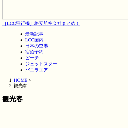
［LCC飛行機］格安航空会社まとめ！
最新記事
LCC国内
日本の空港
宿泊予約
ピーチ
ジェットスター
バニラエア
HOME
>
観光客
観光客