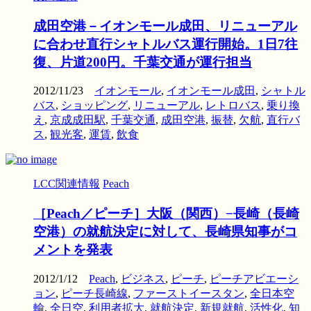
成田空港－イオンモール成田、リニューアル
に合わせ直行シャトルバス運行開始。1日7往
復、片道200円。千葉交通が運行担当
2012/11/23
イオンモール
,
イオンモール成田
,
シャトル
バス
,
ショッピング
,
リニューアル
,
レトロバス
,
乗り換
え
,
京成成田駅
,
千葉交通
,
成田空港
,
振替
,
欠航
,
直行バ
ス
,
観光客
,
運賃
,
飲食
LCC関連情報
Peach
［Peach／ピーチ］大阪（関西）−長崎（長崎
空港）の就航決定に対して、長崎県知事がコ
メントを発表
2012/1/12
Peach
,
ビジネス
,
ピーチ
,
ピーチアビエーシ
ョン
,
ピーチ長崎線
,
ファーストイースタン
,
全日本空
輸
,
全日空
,
利用者拡大
,
就航決定
,
新規就航
,
活性化
,
知