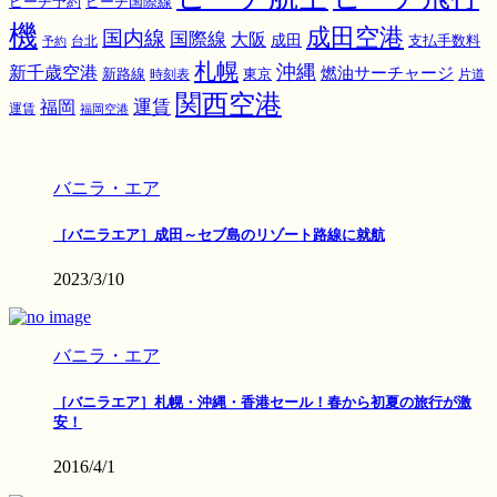
ピーチ国際線
ピーチ予約
機
成田空港
国内線
国際線
大阪
成田
支払手数料
予約
台北
札幌
沖縄
新千歳空港
燃油サーチャージ
東京
新路線
時刻表
片道
関西空港
運賃
福岡
運賃
福岡空港
バニラ・エア
［バニラエア］成田～セブ島のリゾート路線に就航
2023/3/10
バニラ・エア
［バニラエア］札幌・沖縄・香港セール！春から初夏の旅行が激
安！
2016/4/1