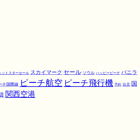
スカイマーク
セール
バニラ
ソウル
ェットスターセール
ハッピーピーチ
ピーチ航空
ピーチ飛行機
国
ーチ国際線
予約
台北
関西空港
賃