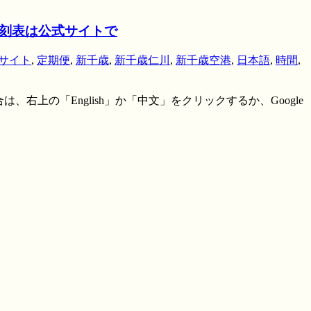
時刻表は公式サイトで
サイト
,
定期便
,
新千歳
,
新千歳仁川
,
新千歳空港
,
日本語
,
時間
,
ない場合は、右上の「English」か「中文」をクリックするか、Google