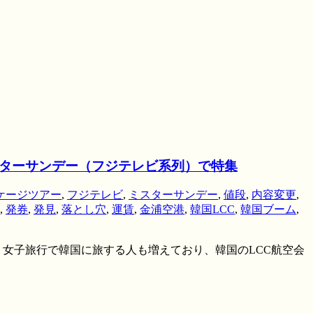
スターサンデー（フジテレビ系列）で特集
ケージツアー
,
フジテレビ
,
ミスターサンデー
,
値段
,
内容変更
,
,
発券
,
発見
,
落とし穴
,
運賃
,
金浦空港
,
韓国LCC
,
韓国ブーム
,
女子旅行で韓国に旅する人も増えており、韓国のLCC航空会