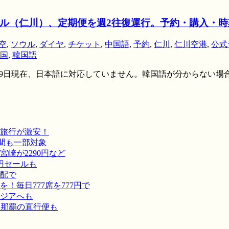
ーソウル（仁川）、定期便を週2往復運行。予約・購入・
空
,
ソウル
,
ダイヤ
,
チケット
,
中国語
,
予約
,
仁川
,
仁川空港
,
公式
国
,
韓国語
om/ ※2011年7月19日現在、日本語に対応していません。韓国語が分から
旅行が激安！
間も一部対象
崎が2290円など
円セールも
宅配で
毎日777席を777円で
ジアへも
－那覇の直行便も