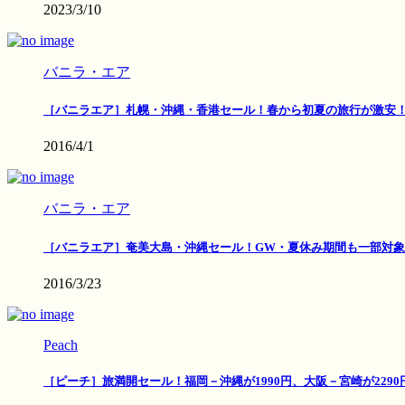
2023/3/10
バニラ・エア
［バニラエア］札幌・沖縄・香港セール！春から初夏の旅行が激安
2016/4/1
バニラ・エア
［バニラエア］奄美大島・沖縄セール！GW・夏休み期間も一部対象
2016/3/23
Peach
［ピーチ］旅満開セール！福岡－沖縄が1990円、大阪－宮崎が2290