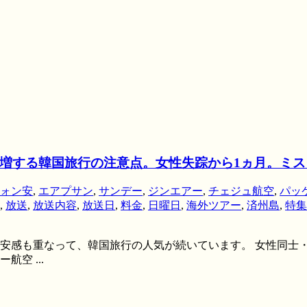
増する韓国旅行の注意点。女性失踪から1ヵ月。ミ
ォン安
,
エアプサン
,
サンデー
,
ジンエアー
,
チェジュ航空
,
パッ
,
放送
,
放送内容
,
放送日
,
料金
,
日曜日
,
海外ツアー
,
済州島
,
特集
安感も重なって、韓国旅行の人気が続いています。 女性同士・
空 ...