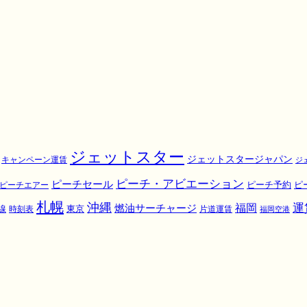
ジェットスター
ジェットスタージャパン
キャンペーン運賃
ジ
ピーチ・アビエーション
ピーチセール
ピ
ピーチエアー
ピーチ予約
札幌
沖縄
運
福岡
燃油サーチャージ
東京
線
時刻表
片道運賃
福岡空港