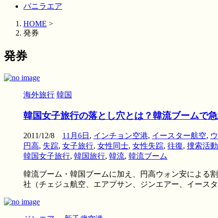
バニラエア
HOME
>
発券
発券
海外旅行
韓国
韓国女子旅行の落とし穴とは？韓流ブームで急
2011/12/8
11月6日
,
インチョン空港
,
イースター航空
,
ウ
円高
,
失踪
,
女子旅行
,
女性同士
,
女性失踪
,
往復
,
捜索活動
韓国女子旅行
,
韓国旅行
,
韓流
,
韓流ブーム
韓流ブーム・韓国ブームに加え、円高ウォン安による割
社（チェジュ航空、エアプサン、ジンエアー、イースター航