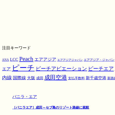
注目キーワード
Peach
エアアジア
LCC
ANA
エアアジア・ジャパン
エアアジアジャパン
ピーチ
ピーチアビエーション
ピーチエア
エア
成田空港
内線
国際線
大阪
新千歳空港
成田
支払手数料
新路
バニラ・エア
［バニラエア］成田～セブ島のリゾート路線に就航