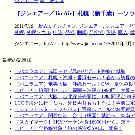
ジンエアー
新千歳空港
［ジンエアー／Jin Air］札幌（新千歳）
2011/7/19
JinAir
,
インチョン
,
ジンエアー
,
ジンエアー航
札幌
,
札幌ソウル
,
申込
,
発券
,
翻訳
,
航空券
,
英語
,
購入
,
韓
ジンエアー／Jin Air： http://www.jinair.c
...
最新の記事10
［バニラエア］成田～セブ島のリゾート路線に就航
［バニラエア］札幌・沖縄・香港セール！春から初夏の
［バニラエア］奄美大島・沖縄セール！GW・夏休み期
［ピーチ］旅満開セール！福岡－沖縄が1990円、大阪－宮
［バニラエア］大阪－台北線発売開始、12時間限定990
LCCで海外に行くなら、外貨両替もおトクに！事前に
［ジェットスター・ジャパン］宝探しセールでお宝運賃を！
［バニラエア］関西空港－台北（桃園）就航へ。東南ア
［スカイマーク］SKYバーゲン45は6000円から。茨木
［ピーチ］全路線対象「旅の感謝祭SALE」開催！