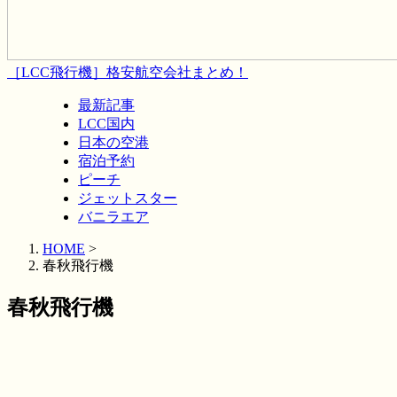
［LCC飛行機］格安航空会社まとめ！
最新記事
LCC国内
日本の空港
宿泊予約
ピーチ
ジェットスター
バニラエア
HOME
>
春秋飛行機
春秋飛行機