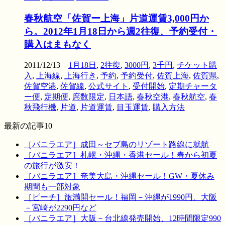
春秋航空「佐賀ー上海」片道運賃3,000円か
ら。2012年1月18日から週2往復、予約受付・
購入はまもなく
2011/12/13
1月18日
,
2往復
,
3000円
,
3千円
,
チケット購
入
,
上海線
,
上海行き
,
予約
,
予約受付
,
佐賀上海
,
佐賀県
,
佐賀空港
,
佐賀線
,
公式サイト
,
受付開始
,
定期チャータ
ー便
,
定期便
,
席数限定
,
日本語
,
春秋空港
,
春秋航空
,
春
秋飛行機
,
片道
,
片道運賃
,
目玉運賃
,
購入方法
最新の記事10
［バニラエア］成田～セブ島のリゾート路線に就航
［バニラエア］札幌・沖縄・香港セール！春から初夏
の旅行が激安！
［バニラエア］奄美大島・沖縄セール！GW・夏休み
期間も一部対象
［ピーチ］旅満開セール！福岡－沖縄が1990円、大阪
－宮崎が2290円など
［バニラエア］大阪－台北線発売開始、12時間限定990