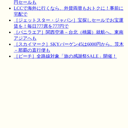
円セールも
LCCで海外に行くなら、外貨両替もおトクに！事前に
宅配で
［ジェットスター・ジャパン］宝探しセールでお宝運
賃を！毎日777席を777円で
［バニラエア］関西空港－台北（桃園）就航へ。東南
アジアへも
［スカイマーク］SKYバーゲン45は6000円から。茨木
－那覇の直行便も
［ピーチ］全路線対象「旅の感謝祭SALE」開催！