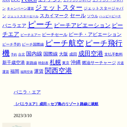
ANA
エアアジア・ジャパ
エアアジアジャパン
ジェットスター
ジェットスタージャパ
ン
キャンペーン運賃
スカイマーク
セール
ン
ソウル
ジェットスターセール
ハッピーピーチ
ピーチ
ピーチアビエーション
ピー
バニラエア
チエア
ピーチ・アビエーション
ピーチセール
ピーチエアー
ピーチ航空
ピーチ飛行
ピーチ国際線
ピーチ予約
機
成田空港
国内線
国際線
大阪
成田
支払手数料
予約
台北
札幌
沖縄
新千歳空港
燃油サーチャージ
東京
新路線
時刻表
片道
関西空港
運賃
福岡
運賃
福岡空港
バニラ・エア
［バニラエア］成田～セブ島のリゾート路線に就航
2023/3/10