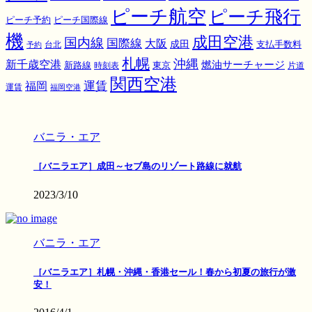
ピーチ航空
ピーチ飛行
ピーチ国際線
ピーチ予約
機
成田空港
国内線
国際線
大阪
成田
支払手数料
予約
台北
札幌
沖縄
新千歳空港
燃油サーチャージ
東京
新路線
時刻表
片道
関西空港
運賃
福岡
運賃
福岡空港
バニラ・エア
［バニラエア］成田～セブ島のリゾート路線に就航
2023/3/10
バニラ・エア
［バニラエア］札幌・沖縄・香港セール！春から初夏の旅行が激
安！