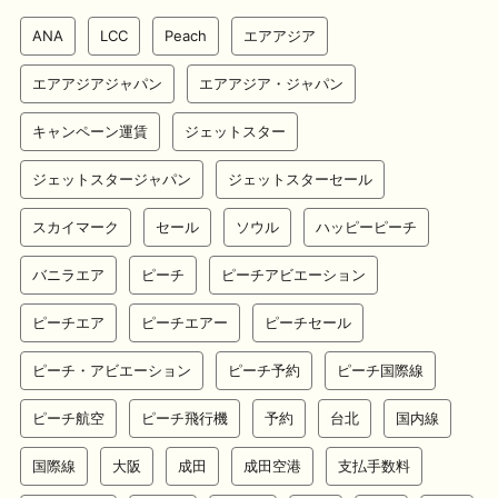
ANA
LCC
Peach
エアアジア
エアアジアジャパン
エアアジア・ジャパン
キャンペーン運賃
ジェットスター
ジェットスタージャパン
ジェットスターセール
スカイマーク
セール
ソウル
ハッピーピーチ
バニラエア
ピーチ
ピーチアビエーション
ピーチエア
ピーチエアー
ピーチセール
ピーチ・アビエーション
ピーチ予約
ピーチ国際線
ピーチ航空
ピーチ飛行機
予約
台北
国内線
国際線
大阪
成田
成田空港
支払手数料