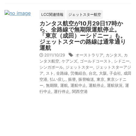
LCC関連情報
ジェットスター航空
カンタス航空が10月29日17時か
ら、全路線で無期限運航停止。
「東京（成田）ーシドニー」も。
ジェットスターの路線は通常通り
運航
2011/10/29
オーストラリア
,
カンタス
,
カ
ンタス航空
,
ケアンズ
,
ゴールドコースト
,
シドニー
,
シンガポール
,
ジェットスター
,
ジェットスターアジ
ア
,
スト
,
全路線
,
労働組合
,
台北
,
大阪
,
子会社
,
成田
空港
,
払い戻し
,
振替
,
振替輸送
,
東京
,
東京シドニ
ー
,
無期限
,
運航
,
運航中止
,
運航停止
,
運航状況
,
運
行中止
,
運行停止
,
関西空港