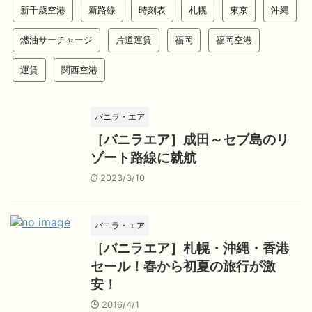
新千歳空港
新路線
時刻表
札幌
東京
沖縄
燃油サーチャージ
片道運賃
福岡
福岡空港
運賃
関西空港
バニラ・エア
［バニラエア］成田～セブ島のリ
ゾート路線に就航
2023/3/10
バニラ・エア
［バニラエア］札幌・沖縄・香港
セール！春から初夏の旅行が激
安！
2016/4/1