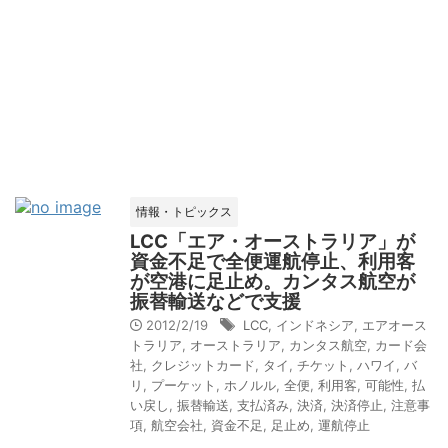
情報・トピックス
LCC「エア・オーストラリア」が
資金不足で全便運航停止、利用客
が空港に足止め。カンタス航空が
振替輸送などで支援
2012/2/19
LCC
,
インドネシア
,
エアオース
トラリア
,
オーストラリア
,
カンタス航空
,
カード会
社
,
クレジットカード
,
タイ
,
チケット
,
ハワイ
,
バ
リ
,
プーケット
,
ホノルル
,
全便
,
利用客
,
可能性
,
払
い戻し
,
振替輸送
,
支払済み
,
決済
,
決済停止
,
注意事
項
,
航空会社
,
資金不足
,
足止め
,
運航停止