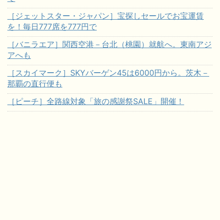
［ジェットスター・ジャパン］宝探しセールでお宝運賃
を！毎日777席を777円で
［バニラエア］関西空港－台北（桃園）就航へ。東南アジ
アへも
［スカイマーク］SKYバーゲン45は6000円から。茨木－
那覇の直行便も
［ピーチ］全路線対象「旅の感謝祭SALE」開催！