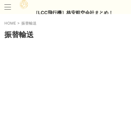
［LCC飛行機］格安航空会社まとめ！
HOME
>
振替輸送
振替輸送