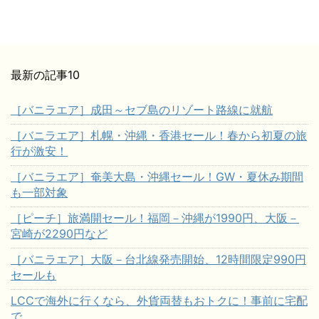
最新の記事10
［バニラエア］成田～セブ島のリゾート路線に就航
［バニラエア］札幌・沖縄・香港セール！春から初夏の旅
行が激安！
［バニラエア］奄美大島・沖縄セール！GW・夏休み期間
も一部対象
［ピーチ］旅満開セール！福岡－沖縄が1990円、大阪－
宮崎が2290円など
［バニラエア］大阪－台北線発売開始、12時間限定990円
セールも
LCCで海外に行くなら、外貨両替もおトクに！事前に宅配
で