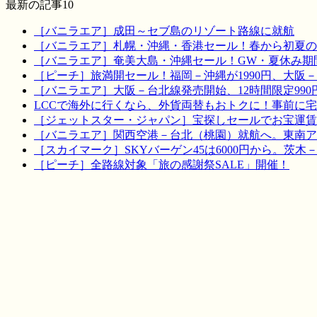
最新の記事10
［バニラエア］成田～セブ島のリゾート路線に就航
［バニラエア］札幌・沖縄・香港セール！春から初夏の
［バニラエア］奄美大島・沖縄セール！GW・夏休み期
［ピーチ］旅満開セール！福岡－沖縄が1990円、大阪－宮
［バニラエア］大阪－台北線発売開始、12時間限定990
LCCで海外に行くなら、外貨両替もおトクに！事前に
［ジェットスター・ジャパン］宝探しセールでお宝運賃を！
［バニラエア］関西空港－台北（桃園）就航へ。東南ア
［スカイマーク］SKYバーゲン45は6000円から。茨木
［ピーチ］全路線対象「旅の感謝祭SALE」開催！