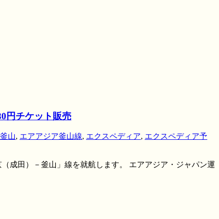
80円チケット販売
釜山
,
エアアジア釜山線
,
エクスペディア
,
エクスペディア予
東京（成田）－釜山」線を就航します。 エアアジア・ジャパン運