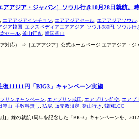
エアアジア・ジャパン］ソウル行き10月28日就航。
,
エアアジアインチョン
,
エアアジアセール
,
エアアジアソウル
,
アジア韓国
,
エクスペディアエアアジア
,
ソウル980円
,
ソウル行
念セール
,
釜山行き
,
韓国釜山
対応） ⇒［エアアジア］公式ホームページ エアアジア・ジャパ
11111円「BIG3」キャンペーン実施
プサンキャンペーン
,
エアプサン成田
,
エアプサン航空
,
エアプ
田釜山
,
手数料無し
,
払戻
,
販売数限定
,
釜山行き
,
韓国LCC
」線の就航1周年を記念した「BIG3」キャンペーンを、2012