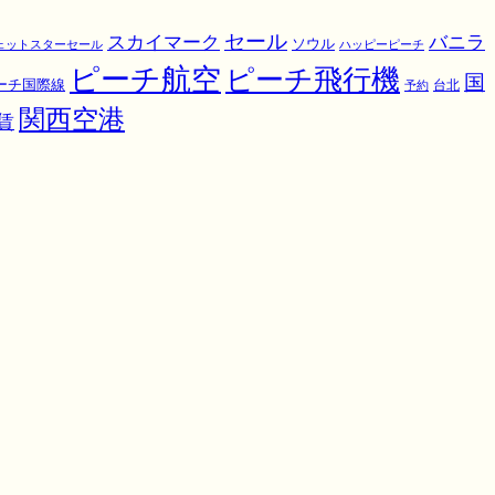
スカイマーク
セール
バニラ
ソウル
ェットスターセール
ハッピーピーチ
ピーチ航空
ピーチ飛行機
国
ーチ国際線
予約
台北
関西空港
賃