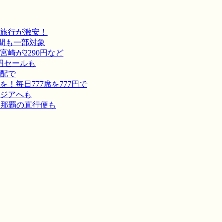
旅行が激安！
間も一部対象
崎が2290円など
円セールも
宅配で
毎日777席を777円で
ジアへも
－那覇の直行便も