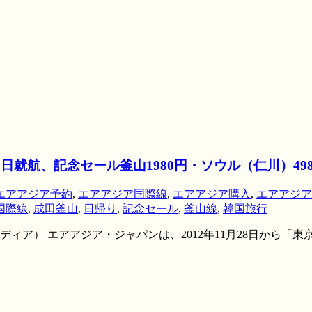
日就航、記念セール釜山1980円・ソウル（仁川）49
エアアジア予約
,
エアアジア国際線
,
エアアジア購入
,
エアアジア
国際線
,
成田釜山
,
日帰り
,
記念セール
,
釜山線
,
韓国旅行
ィア） エアアジア・ジャパンは、2012年11月28日から「