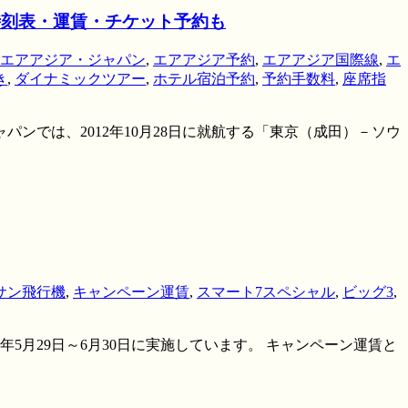
時刻表・運賃・チケット予約も
エアアジア・ジャパン
,
エアアジア予約
,
エアアジア国際線
,
エ
き
,
ダイナミックツアー
,
ホテル宿泊予約
,
予約手数料
,
座席指
ンでは、2012年10月28日に就航する「東京（成田）－ソウ
サン飛行機
,
キャンペーン運賃
,
スマート7スペシャル
,
ビッグ3
,
年5月29日～6月30日に実施しています。 キャンペーン運賃と