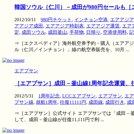
韓国ソウル（仁川）－成田が980円セールも［
2012/10/11
980円チケット
,
インチョン空港
,
エアアジア
アアジア成田
,
エアアジア時刻表
,
エアアジア運賃
,
エア
定
,
成田ソウル
,
成田釜山
,
手荷物
,
日帰り
,
空港使用料
,
記
⇒［エクスペディア］海外航空券予約・購入（エアアジア
ル（仁川／インチョン）」線の航空券販売を、10月 ...
エアプサン
［エアプサン］成田－釜山線1周年記念運賃、往復
2012/5/31
1周年記念
,
LCCエアプサン
,
エアプサン
,
エア
プサン線
,
就航1周年
,
往復11111円
,
成田線
,
成田行き
,
成
⇒［エアプサン］公式サイト エアプサンでは「成田－釜山
して、成田－釜山線が往復11,111円で利 ...