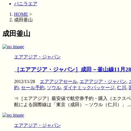
バニラエア
HOME
>
成田釜山
成田釜山
エアアジア・ジャパン
［エアアジア・ジャパン］成田－釜山線11月28
2012/11/28
エアアジアセール
,
エアアジア・ジャパン
,
約
,
セール予約
,
ソウル
,
ダイナミックパッケージ
,
仁川
,
⇒［エアアジア］最安値で航空券予約・購入（エクスペデ
航による国際線は「東京（成田）－ソウル（仁川）」 ...
エアアジア・ジャパン