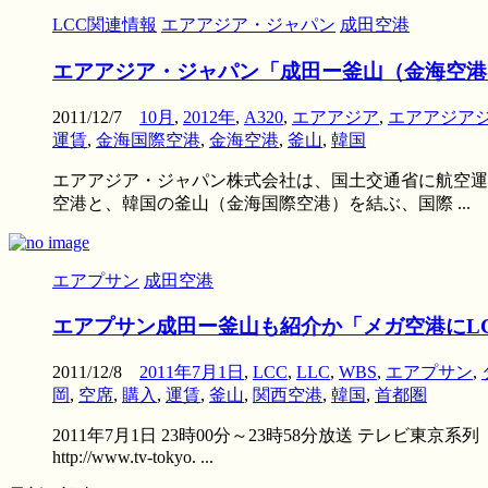
LCC関連情報
エアアジア・ジャパン
成田空港
エアアジア・ジャパン「成田ー釜山（金海空港）」
2011/12/7
10月
,
2012年
,
A320
,
エアアジア
,
エアアジア
運賃
,
金海国際空港
,
金海空港
,
釜山
,
韓国
エアアジア・ジャパン株式会社は、国土交通省に航空運送事
空港と、韓国の釜山（金海国際空港）を結ぶ、国際 ...
エアプサン
成田空港
エアプサン成田ー釜山も紹介か「メガ空港にLC
2011/12/8
2011年7月1日
,
LCC
,
LLC
,
WBS
,
エアプサン
,
岡
,
空席
,
購入
,
運賃
,
釜山
,
関西空港
,
韓国
,
首都圏
2011年7月1日 23時00分～23時58分放送 テレ
http://www.tv-tokyo. ...