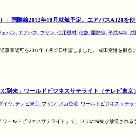
国際線2012年10月就航予定。エアバスA320を使
ジャパン
,
エアバス
,
プサン
,
使用機材
,
便数
,
国際線
,
平成24年
,
成
業認可を2011年10月27日申請しました。 成田空港を拠点
C到来」ワールドビジネスサテライト（テレビ東京）2
ダイヤ
,
テレビ東京
,
プサン
,
メガ空港
,
ワールドビジネスサテラ
ビ東京系列「ワールドビジネスサテライト」で、LCCの特集が放送