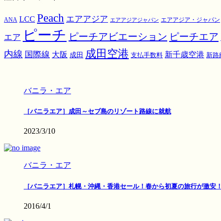
Peach
エアアジア
LCC
ANA
エアアジア・ジャパン
エアアジアジャパン
ピーチ
ピーチアビエーション
ピーチエア
エア
成田空港
内線
国際線
大阪
新千歳空港
成田
支払手数料
新路
バニラ・エア
［バニラエア］成田～セブ島のリゾート路線に就航
2023/3/10
バニラ・エア
［バニラエア］札幌・沖縄・香港セール！春から初夏の旅行が激安
2016/4/1