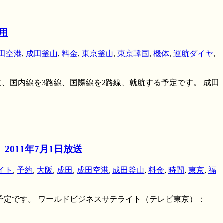
用
田空港
,
成田釜山
,
料金
,
東京釜山
,
東京韓国
,
機体
,
運航ダイヤ
,
に、国内線を3路線、国際線を2路線、就航する予定です。 成田
011年7月1日放送
イト
,
予約
,
大阪
,
成田
,
成田空港
,
成田釜山
,
料金
,
時間
,
東京
,
福
される予定です。 ワールドビジネスサテライト（テレビ東京）：