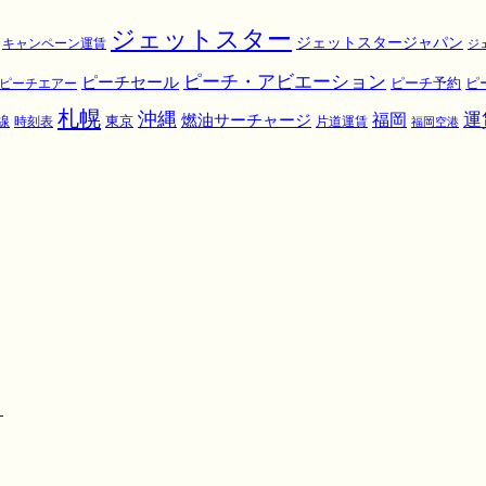
ジェットスター
ジェットスタージャパン
キャンペーン運賃
ジ
ピーチ・アビエーション
ピーチセール
ピ
ピーチエアー
ピーチ予約
札幌
沖縄
運
福岡
燃油サーチャージ
東京
線
時刻表
片道運賃
福岡空港
！