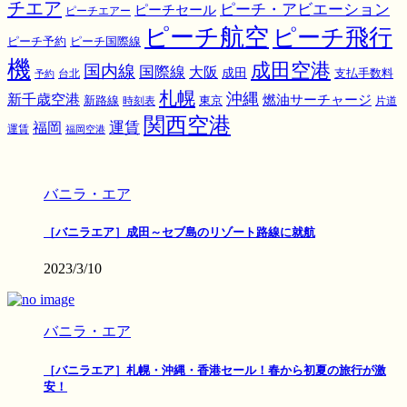
チエア
ピーチ・アビエーション
ピーチセール
ピーチエアー
ピーチ航空
ピーチ飛行
ピーチ国際線
ピーチ予約
機
成田空港
国内線
国際線
大阪
成田
支払手数料
予約
台北
札幌
沖縄
新千歳空港
燃油サーチャージ
東京
新路線
時刻表
片道
関西空港
運賃
福岡
運賃
福岡空港
バニラ・エア
［バニラエア］成田～セブ島のリゾート路線に就航
2023/3/10
バニラ・エア
［バニラエア］札幌・沖縄・香港セール！春から初夏の旅行が激
安！