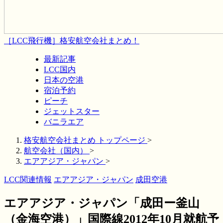
［LCC飛行機］格安航空会社まとめ！
最新記事
LCC国内
日本の空港
宿泊予約
ピーチ
ジェットスター
バニラエア
格安航空会社まとめ トップページ
>
航空会社（国内）
>
エアアジア・ジャパン
>
LCC関連情報
エアアジア・ジャパン
成田空港
エアアジア・ジャパン「成田ー釜山
（金海空港）」国際線2012年10月就航予