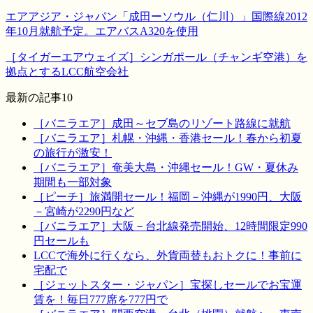
エアアジア・ジャパン「成田ーソウル（仁川）」国際線2012
年10月就航予定。エアバスA320を使用
［タイガーエアウェイズ］シンガポール（チャンギ空港）を
拠点とするLCC航空会社
最新の記事10
［バニラエア］成田～セブ島のリゾート路線に就航
［バニラエア］札幌・沖縄・香港セール！春から初夏
の旅行が激安！
［バニラエア］奄美大島・沖縄セール！GW・夏休み
期間も一部対象
［ピーチ］旅満開セール！福岡－沖縄が1990円、大阪
－宮崎が2290円など
［バニラエア］大阪－台北線発売開始、12時間限定990
円セールも
LCCで海外に行くなら、外貨両替もおトクに！事前に
宅配で
［ジェットスター・ジャパン］宝探しセールでお宝運
賃を！毎日777席を777円で