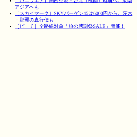
［バニラエア］関西空港－台北（桃園）就航へ。東南
アジアへも
［スカイマーク］SKYバーゲン45は6000円から。茨木
－那覇の直行便も
［ピーチ］全路線対象「旅の感謝祭SALE」開催！