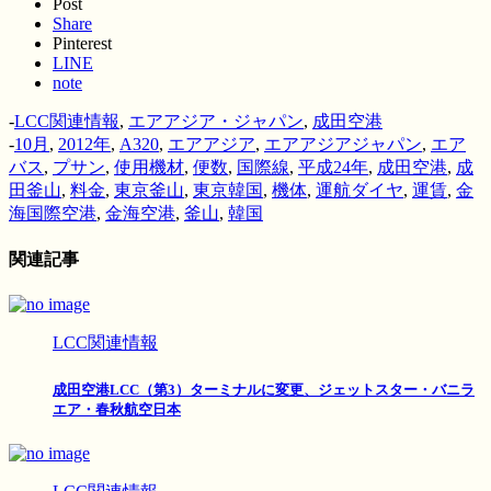
Post
Share
Pinterest
LINE
note
-
LCC関連情報
,
エアアジア・ジャパン
,
成田空港
-
10月
,
2012年
,
A320
,
エアアジア
,
エアアジアジャパン
,
エア
バス
,
プサン
,
使用機材
,
便数
,
国際線
,
平成24年
,
成田空港
,
成
田釜山
,
料金
,
東京釜山
,
東京韓国
,
機体
,
運航ダイヤ
,
運賃
,
金
海国際空港
,
金海空港
,
釜山
,
韓国
関連記事
LCC関連情報
成田空港LCC（第3）ターミナルに変更、ジェットスター・バニラ
エア・春秋航空日本