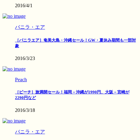
2016/4/1
バニラ・エア
［バニラエア］奄美大島・沖縄セール！GW・夏休み期間も一部対
象
2016/3/23
Peach
［ピーチ］旅満開セール！福岡－沖縄が1990円、大阪－宮崎が
2290円など
2016/3/18
バニラ・エア