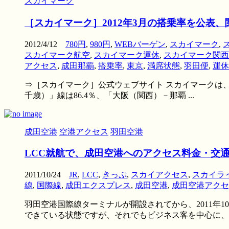
スカイマーク
［スカイマーク］2012年3月の搭乗率を公表
2012/4/12
780円
,
980円
,
WEBバーゲン
,
スカイマーク
,
スカイマーク航空
,
スカイマーク運休
,
スカイマーク関西
アクセス
,
成田那覇
,
搭乗率
,
東京
,
満席状態
,
羽田便
,
運休
⇒［スカイマーク］公式ウェブサイト スカイマークは、2
千歳）」線は86.4％、「大阪（関西）－那覇 ...
成田空港
空港アクセス
羽田空港
LCC就航で、成田空港へのアクセス料金・交
2011/10/24
JR
,
LCC
,
きっぷ
,
スカイアクセス
,
スカイラ
線
,
国際線
,
成田エクスプレス
,
成田空港
,
成田空港アクセ
羽田空港国際線ターミナルが開設されてから、2011年
できている状態ですが、それでもビジネス客を中心に、観 