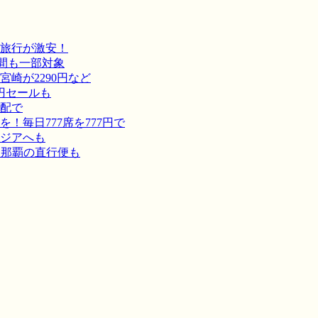
旅行が激安！
間も一部対象
崎が2290円など
円セールも
宅配で
毎日777席を777円で
ジアへも
－那覇の直行便も