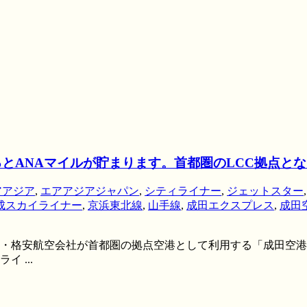
るとANAマイルが貯まります。首都圏のLCC拠点と
アアジア
,
エアアジアジャパン
,
シティライナー
,
ジェットスター
成スカイライナー
,
京浜東北線
,
山手線
,
成田エクスプレス
,
成田
C・格安航空会社が首都圏の拠点空港として利用する「成田空港
 ...