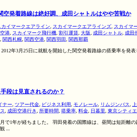
、関空発着路線は絶好調、成田シャトルはやや苦戦か
スカイマークエアライン
,
スカイマークエアラインズ
,
スカイマ
空港
,
スカイマーク飛行機
,
割引運賃
,
大阪
,
成田シャトル
,
成田
,
関西札幌
,
関西空港
,
関西羽田
,
関西那覇
012年3月25日に就航を開始した関空発着路線の搭乗率を発表し
通手段は見直されるのか？
イナー
,
ツアー代金
,
ビジネス利用
,
モノレール
,
リムジンバス
,
上
ス
,
成田空港行き
,
所要時間
,
搭乗率
,
料金
,
日暮里
,
東京シティエ
10月で1年が経ちました。 羽田発着の国際線は、昼間は短距
...