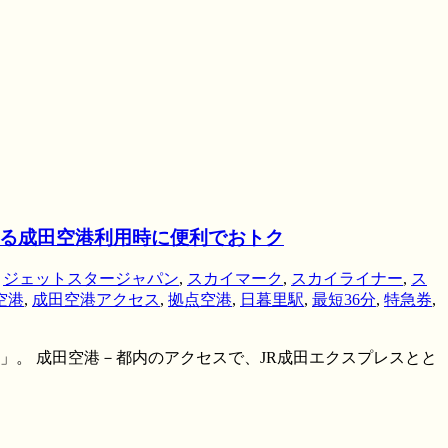
なる成田空港利用時に便利でおトク
,
ジェットスタージャパン
,
スカイマーク
,
スカイライナー
,
ス
空港
,
成田空港アクセス
,
拠点空港
,
日暮里駅
,
最短36分
,
特急券
,
」。 成田空港－都内のアクセスで、JR成田エクスプレスとと