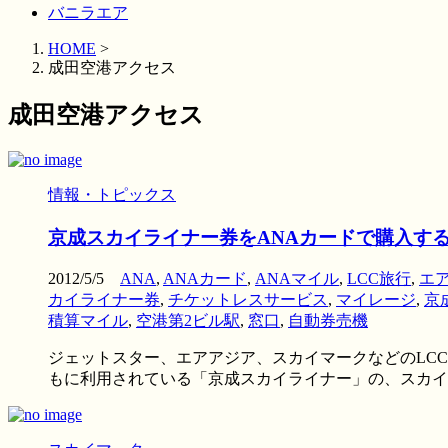
バニラエア
HOME
>
成田空港アクセス
成田空港アクセス
情報・トピックス
京成スカイライナー券をANAカードで購入す
2012/5/5
ANA
,
ANAカード
,
ANAマイル
,
LCC旅行
,
エ
カイライナー券
,
チケットレスサービス
,
マイレージ
,
京
積算マイル
,
空港第2ビル駅
,
窓口
,
自動券売機
ジェットスター、エアアジア、スカイマークなどのLC
もに利用されている「京成スカイライナー」の、スカイライ