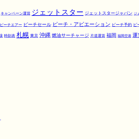
ジェットスター
ジェットスタージャパン
キャンペーン運賃
ジ
ピーチ・アビエーション
ピーチセール
ピ
ピーチエアー
ピーチ予約
札幌
沖縄
運
福岡
燃油サーチャージ
東京
線
時刻表
片道運賃
福岡空港
！