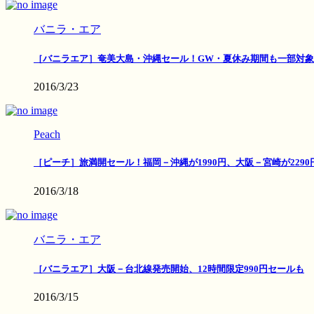
バニラ・エア
［バニラエア］奄美大島・沖縄セール！GW・夏休み期間も一部対象
2016/3/23
Peach
［ピーチ］旅満開セール！福岡－沖縄が1990円、大阪－宮崎が2290
2016/3/18
バニラ・エア
［バニラエア］大阪－台北線発売開始、12時間限定990円セールも
2016/3/15