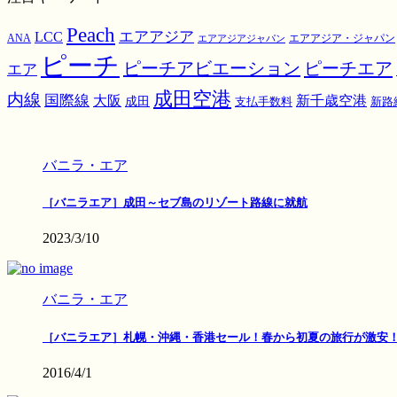
Peach
エアアジア
LCC
ANA
エアアジア・ジャパン
エアアジアジャパン
ピーチ
ピーチアビエーション
ピーチエア
エア
成田空港
内線
国際線
大阪
新千歳空港
成田
支払手数料
新路
バニラ・エア
［バニラエア］成田～セブ島のリゾート路線に就航
2023/3/10
バニラ・エア
［バニラエア］札幌・沖縄・香港セール！春から初夏の旅行が激安
2016/4/1