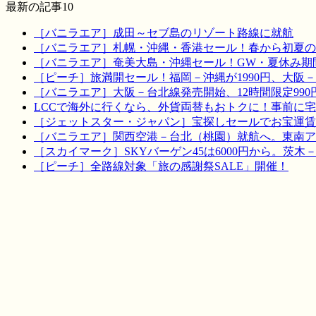
最新の記事10
［バニラエア］成田～セブ島のリゾート路線に就航
［バニラエア］札幌・沖縄・香港セール！春から初夏の
［バニラエア］奄美大島・沖縄セール！GW・夏休み期
［ピーチ］旅満開セール！福岡－沖縄が1990円、大阪－宮
［バニラエア］大阪－台北線発売開始、12時間限定990
LCCで海外に行くなら、外貨両替もおトクに！事前に
［ジェットスター・ジャパン］宝探しセールでお宝運賃を！
［バニラエア］関西空港－台北（桃園）就航へ。東南ア
［スカイマーク］SKYバーゲン45は6000円から。茨木
［ピーチ］全路線対象「旅の感謝祭SALE」開催！