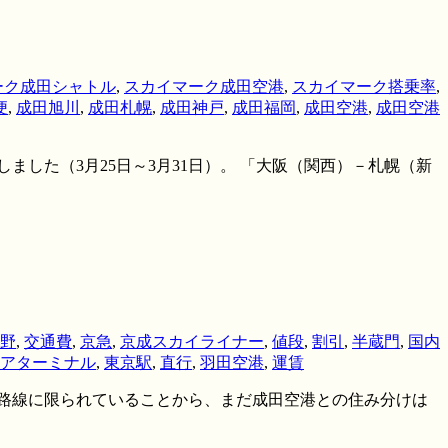
ーク成田シャトル
,
スカイマーク成田空港
,
スカイマーク搭乗率
,
便
,
成田旭川
,
成田札幌
,
成田神戸
,
成田福岡
,
成田空港
,
成田空港
ました（3月25日～3月31日）。 「大阪（関西）－札幌（新
野
,
交通費
,
京急
,
京成スカイライナー
,
値段
,
割引
,
半蔵門
,
国内
アターミナル
,
東京駅
,
直行
,
羽田空港
,
運賃
離の路線に限られていることから、まだ成田空港との住み分けは