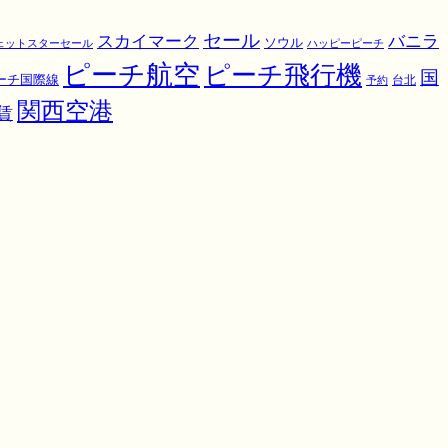
スカイマーク
セール
バニラ
ソウル
ェットスターセール
ハッピーピーチ
ピーチ航空
ピーチ飛行機
国
ーチ国際線
予約
台北
関西空港
賃