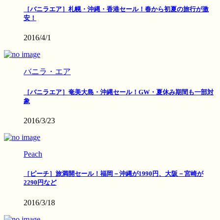
［バニラエア］札幌・沖縄・香港セール！春から初夏の旅行が激
安！
2016/4/1
バニラ・エア
［バニラエア］奄美大島・沖縄セール！GW・夏休み期間も一部対
象
2016/3/23
Peach
［ピーチ］旅満開セール！福岡－沖縄が1990円、大阪－宮崎が
2290円など
2016/3/18