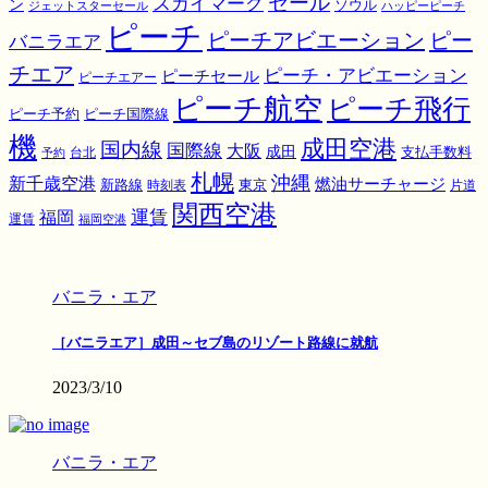
スカイマーク
セール
ン
ソウル
ジェットスターセール
ハッピーピーチ
ピーチ
ピーチアビエーション
ピー
バニラエア
チエア
ピーチ・アビエーション
ピーチセール
ピーチエアー
ピーチ航空
ピーチ飛行
ピーチ国際線
ピーチ予約
機
成田空港
国内線
国際線
大阪
成田
支払手数料
予約
台北
札幌
沖縄
新千歳空港
燃油サーチャージ
東京
新路線
時刻表
片道
関西空港
運賃
福岡
運賃
福岡空港
バニラ・エア
［バニラエア］成田～セブ島のリゾート路線に就航
2023/3/10
バニラ・エア