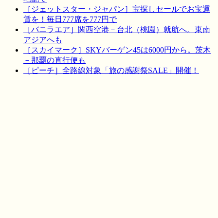
［ジェットスター・ジャパン］宝探しセールでお宝運
賃を！毎日777席を777円で
［バニラエア］関西空港－台北（桃園）就航へ。東南
アジアへも
［スカイマーク］SKYバーゲン45は6000円から。茨木
－那覇の直行便も
［ピーチ］全路線対象「旅の感謝祭SALE」開催！