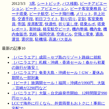
2012/3/3
3席
,
シートピッチ
,
バス移動
,
ピーチアビエー
ション
,
ピーチ・アビエーション
,
ピーチ客室乗務員
,
ピ
ーチ搭乗
,
ピーチ航空
,
ピーチ飛行機
,
メリット
,
井上社
長
,
交通手段
,
初日フライト
,
割り切り
,
定刻
,
客室乗務
員
,
帝国
,
座席配置
,
快適性
,
折り返し便
,
搭乗ルポ
,
搭乗
レポート
,
新幹線
,
格安航空ピーチ
,
機内整備
,
機内食
,
機
内食販売
,
気軽
,
福岡空港
,
空港ビル
,
空飛ぶ電車
,
通路
,
運賃
,
選択肢
,
駐機場
,
高速バス並み
最新の記事10
［バニラエア］成田～セブ島のリゾート路線に就航
［バニラエア］札幌・沖縄・香港セール！春から初夏
の旅行が激安！
［バニラエア］奄美大島・沖縄セール！GW・夏休み
期間も一部対象
［ピーチ］旅満開セール！福岡－沖縄が1990円、大阪
－宮崎が2290円など
［バニラエア］大阪－台北線発売開始、12時間限定990
円セールも
LCCで海外に行くなら、外貨両替もおトクに！事前に
宅配で