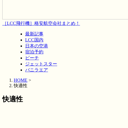
［LCC飛行機］格安航空会社まとめ！
最新記事
LCC国内
日本の空港
宿泊予約
ピーチ
ジェットスター
バニラエア
HOME
>
快適性
快適性