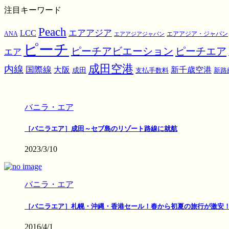
注目キーワード
Peach
エアアジア
LCC
ANA
エアアジア・ジャパン
エアアジアジャパン
ピーチ
ピーチアビエーション
ピーチエア
エア
成田空港
内線
国際線
大阪
新千歳空港
成田
支払手数料
新路
バニラ・エア
［バニラエア］成田～セブ島のリゾート路線に就航
2023/3/10
バニラ・エア
［バニラエア］札幌・沖縄・香港セール！春から初夏の旅行が激安
2016/4/1