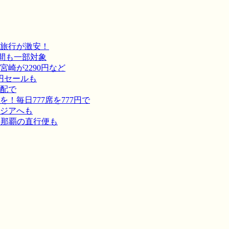
旅行が激安！
間も一部対象
崎が2290円など
円セールも
宅配で
毎日777席を777円で
ジアへも
－那覇の直行便も