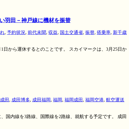
高い羽田－神戸線に機材を振替
れ
,
予約状況
,
前代未聞
,
収益
,
国土交通省
,
振替
,
搭乗率
,
新千歳
月1日から運休するとのことです。 スカイマークは、3月25日か
成田
,
成田博多
,
成田福岡
,
福岡
,
福岡成田
,
福岡空港
,
航空運送
に、国内線を3路線、国際線を2路線、就航する予定です。 成田