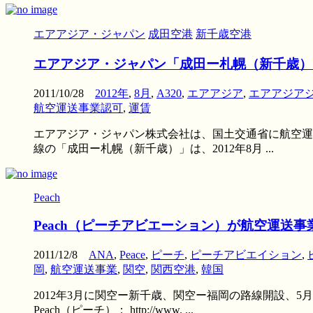
エアアジア・ジャパン
成田空港
新千歳空港
エアアジア・ジャパン「成田ー札幌（新千歳）」2
2011/10/28
2012年
,
8月
,
A320
,
エアアジア
,
エアアジア
航空運送事業認可
,
運賃
エアアジア・ジャパン株式会社は、国土交通省に航空運送事
線の「成田ー札幌（新千歳）」は、2012年8月 ...
Peach
Peach（ピーチアビエーション）が航空運送
2011/12/8
ANA
,
Peace
,
ピーチ
,
ピーチアビエイション
,
岡
,
航空運送事業
,
関空
,
関西空港
,
韓国
2012年3月に関空ー新千歳、関空ー福岡の路線開設、
Peach（ピーチ）： http://www. ...