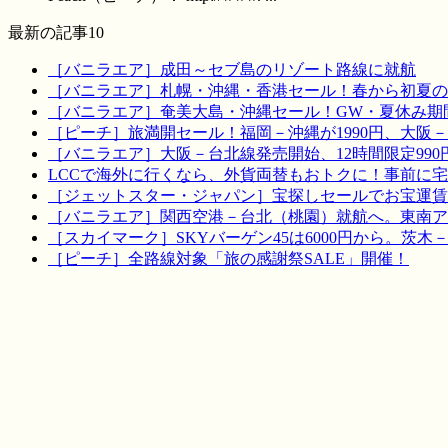
最新の記事10
［バニラエア］成田～セブ島のリゾート路線に就航
［バニラエア］札幌・沖縄・香港セール！春から初夏の
［バニラエア］奄美大島・沖縄セール！GW・夏休み期
［ピーチ］旅満開セール！福岡－沖縄が1990円、大阪－宮
［バニラエア］大阪－台北線発売開始、12時間限定990
LCCで海外に行くなら、外貨両替もおトクに！事前に
［ジェットスター・ジャパン］宝探しセールでお宝運賃を！
［バニラエア］関西空港－台北（桃園）就航へ。東南ア
［スカイマーク］SKYバーゲン45は6000円から。茨木
［ピーチ］全路線対象「旅の感謝祭SALE」開催！