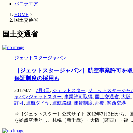
バニラエア
HOME
>
国土交通省
国土交通省
ジェットスタージャパン
［ジェットスタージャパン］航空事業許可を取
保証制度の採用も
2012/4/7
7月3日
,
ジェットスター
,
ジェットスタージャ
ャパンジェットスター
,
事業許可取得
,
国土交通省
,
大阪
,
許可
,
運航ダイヤ
,
運航路線
,
運賃制度
,
那覇
,
関西空港
⇒［ジェットスター］公式サイト 2012年7月3日か
を拠点空港とし、札幌（新千歳）・大阪（関西）・福 ...