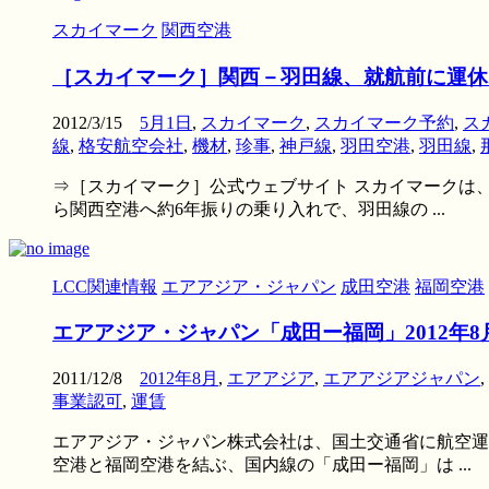
スカイマーク
関西空港
［スカイマーク］関西－羽田線、就航前に運休
2012/3/15
5月1日
,
スカイマーク
,
スカイマーク予約
,
ス
線
,
格安航空会社
,
機材
,
珍事
,
神戸線
,
羽田空港
,
羽田線
,
⇒［スカイマーク］公式ウェブサイト スカイマークは、2
ら関西空港へ約6年振りの乗り入れで、羽田線の ...
LCC関連情報
エアアジア・ジャパン
成田空港
福岡空港
エアアジア・ジャパン「成田ー福岡」2012年8
2011/12/8
2012年8月
,
エアアジア
,
エアアジアジャパン
,
事業認可
,
運賃
エアアジア・ジャパン株式会社は、国土交通省に航空運送事
空港と福岡空港を結ぶ、国内線の「成田ー福岡」は ...