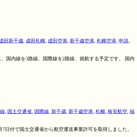
成田新千歳
,
成田札幌
,
成田空港
,
新千歳空港
,
札幌空港
,
申請
,
に、国内線を3路線、国際線を2路線、就航する予定です。 国内
線
,
国土交通省
,
国際線
,
新千歳
,
新千歳空港
,
札幌
,
格安航空
,
福
年7月7日付で国土交通省から航空運送事業許可を取得しました。