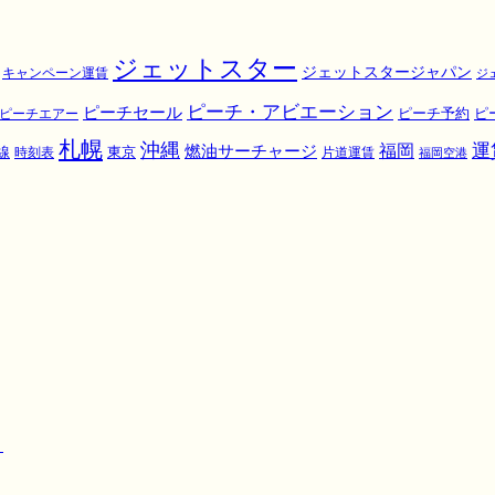
ジェットスター
ジェットスタージャパン
キャンペーン運賃
ジ
ピーチ・アビエーション
ピーチセール
ピ
ピーチエアー
ピーチ予約
札幌
沖縄
運
福岡
燃油サーチャージ
東京
線
時刻表
片道運賃
福岡空港
！