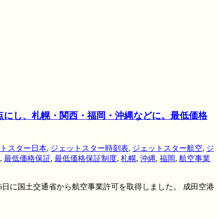
点にし、札幌・関西・福岡・沖縄などに。最低価格
トスター日本
,
ジェットスター時刻表
,
ジェットスター航空
,
ジ
,
最低価格保証
,
最低価格保証制度
,
札幌
,
沖縄
,
福岡
,
航空事業
月6日に国土交通省から航空事業許可を取得しました。 成田空港