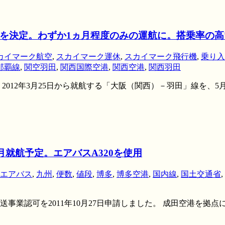
を決定。わずか1ヵ月程度のみの運航に。搭乗率の
カイマーク航空
,
スカイマーク運休
,
スカイマーク飛行機
,
乗り入
那覇線
,
関空羽田
,
関西国際空港
,
関西空港
,
関西羽田
012年3月25日から就航する「大阪（関西）－羽田」線を、5
月就航予定。エアバスA320を使用
エアバス
,
九州
,
便数
,
値段
,
博多
,
博多空港
,
国内線
,
国土交通省
,
業認可を2011年10月27日申請しました。 成田空港を拠点