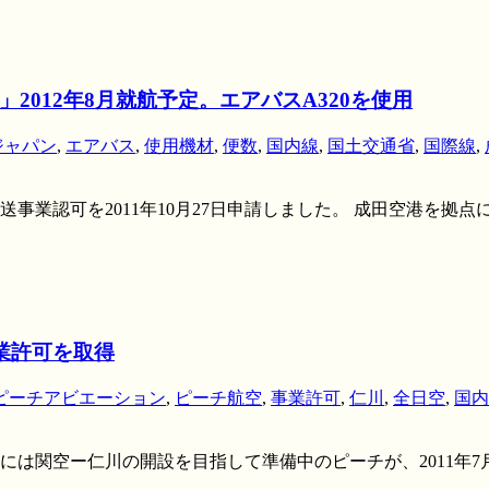
012年8月就航予定。エアバスA320を使用
ジャパン
,
エアバス
,
使用機材
,
便数
,
国内線
,
国土交通省
,
国際線
,
業認可を2011年10月27日申請しました。 成田空港を拠点
事業許可を取得
ピーチアビエーション
,
ピーチ航空
,
事業許可
,
仁川
,
全日空
,
国内
5月には関空ー仁川の開設を目指して準備中のピーチが、2011