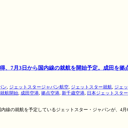
得、7月3日から国内線の就航を開始予定。成田を拠
パン
,
ジェットスタージャパン航空
,
ジェットスター就航
,
ジェッ
就航開始
,
成田空港
,
拠点空港
,
新千歳空港
,
日本ジェットスター
ら、国内線の就航を予定しているジェットスター・ジャパンが、4