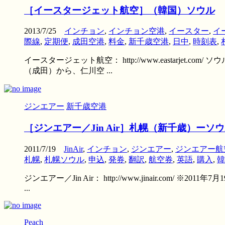
［イースタージェット航空］（韓国）ソウル
2013/7/25
インチョン
,
インチョン空港
,
イースター
,
イ
際線
,
定期便
,
成田空港
,
料金
,
新千歳空港
,
日中
,
時刻表
,
イースタージェット航空： http://www.eastarj
（成田）から、仁川空 ...
ジンエアー
新千歳空港
［ジンエアー／Jin Air］札幌（新千歳）
2011/7/19
JinAir
,
インチョン
,
ジンエアー
,
ジンエアー航
札幌
,
札幌ソウル
,
申込
,
発券
,
翻訳
,
航空券
,
英語
,
購入
,
韓
ジンエアー／Jin Air： http://www.jinair.c
...
Peach