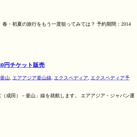
 春・初夏の旅行をもう一度狙ってみては？ 予約期間：2014
80円チケット販売
釜山
,
エアアジア釜山線
,
エクスペディア
,
エクスペディア予
東京（成田）－釜山」線を就航します。 エアアジア・ジャパン運