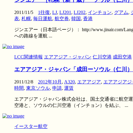
2011/11/5
1往復
,
LJ
,
LJ201
,
LJ202
,
インチョン
,
グアム
,
表
,
札幌
,
毎日運航
,
航空券
,
韓国
,
香港
ジンエアー（日本語ページ）： http://www.jinair
への路線を運航 ...
LCC関連情報
エアアジア・ジャパン
仁川空港
成田空港
エアアジア・ジャパン「成田ーソウル（仁川）」国
2011/12/8
2012年10月
,
A320
,
エアアジア
,
エアアジアジ
時間
,
東京ソウル
,
申請
,
運賃
エアアジア・ジャパン株式会社は、国土交通省に航空運送事
空港と、ソウルの仁川空港（インチョン）を結ぶ、 ...
イースター航空