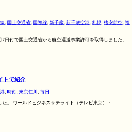
線
,
国土交通省
,
国際線
,
新千歳
,
新千歳空港
,
札幌
,
格安航空
,
福
年7月7日付で国土交通省から航空運送事業許可を取得しました。
イトで紹介
港
,
時刻
,
東京仁川
,
毎日
れました。 ワールドビジネスサテライト（テレビ東京）：