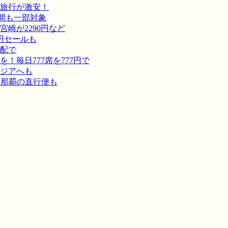
旅行が激安！
間も一部対象
崎が2290円など
円セールも
宅配で
毎日777席を777円で
ジアへも
－那覇の直行便も