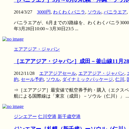
2014/3/27
3000円
,
わくわくバニラ
,
ソウル
,
バニラエア
,
バニラエアが、6月までの3路線を、わくわくバニラ300
年3月28日10:00～3月30日23:5 ...
エアアジア・ジャパン
［エアアジア・ジャパン］成田－釜山線11月28
2012/11/28
エアアジアセール
,
エアアジア・ジャパン
,
約
,
セール予約
,
ソウル
,
ダイナミックパッケージ
,
仁川
,
⇒［エアアジア］最安値で航空券予約・購入（エクスペデ
航による国際線は「東京（成田）－ソウル（仁川）」 ...
ジンエアー
仁川空港
新千歳空港
ジンエアー［札幌（新千歳）ーソウル（仁川）