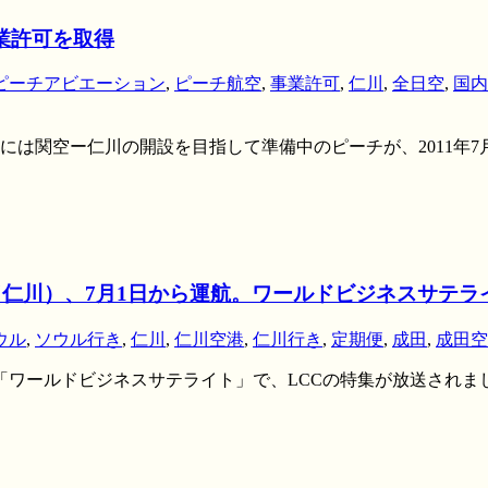
事業許可を取得
ピーチアビエーション
,
ピーチ航空
,
事業許可
,
仁川
,
全日空
,
国内
5月には関空ー仁川の開設を目指して準備中のピーチが、2011
（仁川）、7月1日から運航。ワールドビジネスサテラ
ウル
,
ソウル行き
,
仁川
,
仁川空港
,
仁川行き
,
定期便
,
成田
,
成田空
ビ東京系列「ワールドビジネスサテライト」で、LCCの特集が放送さ