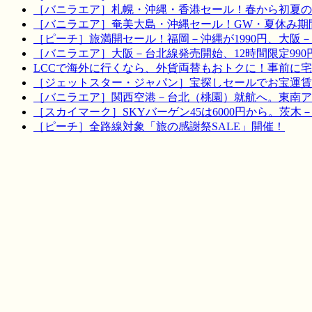
［バニラエア］札幌・沖縄・香港セール！春から初夏の
［バニラエア］奄美大島・沖縄セール！GW・夏休み期
［ピーチ］旅満開セール！福岡－沖縄が1990円、大阪－宮
［バニラエア］大阪－台北線発売開始、12時間限定990
LCCで海外に行くなら、外貨両替もおトクに！事前に
［ジェットスター・ジャパン］宝探しセールでお宝運賃を！
［バニラエア］関西空港－台北（桃園）就航へ。東南ア
［スカイマーク］SKYバーゲン45は6000円から。茨木
［ピーチ］全路線対象「旅の感謝祭SALE」開催！