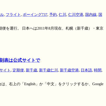
ル
,
フライト
,
ボーイング737
,
予約
,
仁川
,
仁川空港
,
国内線
,
国
国内線定期便を運行。 日本へは2011年8月現在、札幌（新千歳）・東京
時刻表は公式サイトで
サイト
,
定期便
,
新千歳
,
新千歳仁川
,
新千歳空港
,
日本語
,
時間
,
ない場合は、右上の「English」か「中文」をクリックするか、Google