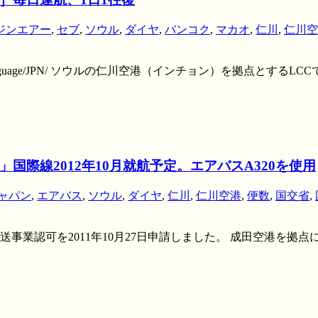
ジンエアー
,
セブ
,
ソウル
,
ダイヤ
,
バンコク
,
マカオ
,
仁川
,
仁川空
.com/Language/JPN/ ソウルの仁川空港（インチョン）を拠
際線2012年10月就航予定。エアバスA320を使用
ャパン
,
エアバス
,
ソウル
,
ダイヤ
,
仁川
,
仁川空港
,
便数
,
国交省
,
業認可を2011年10月27日申請しました。 成田空港を拠点