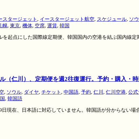
ースタージェット
,
イースタージェット航空
,
スケジュール
,
ソウ
札幌
,
東京
,
機体
,
空席
,
運賃
,
韓国
et.com/ ソウルを起点にした国際線定期便、韓国国内の空港を結ぶ
ーソウル（仁川）、定期便を週2往復運行。予約・購入・
空
,
ソウル
,
ダイヤ
,
チケット
,
中国語
,
予約
,
仁川
,
仁川空港
,
公式
国
,
韓国語
om/ ※2011年7月19日現在、日本語に対応していません。韓国語が分から