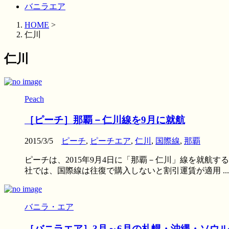
バニラエア
HOME
>
仁川
仁川
Peach
［ピーチ］那覇－仁川線を9月に就航
2015/3/5
ピーチ
,
ピーチエア
,
仁川
,
国際線
,
那覇
ピーチは、2015年9月4日に「那覇－仁川」線を就航
社では、国際線は往復で購入しないと割引運賃が適用 ...
バニラ・エア
［バニラエア］3月～6月の札幌・沖縄・ソウル