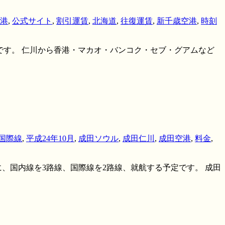
港
,
公式サイト
,
割引運賃
,
北海道
,
往復運賃
,
新千歳空港
,
時刻
点とするLCCです。 仁川から香港・マカオ・バンコク・セブ・グアムなど
国際線
,
平成24年10月
,
成田ソウル
,
成田仁川
,
成田空港
,
料金
,
に、国内線を3路線、国際線を2路線、就航する予定です。 成田