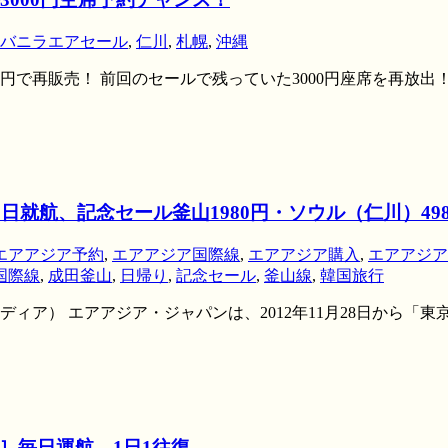
バニラエアセール
,
仁川
,
札幌
,
沖縄
0円で再販売！ 前回のセールで残っていた3000円座席を再放出！
日就航、記念セール釜山1980円・ソウル（仁川）49
エアアジア予約
,
エアアジア国際線
,
エアアジア購入
,
エアアジア
国際線
,
成田釜山
,
日帰り
,
記念セール
,
釜山線
,
韓国旅行
ィア） エアアジア・ジャパンは、2012年11月28日から「
］毎日運航、1日1往復