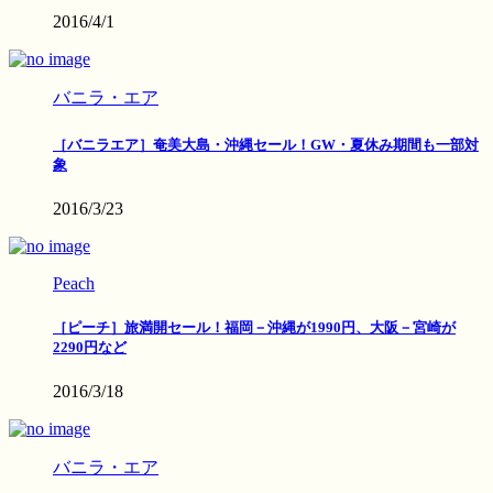
2016/4/1
バニラ・エア
［バニラエア］奄美大島・沖縄セール！GW・夏休み期間も一部対
象
2016/3/23
Peach
［ピーチ］旅満開セール！福岡－沖縄が1990円、大阪－宮崎が
2290円など
2016/3/18
バニラ・エア