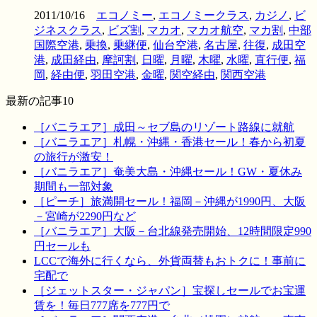
2011/10/16
エコノミー
,
エコノミークラス
,
カジノ
,
ビ
ジネスクラス
,
ビズ割
,
マカオ
,
マカオ航空
,
マカ割
,
中部
国際空港
,
乗換
,
乗継便
,
仙台空港
,
名古屋
,
往復
,
成田空
港
,
成田経由
,
摩訶割
,
日曜
,
月曜
,
木曜
,
水曜
,
直行便
,
福
岡
,
経由便
,
羽田空港
,
金曜
,
関空経由
,
関西空港
最新の記事10
［バニラエア］成田～セブ島のリゾート路線に就航
［バニラエア］札幌・沖縄・香港セール！春から初夏
の旅行が激安！
［バニラエア］奄美大島・沖縄セール！GW・夏休み
期間も一部対象
［ピーチ］旅満開セール！福岡－沖縄が1990円、大阪
－宮崎が2290円など
［バニラエア］大阪－台北線発売開始、12時間限定990
円セールも
LCCで海外に行くなら、外貨両替もおトクに！事前に
宅配で
［ジェットスター・ジャパン］宝探しセールでお宝運
賃を！毎日777席を777円で