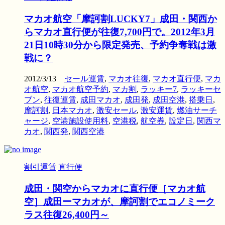
マカオ航空「摩訶割LUCKY7」成田・関西か
らマカオ直行便が往復7,700円で。2012年3月
21日10時30分から限定発売、予約争奪戦は激
戦に？
2012/3/13
セール運賃
,
マカオ往復
,
マカオ直行便
,
マカ
オ航空
,
マカオ航空予約
,
マカ割
,
ラッキー7
,
ラッキーセ
ブン
,
往復運賃
,
成田マカオ
,
成田発
,
成田空港
,
搭乗日
,
摩訶割
,
日本マカオ
,
激安セール
,
激安運賃
,
燃油サーチ
ャージ
,
空港施設使用料
,
空港税
,
航空券
,
設定日
,
関西マ
カオ
,
関西発
,
関西空港
割引運賃
直行便
成田・関空からマカオに直行便［マカオ航
空］成田ーマカオが、摩訶割でエコノミーク
ラス往復26,400円～