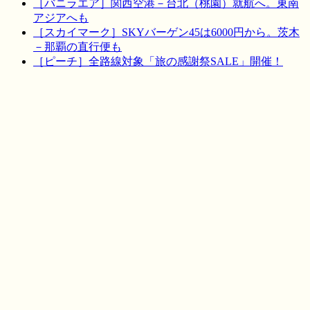
［バニラエア］関西空港－台北（桃園）就航へ。東南
アジアへも
［スカイマーク］SKYバーゲン45は6000円から。茨木
－那覇の直行便も
［ピーチ］全路線対象「旅の感謝祭SALE」開催！