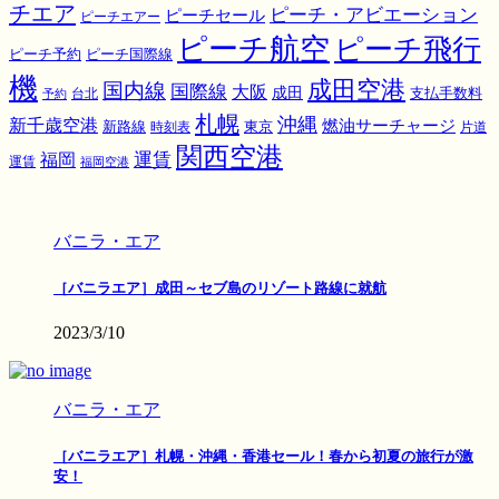
チエア
ピーチ・アビエーション
ピーチセール
ピーチエアー
ピーチ航空
ピーチ飛行
ピーチ国際線
ピーチ予約
機
成田空港
国内線
国際線
大阪
成田
支払手数料
予約
台北
札幌
沖縄
新千歳空港
燃油サーチャージ
東京
新路線
時刻表
片道
関西空港
運賃
福岡
運賃
福岡空港
バニラ・エア
［バニラエア］成田～セブ島のリゾート路線に就航
2023/3/10
バニラ・エア
［バニラエア］札幌・沖縄・香港セール！春から初夏の旅行が激
安！