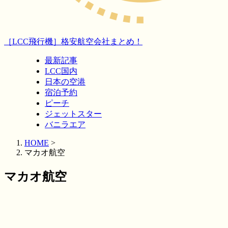
［LCC飛行機］格安航空会社まとめ！
最新記事
LCC国内
日本の空港
宿泊予約
ピーチ
ジェットスター
バニラエア
HOME
>
マカオ航空
マカオ航空