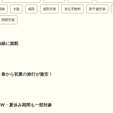
際線
大阪
成田
成田空港
支払手数料
新千歳空港
関西空港
路線に就航
！春から初夏の旅行が激安！
GW・夏休み期間も一部対象