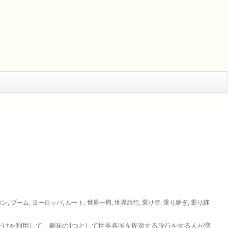
コン
,
ブーム
,
ヨーロッパ
,
ルート
,
世界一周
,
世界旅行
,
乗り空
,
乗り継ぎ
,
乗り継
線だけを利用して、趣味の1つとして世界各国を周遊する旅行をする人が増