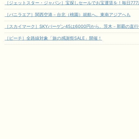
［ジェットスター・ジャパン］宝探しセールでお宝運賃を！毎日777席
［バニラエア］関西空港－台北（桃園）就航へ。東南アジアへも
［スカイマーク］SKYバーゲン45は6000円から。茨木－那覇の直
［ピーチ］全路線対象「旅の感謝祭SALE」開催！