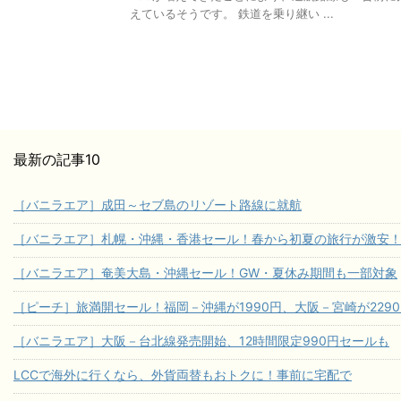
えているそうです。 鉄道を乗り継い ...
最新の記事10
［バニラエア］成田～セブ島のリゾート路線に就航
［バニラエア］札幌・沖縄・香港セール！春から初夏の旅行が激安
［バニラエア］奄美大島・沖縄セール！GW・夏休み期間も一部対象
［ピーチ］旅満開セール！福岡－沖縄が1990円、大阪－宮崎が229
［バニラエア］大阪－台北線発売開始、12時間限定990円セールも
LCCで海外に行くなら、外貨両替もおトクに！事前に宅配で