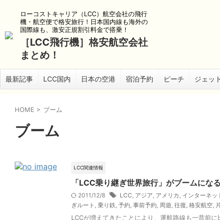
ローコストキャリア（LCC）航空会社の飛行
機・航空便で格安旅行！日本国内線も海外の
国際線も、激安正規割引料金で搭乗！
［LCC飛行機］格安航空会社
まとめ！
最新記事
LCC国内
日本の空港
宿泊予約
ピーチ
ジェッ
HOME
>
ブーム
ブーム
LCC関連情報
「LCC乗り継ぎ世界旅行」がブームにな
2011/12/8
LCC
,
アジア
,
アメリカ
,
インターネッ
ぎルート
,
乗り鉄
,
予約
,
事前予約
,
周遊
,
往復
,
格安航空
,
LCCが増えてきたことにより、運航路線も一昔前に