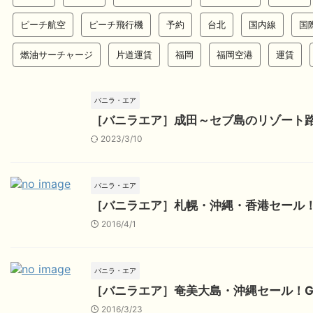
ピーチ航空
ピーチ飛行機
予約
台北
国内線
国
燃油サーチャージ
片道運賃
福岡
福岡空港
運賃
バニラ・エア
［バニラエア］成田～セブ島のリゾート
2023/3/10
バニラ・エア
［バニラエア］札幌・沖縄・香港セール
2016/4/1
バニラ・エア
［バニラエア］奄美大島・沖縄セール！
2016/3/23