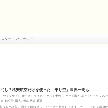
トスター
バニラエア
る兆し？格安航空だけを使った「乗り空」世界一周も
ト
,
ウェブサイト
,
オーストラリア
,
チケット予約
,
チケット購入
,
ネットワーク
,
パソ
片道
,
航空券
,
購入
,
趣味
,
路線
,
運賃
比べると格段に増えて路線ネットワークが充実してきました。 このLCC路