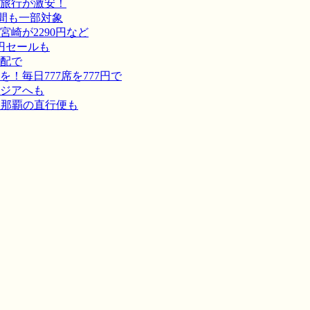
旅行が激安！
間も一部対象
崎が2290円など
円セールも
宅配で
毎日777席を777円で
ジアへも
－那覇の直行便も