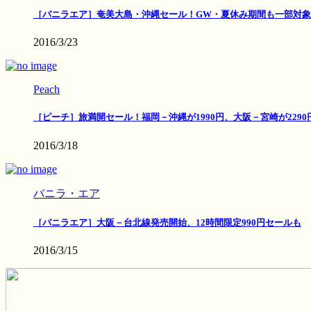
［バニラエア］奄美大島・沖縄セール！GW・夏休み期間も一部対象
2016/3/23
Peach
［ピーチ］旅満開セール！福岡－沖縄が1990円、大阪－宮崎が2290
2016/3/18
バニラ・エア
［バニラエア］大阪－台北線発売開始、12時間限定990円セールも
2016/3/15