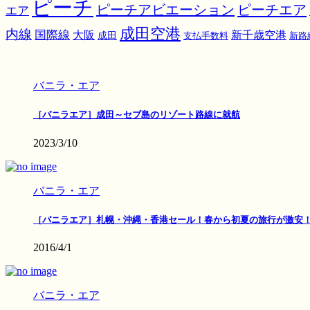
ピーチ
ピーチアビエーション
ピーチエア
エア
成田空港
内線
国際線
大阪
新千歳空港
成田
支払手数料
新路
バニラ・エア
［バニラエア］成田～セブ島のリゾート路線に就航
2023/3/10
バニラ・エア
［バニラエア］札幌・沖縄・香港セール！春から初夏の旅行が激安
2016/4/1
バニラ・エア