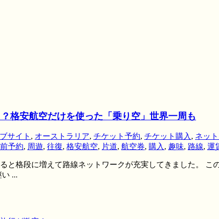
し？格安航空だけを使った「乗り空」世界一周も
ブサイト
,
オーストラリア
,
チケット予約
,
チケット購入
,
ネット
前予約
,
周遊
,
往復
,
格安航空
,
片道
,
航空券
,
購入
,
趣味
,
路線
,
運
ると格段に増えて路線ネットワークが充実してきました。 この
...