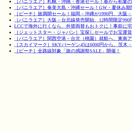
［バニラエア］札幌・沖縄・香港セール！春から初夏の
［バニラエア］奄美大島・沖縄セール！GW・夏休み期
［ピーチ］旅満開セール！福岡－沖縄が1990円、大阪－宮
［バニラエア］大阪－台北線発売開始、12時間限定990
LCCで海外に行くなら、外貨両替もおトクに！事前に
［ジェットスター・ジャパン］宝探しセールでお宝運賃を！
［バニラエア］関西空港－台北（桃園）就航へ。東南ア
［スカイマーク］SKYバーゲン45は6000円から。茨木
［ピーチ］全路線対象「旅の感謝祭SALE」開催！