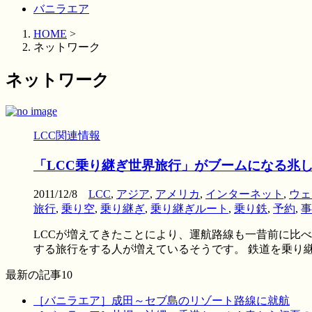
バニラエア
HOME
>
ネットワーク
ネットワーク
LCC関連情報
「LCC乗り継ぎ世界旅行」がブームになる兆
2011/12/8
LCC
,
アジア
,
アメリカ
,
インターネット
,
ウェ
旅行
,
乗り空
,
乗り継ぎ
,
乗り継ぎルート
,
乗り鉄
,
予約
,
事
LCCが増えてきたことにより、運航路線も一昔前に比べ
する旅行をする人が増えているそうです。 鉄道を乗り継い 
最新の記事10
［バニラエア］成田～セブ島のリゾート路線に就航