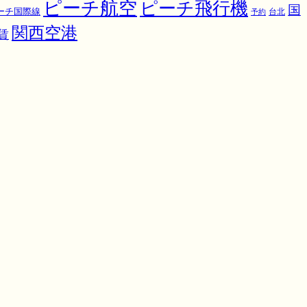
ピーチ航空
ピーチ飛行機
国
ーチ国際線
予約
台北
関西空港
賃