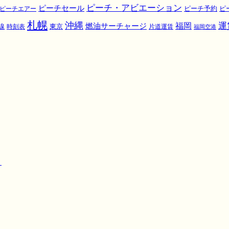
ピーチ・アビエーション
ピーチセール
ピ
ピーチエアー
ピーチ予約
札幌
沖縄
運
福岡
燃油サーチャージ
東京
線
時刻表
片道運賃
福岡空港
！