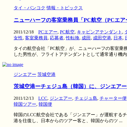
タイ・バンコク
情報・トピックス
ニューハーフの客室乗務員「PC航空（PCエ
2011/12/18
PCエアー
,
PC航空
,
キャビンアテンダント
,
女性
,
客室乗務員
,
応募者
,
性転換
,
成田
,
成田空港
,
日本
,
タイの航空会社「PC航空」が、ニューハーフの客室乗務
した男性が、フライトアテンダントとして通常通り機内サ 
ジンエアー
茨城空港
茨城空港ーチェジュ島（韓国）に、ジンエアー
2011/12/13
LCC
,
ジンエアー
,
チェジュ島
,
チャーター便
韓国ツアー
,
韓国便
韓国のLCC航空会社である「ジンエアー」が運航するチャ
港を往復し、日本からのツアー客と、韓国からのツ ...