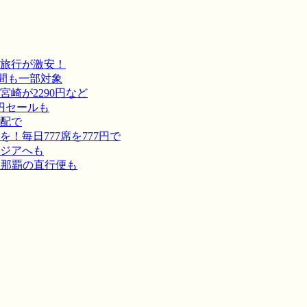
旅行が激安！
間も一部対象
崎が2290円など
円セールも
宅配で
毎日777席を777円で
ジアへも
－那覇の直行便も