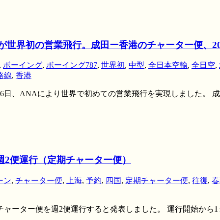
が世界初の営業飛行。成田ー香港のチャーター便、201
,
ボーイング
,
ボーイング787
,
世界初
,
中型
,
全日本空輸
,
全日空
,
路線
,
香港
0月26日、ANAにより世界で初めての営業飛行を実現しました。
週2便運行（定期チャーター便）
ーン
,
チャーター便
,
上海
,
予約
,
四国
,
定期チャーター便
,
往復
,
春
期チャーター便を週2便運行すると発表しました。 運行開始から1