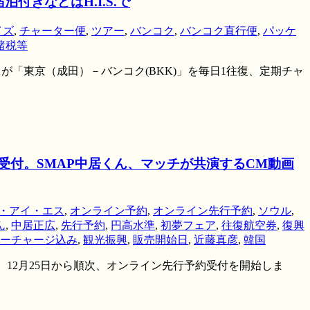
きなどはH.I.S.で
イズ
,
チャーター便
,
ツアー
,
バンコク
,
バンコク直行便
,
パッケ
諸税等
ア）が「東京（成田）－バンコク(BKK)」を毎日1往復、定期チャ
約受付。SMAP中居くん、マッチが共演するCM動画
・アイ・エス
,
オンライン予約
,
オンライン先行予約
,
ソウル
,
ん
,
中居正広
,
先行予約
,
円高水準
,
初夢フェア
,
往復航空券
,
復興
ーチャージ込み
,
観光振興
,
販売開始日
,
近藤真彦
,
韓国
が、12月25日から順次、オンライン先行予約受付を開始しま