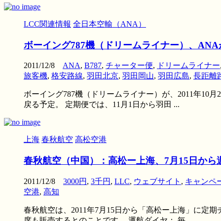
LCC関連情報
全日本空輸（ANA）
ボーイング787機（ドリームライナー）、ANA
2011/12/8
ANA
,
B787
,
チャーター便
,
ドリームライナー
旅客機
,
格安路線
,
羽田北京
,
羽田岡山
,
羽田広島
,
長距離
ボーイング787機（ドリームライナー）が、2011年1
戻る予定。 定期便では、11月1日から羽田 ...
上海
春秋航空
高松空港
春秋航空（中国）：高松ー上海、7月15日から
2011/12/8
3000円
,
3千円
,
LLC
,
ウェブサイト
,
キャンペ
空港
,
高知
春秋航空は、2011年7月15日から「高松ー上海」に定
席も販売するとのことです。 運航ダイヤ： 毎 ...