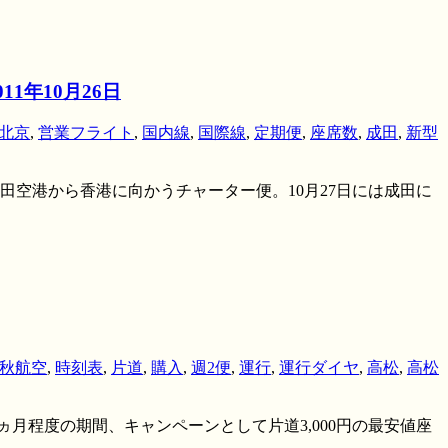
1年10月26日
北京
,
営業フライト
,
国内線
,
国際線
,
定期便
,
座席数
,
成田
,
新型
 成田空港から香港に向かうチャーター便。10月27日には成田に
秋航空
,
時刻表
,
片道
,
購入
,
週2便
,
運行
,
運行ダイヤ
,
高松
,
高松
ヵ月程度の期間、キャンペーンとして片道3,000円の最安値座