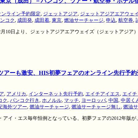
京（成田）－バンコク、ツアー・航空券・ホテル宿泊付
オンライン予約限定
,
ジェットアジア
,
ジェットアジアエアウェ
ンコク
,
成田発
,
成田着
,
東京
,
燃油サーチャージ
,
申込
,
航空券
,
12年2月10日より、ジェットアジアエアウェイズ（ジェットアジ
外ツアーも激安、HIS初夢フェアのオンライン先行予
ア
,
アメリカ
,
インターネット先行予約
,
エイチアイエス
,
エイチ
コク
,
バンコク行き
,
ホノルル
,
マッチ
,
ヨーロッパ
,
中国
,
中居く
安海外ツアー
,
燃油サーチャージ
,
燃油サーチャージ無し
,
燃油サ
イチ・アイ・エス毎年恒例となっている、初夢フェアの2012年版