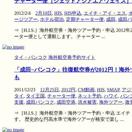
チャーター便［ジェットアジアエアウェイズ］東
2012/2/4
2月10日
,
HIS
,
HIS申込
,
エイチ・アイ・エス
,
ージツアー
,
ホテル宿泊
,
定期チャーター便
,
成田
,
成田バ
⇒［H.I.S.］海外航空券・海外ツアー予約・申込 20
ーター便として運航します。 チャーター ...
タイ・バンコク
海外航空券予約サイト
「成田−バンコク」往復航空券が2012円！海
も
2011/12/23
12月25日
,
2012円
,
CM動画
,
HIS
,
SMAP
,
アジ
タイ
,
タイ王国
,
チャーター便
,
ネット予約
,
ハワイ
,
バン
支援
,
成田バンコク
,
成田空港
,
洪水被害
,
海外ツアー
,
激
⇒［H.I.S.］海外航空券・海外ツアー予約・申込 エ
す。 歴史的な円高水準で海外ツアーが格安で楽し ...