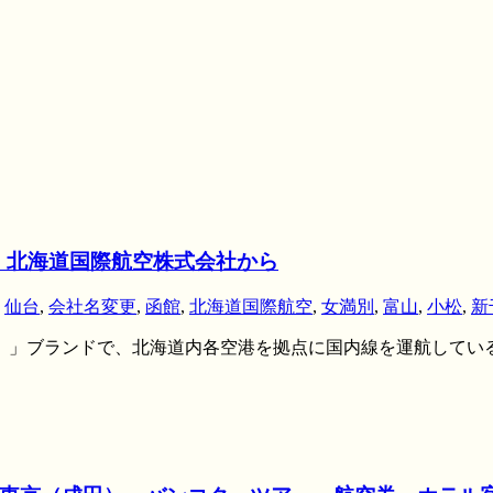
。北海道国際航空株式会社から
,
仙台
,
会社名変更
,
函館
,
北海道国際航空
,
女満別
,
富山
,
小松
,
新
ゥ）」ブランドで、北海道内各空港を拠点に国内線を運航している