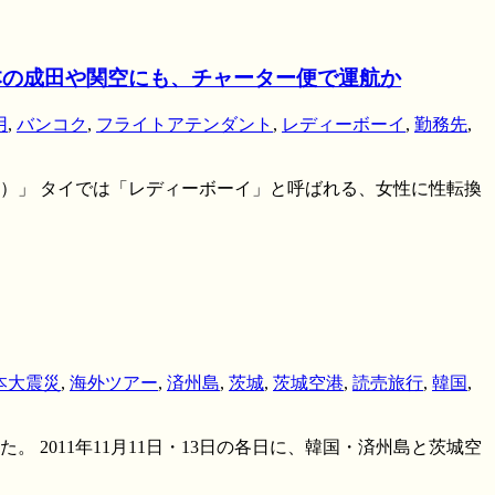
本の成田や関空にも、チャーター便で運航か
用
,
バンコク
,
フライトアテンダント
,
レディーボーイ
,
勤務先
,
ー）」 タイでは「レディーボーイ」と呼ばれる、女性に性転換
本大震災
,
海外ツアー
,
済州島
,
茨城
,
茨城空港
,
読売旅行
,
韓国
,
2011年11月11日・13日の各日に、韓国・済州島と茨城空