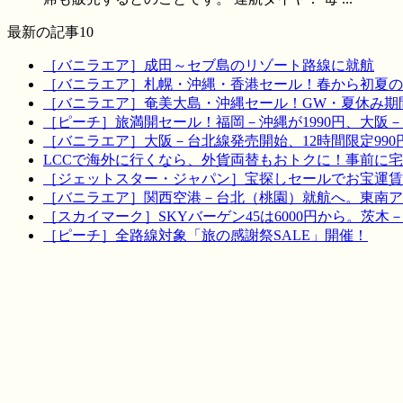
最新の記事10
［バニラエア］成田～セブ島のリゾート路線に就航
［バニラエア］札幌・沖縄・香港セール！春から初夏の
［バニラエア］奄美大島・沖縄セール！GW・夏休み期
［ピーチ］旅満開セール！福岡－沖縄が1990円、大阪－宮
［バニラエア］大阪－台北線発売開始、12時間限定990
LCCで海外に行くなら、外貨両替もおトクに！事前に
［ジェットスター・ジャパン］宝探しセールでお宝運賃を！
［バニラエア］関西空港－台北（桃園）就航へ。東南ア
［スカイマーク］SKYバーゲン45は6000円から。茨木
［ピーチ］全路線対象「旅の感謝祭SALE」開催！