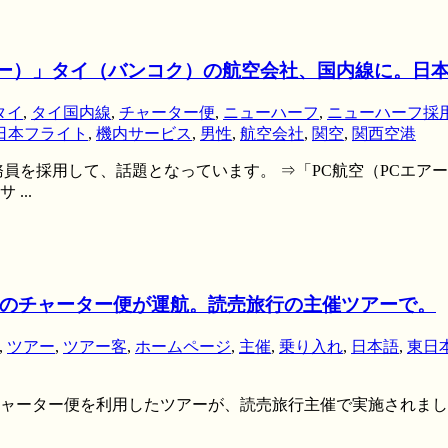
アー）」タイ（バンコク）の航空会社、国内線に。日
タイ
,
タイ国内線
,
チャーター便
,
ニューハーフ
,
ニューハーフ採
日本フライト
,
機内サービス
,
男性
,
航空会社
,
関空
,
関西空港
員を採用して、話題となっています。 ⇒「PC航空（PCエア
...
のチャーター便が運航。読売旅行の主催ツアーで。
,
ツアー
,
ツアー客
,
ホームページ
,
主催
,
乗り入れ
,
日本語
,
東日
ーター便を利用したツアーが、読売旅行主催で実施されました。 