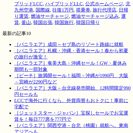
ブリッドLCC
,
ハイブリッドLLC
,
公式ホームページ
,
北
九州空港
,
国際線
,
往復1万円
,
搭乗券
,
旅行代理店
,
日帰
り運賃
,
燃油サーチャージ
,
燃油サーチャージ込み
,
運
賃
,
釜山
,
韓国出張
,
韓国旅行
,
韓国日帰り
最新の記事10
［バニラエア］成田～セブ島のリゾート路線に就航
［バニラエア］札幌・沖縄・香港セール！春から初夏
の旅行が激安！
［バニラエア］奄美大島・沖縄セール！GW・夏休み
期間も一部対象
［ピーチ］旅満開セール！福岡－沖縄が1990円、大阪
－宮崎が2290円など
［バニラエア］大阪－台北線発売開始、12時間限定990
円セールも
LCCで海外に行くなら、外貨両替もおトクに！事前に
宅配で
［ジェットスター・ジャパン］宝探しセールでお宝運
賃を！毎日777席を777円で
［バニラエア］関西空港－台北（桃園）就航へ。東南
アジアへも