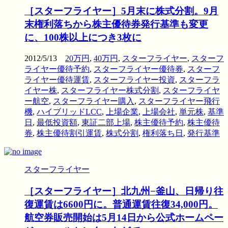
［スターフライヤー］5月末に株式分割。9月
末権利落ちから株主優待券発行基準も変更
に、100株以上につき3枚に
2012/5/13
20万円
,
40万円
,
スターフライヤー
,
スターフ
ライヤー優待予約
,
スターフライヤー優待券
,
スターフ
ライヤー優待運賃
,
スターフライヤー投資
,
スターフラ
イヤー株
,
スターフライヤー株式分割
,
スターフライヤ
ー航空
,
スターフライヤー購入
,
スターフライヤー飛行
機
,
ハイブリッドLCC
,
上場企業
,
上場会社
,
単元株
,
基準
日
,
最低投資額
,
東証二部上場
,
株主優待予約
,
株主優待
券
,
株主優待割引運賃
,
株式分割
,
権利落ち日
,
発行基準
スターフライヤー
［スターフライヤー］北九州−釜山、日帰り往
復運賃は6600円に。普通運賃往復34,000円。
航空券販売開始は5月14日から公式ホームペー