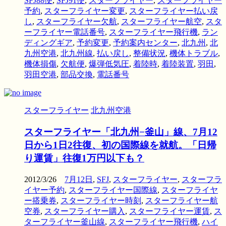
SFJ88便
,
SFJ91便
,
スターフライヤー
,
スターフライヤー
予約
,
スターフライヤー変更
,
スターフライヤー払い戻
し
,
スターフライヤー欠航
,
スターフライヤー航空
,
スタ
ーフライヤー電話番号
,
スターフライヤー飛行機
,
ラン
ディングギア
,
予約変更
,
予約案内センター
,
北九州
,
北
九州空港
,
北九州線
,
払い戻し
,
整備状況
,
機体トラブル
,
機体損傷
,
欠航便
,
爆弾低気圧
,
着陸時
,
着陸装置
,
羽田
,
羽田空港
,
部品交換
,
電話番号
スターフライヤー
北九州空港
スターフライヤー「北九州−釜山」線、7月12
日から1日2往復、初の国際線を就航。「日帰
り運賃」往復1万円以下も？
2012/3/26
7月12日
,
SFJ
,
スターフライヤー
,
スターフラ
イヤー予約
,
スターフライヤー国際線
,
スターフライヤ
ー搭乗券
,
スターフライヤー時刻
,
スターフライヤー航
空券
,
スターフライヤー購入
,
スターフライヤー運賃
,
ス
ターフライヤー釜山線
,
スターフライヤー飛行機
,
ハイ