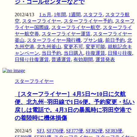
ジ・コールセンターなどで
2012/4/13
1ヵ月
,
1年間
,
1週間
,
スタフラ
,
スタフラ航
空
,
スターフライヤー
,
スターフライヤー予約
,
スターフ
ライヤー国際線
,
スターフライヤー航空
,
スターフライ
ヤー航空券
,
スターフライヤー運賃
,
スターフライヤー
釜山
,
スターフライヤー飛行機
,
プサン線
,
前日予約
,
北
九州空港
,
北九州釜山
,
変更不可
,
変更可能
,
就航記念キ
ャンペーン
,
当日予約
,
当日購入
,
往復運賃
,
日帰り往復
,
日帰り往復運賃
,
普通運賃
,
有効期間
,
運賃発表
スターフライヤー
［スターフライヤー］4月5日〜10日に欠航
便、北九州−羽田線で1日6便。予約変更・払い
戻しは電話で。4月3日の暴風時に羽田空港で
の着陸時に機体損傷
2012/4/5
SFJ
,
SFJ76便
,
SFJ77便
,
SFJ82便
,
SFJ83便
,