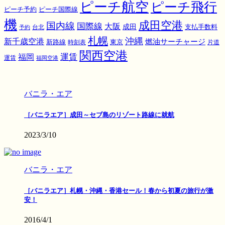
ピーチ航空
ピーチ飛行
ピーチ国際線
ピーチ予約
機
成田空港
国内線
国際線
大阪
成田
支払手数料
予約
台北
札幌
沖縄
新千歳空港
燃油サーチャージ
東京
新路線
時刻表
片道
関西空港
運賃
福岡
運賃
福岡空港
バニラ・エア
［バニラエア］成田～セブ島のリゾート路線に就航
2023/3/10
バニラ・エア
［バニラエア］札幌・沖縄・香港セール！春から初夏の旅行が激
安！
2016/4/1