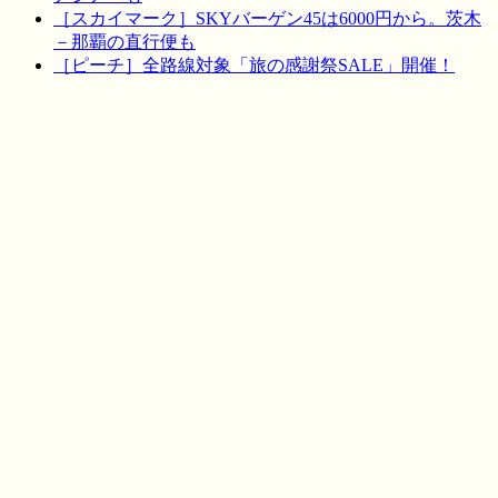
［スカイマーク］SKYバーゲン45は6000円から。茨木
－那覇の直行便も
［ピーチ］全路線対象「旅の感謝祭SALE」開催！