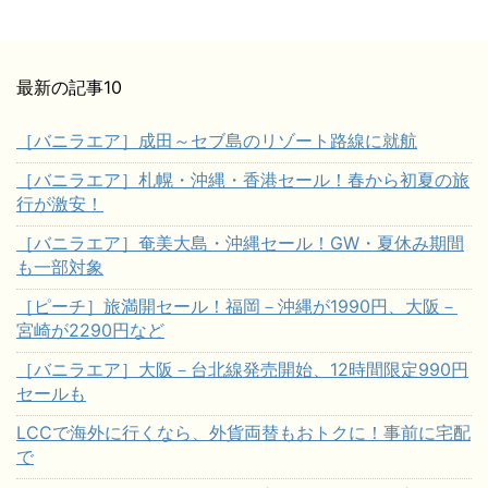
最新の記事10
［バニラエア］成田～セブ島のリゾート路線に就航
［バニラエア］札幌・沖縄・香港セール！春から初夏の旅
行が激安！
［バニラエア］奄美大島・沖縄セール！GW・夏休み期間
も一部対象
［ピーチ］旅満開セール！福岡－沖縄が1990円、大阪－
宮崎が2290円など
［バニラエア］大阪－台北線発売開始、12時間限定990円
セールも
LCCで海外に行くなら、外貨両替もおトクに！事前に宅配
で