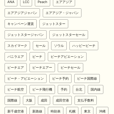
ANA
LCC
Peach
エアアジア
エアアジアジャパン
エアアジア・ジャパン
キャンペーン運賃
ジェットスター
ジェットスタージャパン
ジェットスターセール
スカイマーク
セール
ソウル
ハッピーピーチ
バニラエア
ピーチ
ピーチアビエーション
ピーチエア
ピーチエアー
ピーチセール
ピーチ・アビエーション
ピーチ予約
ピーチ国際線
ピーチ航空
ピーチ飛行機
予約
台北
国内線
国際線
大阪
成田
成田空港
支払手数料
新千歳空港
新路線
時刻表
札幌
東京
沖縄