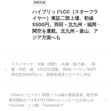
関西空港
ハイブリッドLCC［スターフラ
イヤー］東証二部上場、初値
5500円。羽田－北九州・福岡・
関空を運航。北九州－釜山、ア
ジア方面へも
スカイマーク「大阪（関西）−札幌（新千歳）・那
覇・羽田」線、3月25日就航。WEBバーゲン780円、
関空割3800円から。変動型運賃でピーチに対抗
［Peach／ピーチ］関西ソウル線の運賃発表、航空券
発売開始か？3月27日15時からハッピーなお知らせ、
YouTube・ニコ動・Facebookで