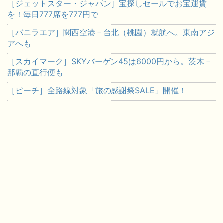
［ジェットスター・ジャパン］宝探しセールでお宝運賃
を！毎日777席を777円で
［バニラエア］関西空港－台北（桃園）就航へ。東南アジ
アへも
［スカイマーク］SKYバーゲン45は6000円から。茨木－
那覇の直行便も
［ピーチ］全路線対象「旅の感謝祭SALE」開催！