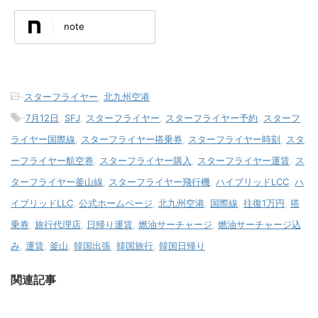
note
-
スターフライヤー
,
北九州空港
-
7月12日
,
SFJ
,
スターフライヤー
,
スターフライヤー予約
,
スターフ
ライヤー国際線
,
スターフライヤー搭乗券
,
スターフライヤー時刻
,
スタ
ーフライヤー航空券
,
スターフライヤー購入
,
スターフライヤー運賃
,
ス
ターフライヤー釜山線
,
スターフライヤー飛行機
,
ハイブリッドLCC
,
ハ
イブリッドLLC
,
公式ホームページ
,
北九州空港
,
国際線
,
往復1万円
,
搭
乗券
,
旅行代理店
,
日帰り運賃
,
燃油サーチャージ
,
燃油サーチャージ込
み
,
運賃
,
釜山
,
韓国出張
,
韓国旅行
,
韓国日帰り
関連記事