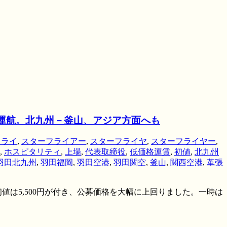
を運航。北九州－釜山、アジア方面へも
フライ
,
スターフライアー
,
スターフライヤ
,
スターフライヤー
,
,
ホスピタリティ
,
上場
,
代表取締役
,
低価格運賃
,
初値
,
北九州
羽田北九州
,
羽田福岡
,
羽田空港
,
羽田関空
,
釜山
,
関西空港
,
革張
初値は5,500円が付き、公募価格を大幅に上回りました。一時は