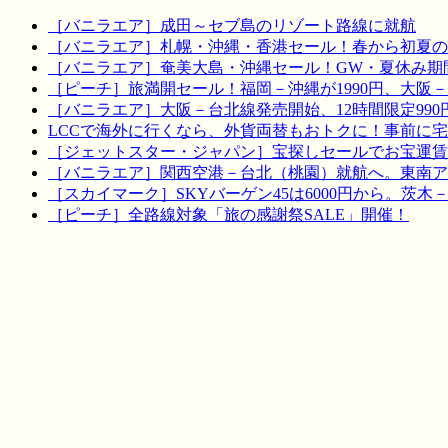
［バニラエア］成田～セブ島のリゾート路線に就航
［バニラエア］札幌・沖縄・香港セール！春から初夏の
［バニラエア］奄美大島・沖縄セール！GW・夏休み期
［ピーチ］旅満開セール！福岡－沖縄が1990円、大阪－宮
［バニラエア］大阪－台北線発売開始、12時間限定990
LCCで海外に行くなら、外貨両替もおトクに！事前に
［ジェットスター・ジャパン］宝探しセールでお宝運賃を！
［バニラエア］関西空港－台北（桃園）就航へ。東南ア
［スカイマーク］SKYバーゲン45は6000円から。茨木
［ピーチ］全路線対象「旅の感謝祭SALE」開催！