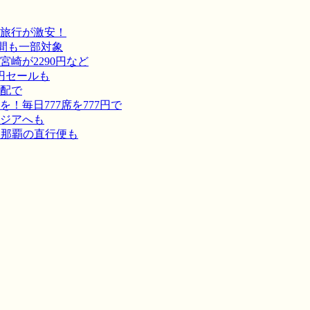
旅行が激安！
間も一部対象
崎が2290円など
円セールも
宅配で
毎日777席を777円で
ジアへも
－那覇の直行便も