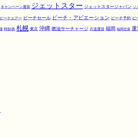
ジェットスター
ジェットスタージャパン
キャンペーン運賃
ジ
ピーチ・アビエーション
ピーチセール
ピ
ピーチエアー
ピーチ予約
札幌
沖縄
運
福岡
燃油サーチャージ
東京
線
時刻表
片道運賃
福岡空港
！