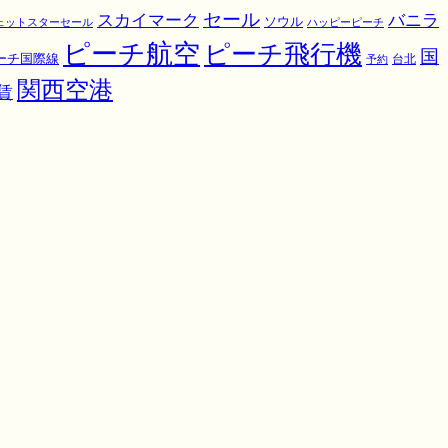
スカイマーク
セール
バニラ
ソウル
ェットスターセール
ハッピーピーチ
ピーチ航空
ピーチ飛行機
国
ーチ国際線
予約
台北
関西空港
賃