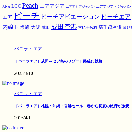
Peach
エアアジア
LCC
ANA
エアアジア・ジャパン
エアアジアジャパン
ピーチ
ピーチアビエーション
ピーチエア
エア
成田空港
内線
国際線
大阪
新千歳空港
成田
支払手数料
新路
バニラ・エア
［バニラエア］成田～セブ島のリゾート路線に就航
2023/3/10
バニラ・エア
［バニラエア］札幌・沖縄・香港セール！春から初夏の旅行が激安
2016/4/1