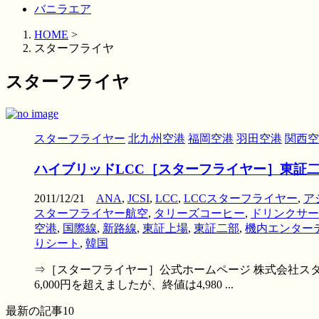
バニラエア
HOME
>
スターフライヤ
スターフライヤ
スターフライヤー
北九州空港
福岡空港
羽田空港
関西空
ハイブリッドLCC［スターフライヤー］東証
2011/12/21
ANA
,
JCSI
,
LCC
,
LCCスターフライヤー
,
ア
スターフライヤー航空
,
タリーズコーヒー
,
ドリンクサー
空港
,
国際線
,
新路線
,
東証上場
,
東証二部
,
機内エンター
りシート
,
韓国
⇒［スターフライヤー］公式ホームページ 株式会社スター
6,000円を超えましたが、終値は4,980 ...
最新の記事10