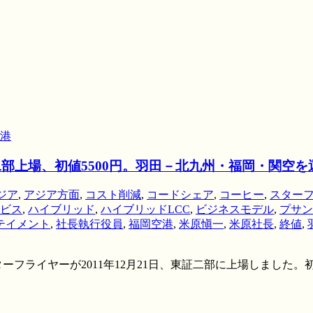
港
二部上場、初値5500円。羽田－北九州・福岡・関空
ジア
,
アジア方面
,
コスト削減
,
コードシェア
,
コーヒー
,
スター
ビス
,
ハイブリッド
,
ハイブリッドLCC
,
ビジネスモデル
,
プサン
テイメント
,
社長執行役員
,
福岡空港
,
米原愼一
,
米原社長
,
終値
,
フライヤーが2011年12月21日、東証二部に上場しました。