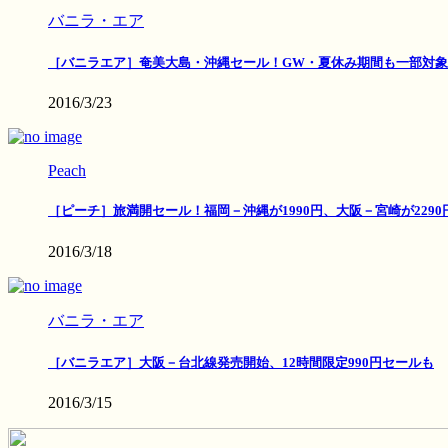
バニラ・エア
［バニラエア］奄美大島・沖縄セール！GW・夏休み期間も一部対象
2016/3/23
Peach
［ピーチ］旅満開セール！福岡－沖縄が1990円、大阪－宮崎が2290
2016/3/18
バニラ・エア
［バニラエア］大阪－台北線発売開始、12時間限定990円セールも
2016/3/15