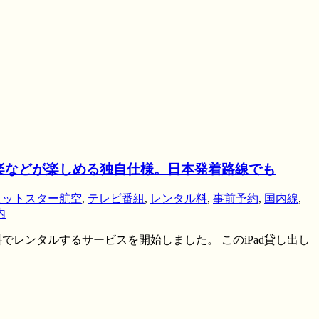
楽などが楽しめる独自仕様。日本発着路線でも
ェットスター航空
,
テレビ番組
,
レンタル料
,
事前予約
,
国内線
,
内
でレンタルするサービスを開始しました。 このiPad貸し出し