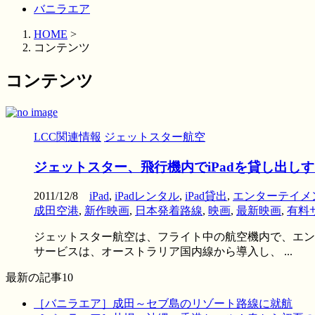
バニラエア
HOME
>
コンテンツ
コンテンツ
LCC関連情報
ジェットスター航空
ジェットスター、飛行機内でiPadを貸し出
2011/12/8
iPad
,
iPadレンタル
,
iPad貸出
,
エンターテイメ
成田空港
,
新作映画
,
日本発着路線
,
映画
,
最新映画
,
有料
ジェットスター航空は、フライト中の航空機内で、エンター
サービスは、オーストラリア国内線から導入し、 ...
最新の記事10
［バニラエア］成田～セブ島のリゾート路線に就航