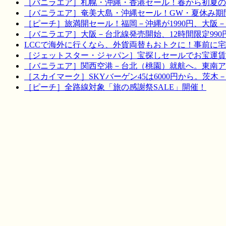
［バニラエア］札幌・沖縄・香港セール！春から初夏の
［バニラエア］奄美大島・沖縄セール！GW・夏休み期
［ピーチ］旅満開セール！福岡－沖縄が1990円、大阪－宮
［バニラエア］大阪－台北線発売開始、12時間限定990
LCCで海外に行くなら、外貨両替もおトクに！事前に
［ジェットスター・ジャパン］宝探しセールでお宝運賃を！
［バニラエア］関西空港－台北（桃園）就航へ。東南ア
［スカイマーク］SKYバーゲン45は6000円から。茨木
［ピーチ］全路線対象「旅の感謝祭SALE」開催！