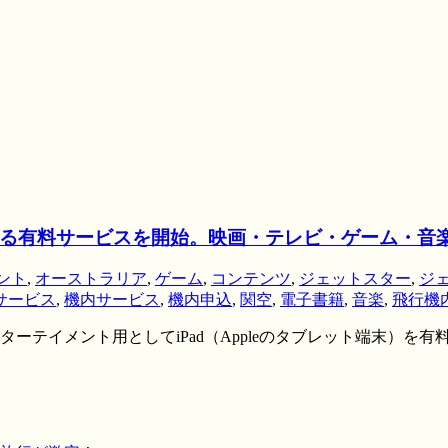
しする有料サービスを開始。映画・テレビ・ゲーム・音
ント
,
オーストラリア
,
ゲーム
,
コンテンツ
,
ジェットスター
,
ジ
サービス
,
機内サービス
,
機内申込
,
関空
,
電子書籍
,
音楽
,
飛行機
テイメント用としてiPad（Appleのタブレット端末）を有料