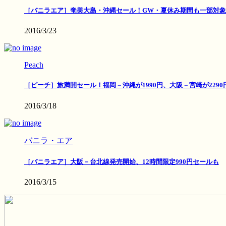
［バニラエア］奄美大島・沖縄セール！GW・夏休み期間も一部対象
2016/3/23
Peach
［ピーチ］旅満開セール！福岡－沖縄が1990円、大阪－宮崎が2290
2016/3/18
バニラ・エア
［バニラエア］大阪－台北線発売開始、12時間限定990円セールも
2016/3/15