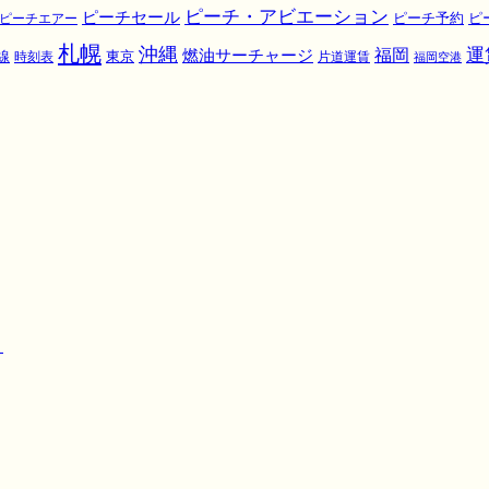
ピーチ・アビエーション
ピーチセール
ピ
ピーチエアー
ピーチ予約
札幌
沖縄
運
福岡
燃油サーチャージ
東京
線
時刻表
片道運賃
福岡空港
！