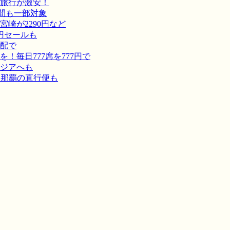
旅行が激安！
間も一部対象
崎が2290円など
円セールも
宅配で
毎日777席を777円で
ジアへも
－那覇の直行便も