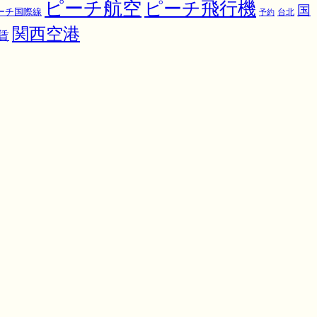
ピーチ航空
ピーチ飛行機
国
ーチ国際線
予約
台北
関西空港
賃