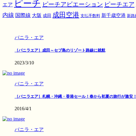
ピーチ
ピーチアビエーション
ピーチエア
エア
成田空港
内線
国際線
大阪
新千歳空港
成田
支払手数料
新路
バニラ・エア
［バニラエア］成田～セブ島のリゾート路線に就航
2023/3/10
バニラ・エア
［バニラエア］札幌・沖縄・香港セール！春から初夏の旅行が激安
2016/4/1
バニラ・エア