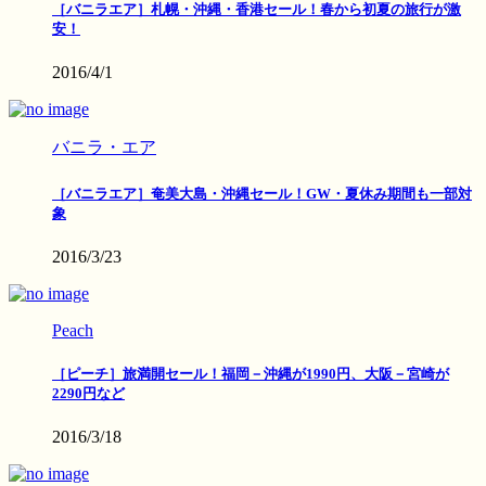
［バニラエア］札幌・沖縄・香港セール！春から初夏の旅行が激
安！
2016/4/1
バニラ・エア
［バニラエア］奄美大島・沖縄セール！GW・夏休み期間も一部対
象
2016/3/23
Peach
［ピーチ］旅満開セール！福岡－沖縄が1990円、大阪－宮崎が
2290円など
2016/3/18