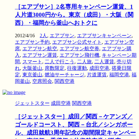
［エアプサン］2名専用キャンペーン運賃、1
人片道3000円から。東京（成田）・大阪（関
西）・福岡から釜山へおトクに
2012/4/16
2人
,
エアプサン
,
エアプサンキャンペーン
,
エアプサン予約
,
エアプサン公式サイト
,
エアプサン空
席
,
エアプサン航空
,
エアプサン航空券
,
エアプサン購
入
,
エアプサン運賃
,
エアプサン飛行機
,
キャンペーン期
間
,
スマート
,
二人で行こう
,
二人旅
,
二人運賃
,
売り切
れ
,
大阪釜山
,
席数限定
,
往復運動
,
成田空港
,
搭乗日限
定
,
東京釜山
,
燃油サーチャージ
,
片道運賃
,
福岡空港
,
福
岡釜山
,
空席照会
,
関西空港
ジェットスター
成田空港
関西空港
［ジェットスター］成田／関西－ケアンズ／
ゴールドコースト、関西－台北／シンガポー
ル、成田就航3周年記念の期間限定キャンペー