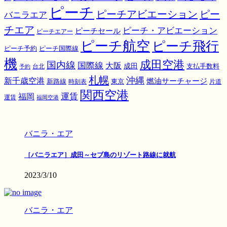
ピーチ
ピーチアビエーション
ピー
バニラエア
チエア
ピーチ・アビエーション
ピーチセール
ピーチエアー
ピーチ航空
ピーチ飛行
ピーチ国際線
ピーチ予約
機
成田空港
国内線
国際線
大阪
成田
支払手数料
予約
台北
札幌
沖縄
新千歳空港
燃油サーチャージ
東京
新路線
時刻表
片道
関西空港
運賃
福岡
運賃
福岡空港
バニラ・エア
［バニラエア］成田～セブ島のリゾート路線に就航
2023/3/10
バニラ・エア