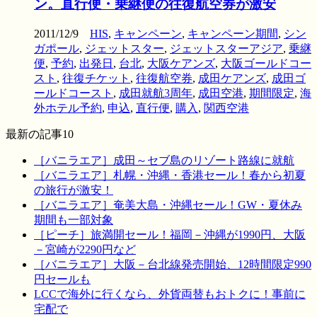
ン。直行便・乗継便の往復航空券が激安
2011/12/9
HIS
,
キャンペーン
,
キャンペーン期間
,
シン
ガポール
,
ジェットスター
,
ジェットスターアジア
,
乗継
便
,
予約
,
出発日
,
台北
,
大阪ケアンズ
,
大阪ゴールドコー
スト
,
往復チケット
,
往復航空券
,
成田ケアンズ
,
成田ゴ
ールドコースト
,
成田就航3周年
,
成田空港
,
期間限定
,
海
外ホテル予約
,
申込
,
直行便
,
購入
,
関西空港
最新の記事10
［バニラエア］成田～セブ島のリゾート路線に就航
［バニラエア］札幌・沖縄・香港セール！春から初夏
の旅行が激安！
［バニラエア］奄美大島・沖縄セール！GW・夏休み
期間も一部対象
［ピーチ］旅満開セール！福岡－沖縄が1990円、大阪
－宮崎が2290円など
［バニラエア］大阪－台北線発売開始、12時間限定990
円セールも
LCCで海外に行くなら、外貨両替もおトクに！事前に
宅配で