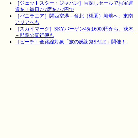
［ジェットスター・ジャパン］宝探しセールでお宝運
賃を！毎日777席を777円で
［バニラエア］関西空港－台北（桃園）就航へ。東南
アジアへも
［スカイマーク］SKYバーゲン45は6000円から。茨木
－那覇の直行便も
［ピーチ］全路線対象「旅の感謝祭SALE」開催！