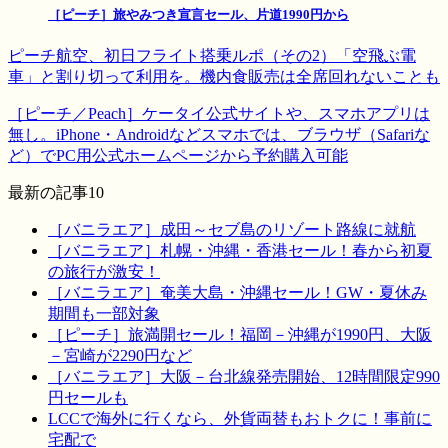
［ピーチ］旅やみつき宣言セール、片道1990円から
ピーチ航空、初日フライト搭乗ルポ（その2）「空飛ぶ電
車」と割り切って利用を。機内食販売は全席回れないことも
［ピーチ／Peach］ケータイ公式サイトや、スマホアプリは
無し。iPhone・Androidなどスマホでは、ブラウザ（Safariな
ど）でPC用公式ホームページから予約購入可能
最新の記事10
［バニラエア］成田～セブ島のリゾート路線に就航
［バニラエア］札幌・沖縄・香港セール！春から初夏
の旅行が激安！
［バニラエア］奄美大島・沖縄セール！GW・夏休み
期間も一部対象
［ピーチ］旅満開セール！福岡－沖縄が1990円、大阪
－宮崎が2290円など
［バニラエア］大阪－台北線発売開始、12時間限定990
円セールも
LCCで海外に行くなら、外貨両替もおトクに！事前に
宅配で