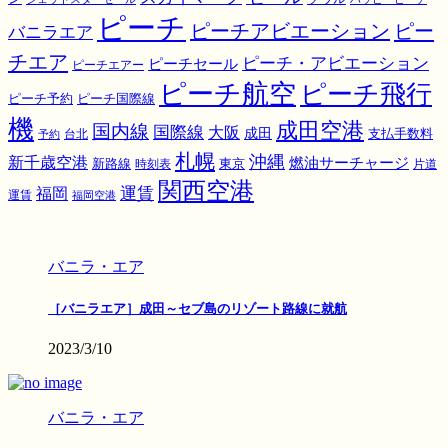
ピーチ
ピーチアビエーション
ピー
バニラエア
チエア
ピーチ・アビエーション
ピーチセール
ピーチエアー
ピーチ航空
ピーチ飛行
ピーチ国際線
ピーチ予約
機
成田空港
国内線
国際線
大阪
成田
支払手数料
予約
台北
札幌
沖縄
新千歳空港
燃油サーチャージ
東京
新路線
時刻表
片道
関西空港
運賃
福岡
運賃
福岡空港
バニラ・エア
［バニラエア］成田～セブ島のリゾート路線に就航
2023/3/10
バニラ・エア