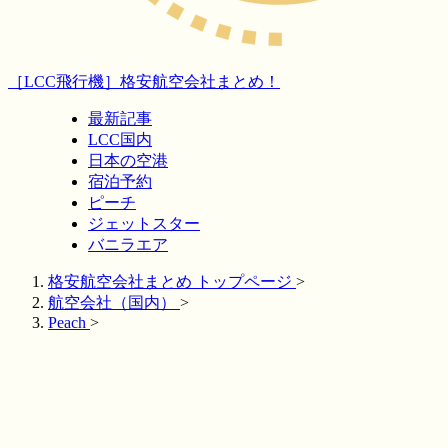
［LCC飛行機］格安航空会社まとめ！
最新記事
LCC国内
日本の空港
宿泊予約
ピーチ
ジェットスター
バニラエア
格安航空会社まとめ トップページ
>
航空会社（国内）
>
Peach
>