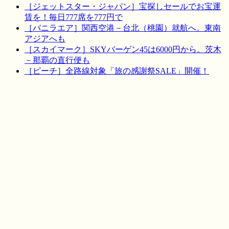
［ジェットスター・ジャパン］宝探しセールでお宝運
賃を！毎日777席を777円で
［バニラエア］関西空港－台北（桃園）就航へ。東南
アジアへも
［スカイマーク］SKYバーゲン45は6000円から。茨木
－那覇の直行便も
［ピーチ］全路線対象「旅の感謝祭SALE」開催！