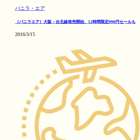
バニラ・エア
［バニラエア］大阪－台北線発売開始、12時間限定990円セールも
2016/3/15