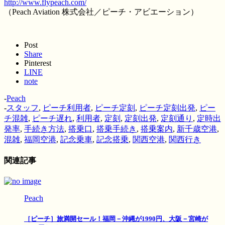
http://www.flypeach.com/
（Peach Aviation 株式会社／ピーチ・アビエーション）
Post
Share
Pinterest
LINE
note
-
Peach
-
スタッフ
,
ピーチ利用者
,
ピーチ定刻
,
ピーチ定刻出発
,
ピー
チ混雑
,
ピーチ遅れ
,
利用者
,
定刻
,
定刻出発
,
定刻通り
,
定時出
発率
,
手続き方法
,
搭乗口
,
搭乗手続き
,
搭乗案内
,
新千歳空港
,
混雑
,
福岡空港
,
記念乗車
,
記念搭乗
,
関西空港
,
関西行き
関連記事
Peach
［ピーチ］旅満開セール！福岡－沖縄が1990円、大阪－宮崎が