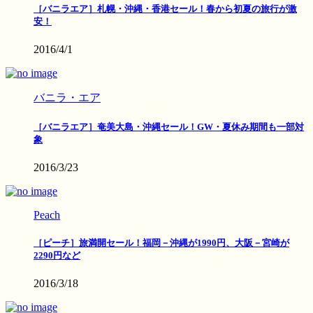
［バニラエア］札幌・沖縄・香港セール！春から初夏の旅行が激
安！
2016/4/1
バニラ・エア
［バニラエア］奄美大島・沖縄セール！GW・夏休み期間も一部対
象
2016/3/23
Peach
［ピーチ］旅満開セール！福岡－沖縄が1990円、大阪－宮崎が
2290円など
2016/3/18