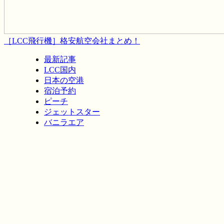
［LCC飛行機］格安航空会社まとめ！
最新記事
LCC国内
日本の空港
宿泊予約
ピーチ
ジェットスター
バニラエア