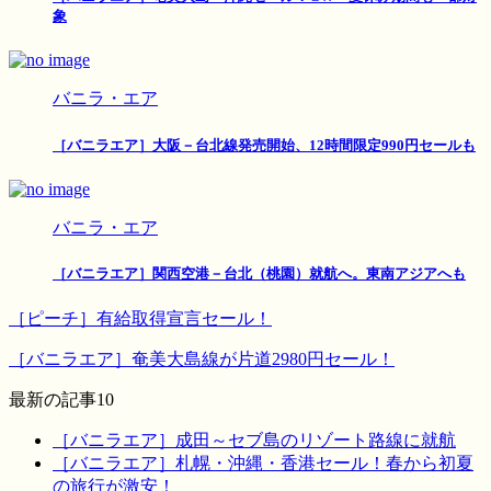
象
バニラ・エア
［バニラエア］大阪－台北線発売開始、12時間限定990円セールも
バニラ・エア
［バニラエア］関西空港－台北（桃園）就航へ。東南アジアへも
［ピーチ］有給取得宣言セール！
［バニラエア］奄美大島線が片道2980円セール！
最新の記事10
［バニラエア］成田～セブ島のリゾート路線に就航
［バニラエア］札幌・沖縄・香港セール！春から初夏
の旅行が激安！