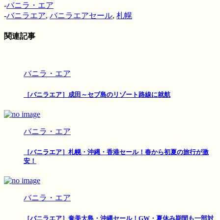
-
バニラ・エア
-
バニラエア
,
バニラエアセール
,
札幌
関連記事
バニラ・エア
［バニラエア］成田～セブ島のリゾート路線に就航
バニラ・エア
［バニラエア］札幌・沖縄・香港セール！春から初夏の旅行が激
安！
バニラ・エア
［バニラエア］奄美大島・沖縄セール！GW・夏休み期間も一部対