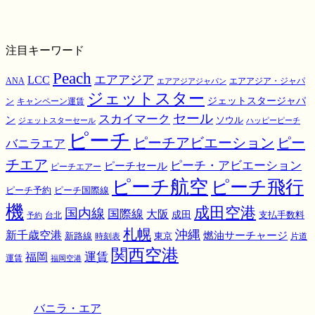
注目キーワード
Peach
エアアジア
LCC
ANA
エアアジア・ジャパ
エアアジアジャパン
ジェットスター
ジェットスタージャパ
ン
キャンペーン運賃
スカイマーク
セール
ン
ソウル
ジェットスターセール
ハッピーピーチ
ピーチ
ピーチアビエーション
ピー
バニラエア
チエア
ピーチ・アビエーション
ピーチセール
ピーチエアー
ピーチ航空
ピーチ飛行
ピーチ国際線
ピーチ予約
機
成田空港
国内線
国際線
大阪
成田
支払手数料
予約
台北
札幌
沖縄
新千歳空港
燃油サーチャージ
東京
新路線
時刻表
片道
関西空港
運賃
福岡
運賃
福岡空港
バニラ・エア