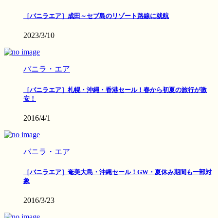
［バニラエア］成田～セブ島のリゾート路線に就航
2023/3/10
バニラ・エア
［バニラエア］札幌・沖縄・香港セール！春から初夏の旅行が激
安！
2016/4/1
バニラ・エア
［バニラエア］奄美大島・沖縄セール！GW・夏休み期間も一部対
象
2016/3/23