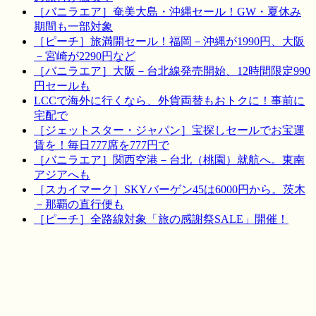
［バニラエア］奄美大島・沖縄セール！GW・夏休み
期間も一部対象
［ピーチ］旅満開セール！福岡－沖縄が1990円、大阪
－宮崎が2290円など
［バニラエア］大阪－台北線発売開始、12時間限定990
円セールも
LCCで海外に行くなら、外貨両替もおトクに！事前に
宅配で
［ジェットスター・ジャパン］宝探しセールでお宝運
賃を！毎日777席を777円で
［バニラエア］関西空港－台北（桃園）就航へ。東南
アジアへも
［スカイマーク］SKYバーゲン45は6000円から。茨木
－那覇の直行便も
［ピーチ］全路線対象「旅の感謝祭SALE」開催！