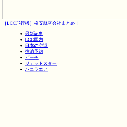
［LCC飛行機］格安航空会社まとめ！
最新記事
LCC国内
日本の空港
宿泊予約
ピーチ
ジェットスター
バニラエア