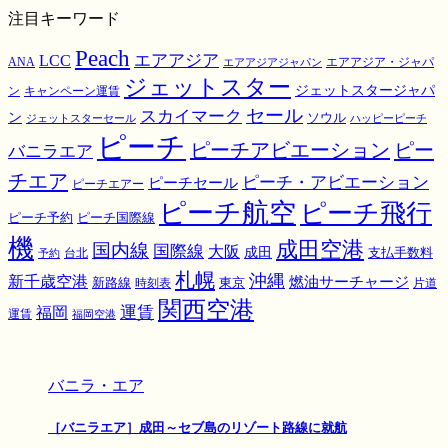
注目キーワード
Peach
エアアジア
LCC
ANA
エアアジア・ジャパ
エアアジアジャパン
ジェットスター
ジェットスタージャパ
ン
キャンペーン運賃
スカイマーク
セール
ン
ソウル
ジェットスターセール
ハッピーピーチ
ピーチ
ピーチアビエーション
ピー
バニラエア
チエア
ピーチ・アビエーション
ピーチセール
ピーチエアー
ピーチ航空
ピーチ飛行
ピーチ国際線
ピーチ予約
機
成田空港
国内線
国際線
大阪
成田
支払手数料
予約
台北
札幌
沖縄
新千歳空港
燃油サーチャージ
東京
新路線
時刻表
片道
関西空港
運賃
福岡
運賃
福岡空港
バニラ・エア
［バニラエア］成田～セブ島のリゾート路線に就航