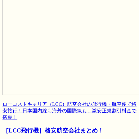
ローコストキャリア（LCC）航空会社の飛行機・航空便で格
安旅行！日本国内線も海外の国際線も、激安正規割引料金で
搭乗！
［LCC飛行機］格安航空会社まとめ！