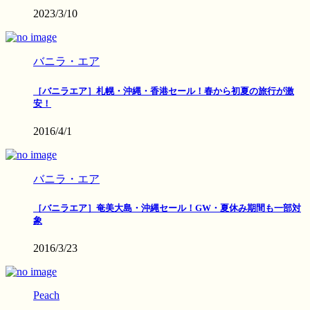
2023/3/10
バニラ・エア
［バニラエア］札幌・沖縄・香港セール！春から初夏の旅行が激
安！
2016/4/1
バニラ・エア
［バニラエア］奄美大島・沖縄セール！GW・夏休み期間も一部対
象
2016/3/23
Peach