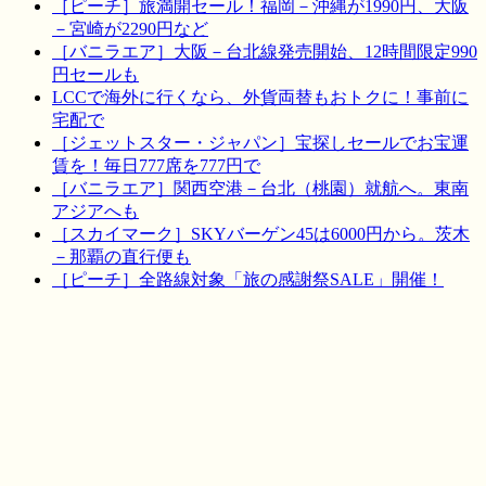
［ピーチ］旅満開セール！福岡－沖縄が1990円、大阪
－宮崎が2290円など
［バニラエア］大阪－台北線発売開始、12時間限定990
円セールも
LCCで海外に行くなら、外貨両替もおトクに！事前に
宅配で
［ジェットスター・ジャパン］宝探しセールでお宝運
賃を！毎日777席を777円で
［バニラエア］関西空港－台北（桃園）就航へ。東南
アジアへも
［スカイマーク］SKYバーゲン45は6000円から。茨木
－那覇の直行便も
［ピーチ］全路線対象「旅の感謝祭SALE」開催！