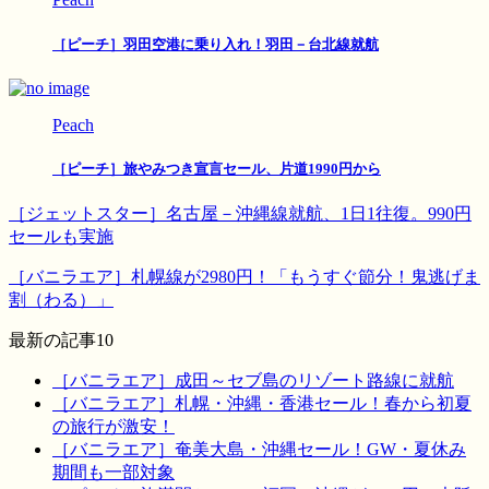
［ピーチ］羽田空港に乗り入れ！羽田－台北線就航
Peach
［ピーチ］旅やみつき宣言セール、片道1990円から
［ジェットスター］名古屋－沖縄線就航、1日1往復。990円
セールも実施
［バニラエア］札幌線が2980円！「もうすぐ節分！鬼逃げま
割（わる）」
最新の記事10
［バニラエア］成田～セブ島のリゾート路線に就航
［バニラエア］札幌・沖縄・香港セール！春から初夏
の旅行が激安！
［バニラエア］奄美大島・沖縄セール！GW・夏休み
期間も一部対象