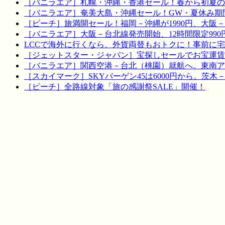
［バニラエア］札幌・沖縄・香港セール！春から初夏の
［バニラエア］奄美大島・沖縄セール！GW・夏休み期
［ピーチ］旅満開セール！福岡－沖縄が1990円、大阪－宮
［バニラエア］大阪－台北線発売開始、12時間限定990
LCCで海外に行くなら、外貨両替もおトクに！事前に
［ジェットスター・ジャパン］宝探しセールでお宝運賃を！
［バニラエア］関西空港－台北（桃園）就航へ。東南ア
［スカイマーク］SKYバーゲン45は6000円から。茨木
［ピーチ］全路線対象「旅の感謝祭SALE」開催！