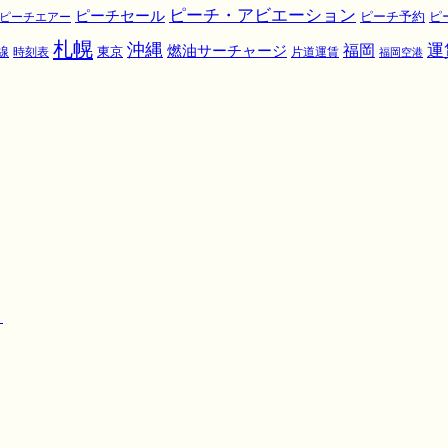
ピーチ・アビエーション
ピーチセール
ピ
ピーチエアー
ピーチ予約
札幌
沖縄
運
福岡
燃油サーチャージ
東京
線
時刻表
片道運賃
福岡空港
！