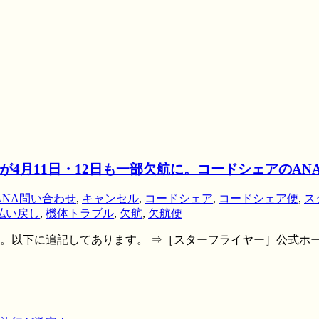
4月11日・12日も一部欠航に。コードシェアのA
ANA問い合わせ
,
キャンセル
,
コードシェア
,
コードシェア便
,
ス
払い戻し
,
機体トラブル
,
欠航
,
欠航便
ました。以下に追記してあります。 ⇒［スターフライヤー］公式ホー