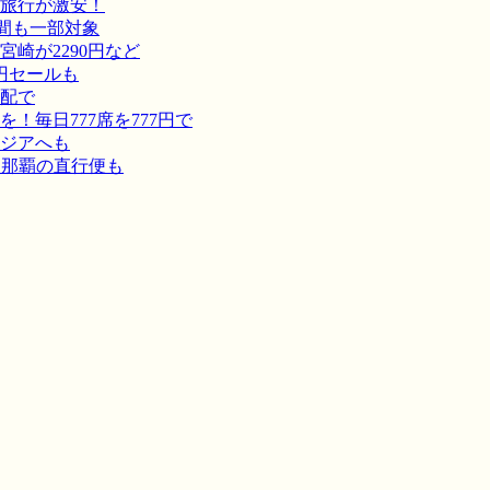
旅行が激安！
間も一部対象
崎が2290円など
円セールも
宅配で
毎日777席を777円で
ジアへも
－那覇の直行便も