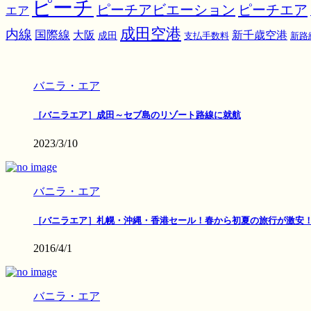
ピーチ
ピーチアビエーション
ピーチエア
エア
成田空港
内線
国際線
大阪
新千歳空港
成田
支払手数料
新路
バニラ・エア
［バニラエア］成田～セブ島のリゾート路線に就航
2023/3/10
バニラ・エア
［バニラエア］札幌・沖縄・香港セール！春から初夏の旅行が激安
2016/4/1
バニラ・エア