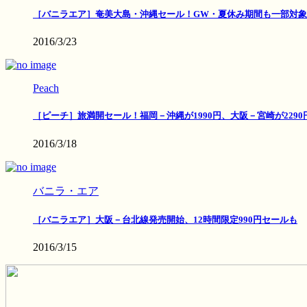
［バニラエア］奄美大島・沖縄セール！GW・夏休み期間も一部対象
2016/3/23
Peach
［ピーチ］旅満開セール！福岡－沖縄が1990円、大阪－宮崎が2290
2016/3/18
バニラ・エア
［バニラエア］大阪－台北線発売開始、12時間限定990円セールも
2016/3/15