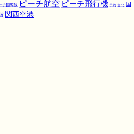
ピーチ航空
ピーチ飛行機
国
ーチ国際線
予約
台北
関西空港
賃