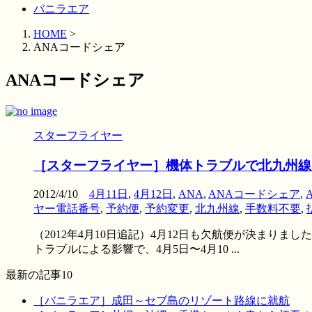
バニラエア
HOME
>
ANAコードシェア
ANAコードシェア
スターフライヤー
［スターフライヤー］機体トラブルで北九州線が
2012/4/10
4月11日
,
4月12日
,
ANA
,
ANAコードシェア
,
ヤー電話番号
,
予約便
,
予約変更
,
北九州線
,
手数料不要
,
（2012年4月10日追記）4月12日も欠航便が決まり
トラブルによる影響で、4月5日〜4月10 ...
最新の記事10
［バニラエア］成田～セブ島のリゾート路線に就航