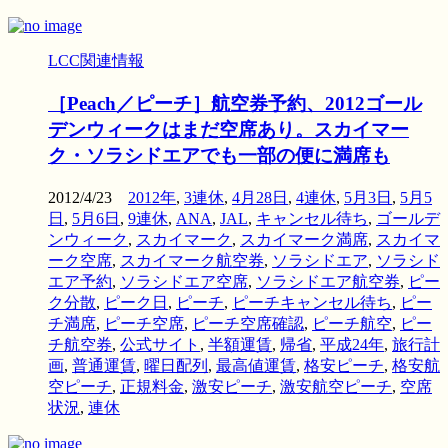
LCC関連情報
［Peach／ピーチ］航空券予約、2012ゴール
デンウィークはまだ空席あり。スカイマー
ク・ソラシドエアでも一部の便に満席も
2012/4/23
2012年
,
3連休
,
4月28日
,
4連休
,
5月3日
,
5月5
日
,
5月6日
,
9連休
,
ANA
,
JAL
,
キャンセル待ち
,
ゴールデ
ンウィーク
,
スカイマーク
,
スカイマーク満席
,
スカイマ
ーク空席
,
スカイマーク航空券
,
ソラシドエア
,
ソラシド
エア予約
,
ソラシドエア空席
,
ソラシドエア航空券
,
ピー
ク分散
,
ピーク日
,
ピーチ
,
ピーチキャンセル待ち
,
ピー
チ満席
,
ピーチ空席
,
ピーチ空席確認
,
ピーチ航空
,
ピー
チ航空券
,
公式サイト
,
半額運賃
,
帰省
,
平成24年
,
旅行計
画
,
普通運賃
,
曜日配列
,
最高値運賃
,
格安ピーチ
,
格安航
空ピーチ
,
正規料金
,
激安ピーチ
,
激安航空ピーチ
,
空席
状況
,
連休