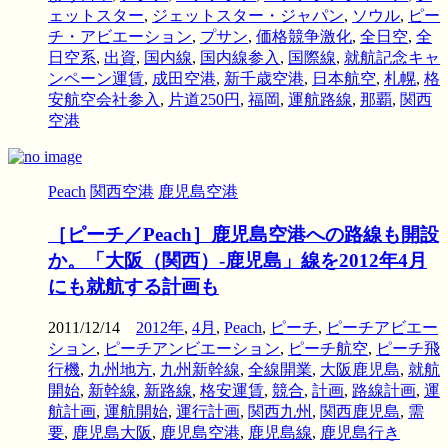
ェットスター
,
ジェットスター・ジャパン
,
ソウル
,
ピー
チ・アビエーション
,
プサン
,
価格競争激化
,
全日空
,
全
日空系
,
出資
,
国内線
,
国内線参入
,
国際線
,
就航記念キャ
ンペーン運賃
,
成田空港
,
新千歳空港
,
日本航空
,
札幌
,
格
安航空会社参入
,
片道250円
,
福岡
,
運航路線
,
那覇
,
関西
空港
Peach
関西空港
鹿児島空港
［ピーチ／Peach］鹿児島空港への路線も開設
か。「大阪（関西）‐鹿児島」線を2012年4月
にも就航する計画も
2011/12/14
2012年
,
4月
,
Peach
,
ピーチ
,
ピーチアビエー
ション
,
ピーチアンビエーション
,
ピーチ航空
,
ピーチ飛
行機
,
九州地方
,
九州新幹線
,
全線開業
,
大阪鹿児島
,
就航
開始
,
新幹線
,
新路線
,
格安運賃
,
競合
,
計画
,
路線計画
,
運
航計画
,
運航開始
,
運行計画
,
関西九州
,
関西鹿児島
,
需
要
,
鹿児島大阪
,
鹿児島空港
,
鹿児島線
,
鹿児島行き