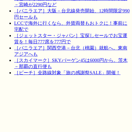
－宮崎が2290円など
［バニラエア］大阪－台北線発売開始、12時間限定990
円セールも
LCCで海外に行くなら、外貨両替もおトクに！事前に
宅配で
［ジェットスター・ジャパン］宝探しセールでお宝運
賃を！毎日777席を777円で
［バニラエア］関西空港－台北（桃園）就航へ。東南
アジアへも
［スカイマーク］SKYバーゲン45は6000円から。茨木
－那覇の直行便も
［ピーチ］全路線対象「旅の感謝祭SALE」開催！