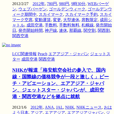
2012/2/27
2012年
,
780円
,
980円
,
9時30分
,
WEBバーゲ
ン
,
ウェブバーゲン
,
ゴールデンウィーク
,
ゴールデンウ
ィーク期間中
,
スカイマーク
,
スカイマーク予約
,
スカイ
マーク空席
,
変動運賃
,
変更
,
大型連休
,
席数限定
,
成田シ
ャトル
,
成田空港
,
手数料
,
手数料無料
,
札幌線
,
発売開始
日
,
発売開始時間
,
神戸線
,
連休
,
那覇線
,
関空割
,
関西割
,
関西空港
LCC関連情報
Peach
エアアジア・ジャパン
ジェットス
ター
成田空港
関西空港
NHKが報道「格安航空会社の参入で、国内
線・国際線の価格競争が一段と激しく」ピー
チ・アビエーション、エアアジア・ジャパ
ン、ジェットスター・ジャパンが、成田空
港・関西空港などを拠点に就航
2012/1/6
2012年
,
ANA
,
JAL
,
NHK
,
NHKニュース
,
おは
よう日本
,
アジア
,
エアアジア
,
エアアジアジャパン
,
ジ