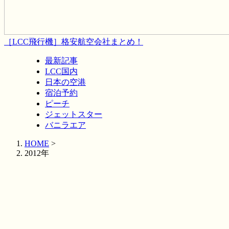
［LCC飛行機］格安航空会社まとめ！
最新記事
LCC国内
日本の空港
宿泊予約
ピーチ
ジェットスター
バニラエア
HOME
>
2012年