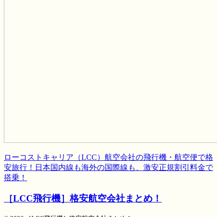
ローコストキャリア（LCC）航空会社の飛行機・航空便で格
安旅行！日本国内線も海外の国際線も、激安正規割引料金で
搭乗！
［LCC飛行機］格安航空会社まとめ！