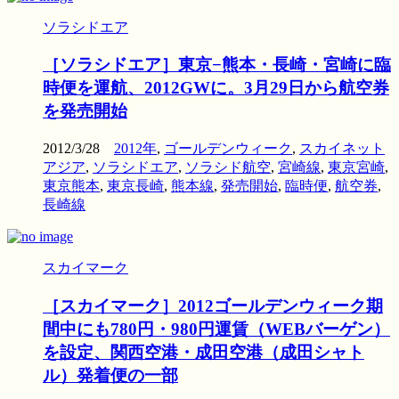
ソラシドエア
［ソラシドエア］東京−熊本・長崎・宮崎に臨
時便を運航、2012GWに。3月29日から航空券
を発売開始
2012/3/28
2012年
,
ゴールデンウィーク
,
スカイネット
アジア
,
ソラシドエア
,
ソラシド航空
,
宮崎線
,
東京宮崎
,
東京熊本
,
東京長崎
,
熊本線
,
発売開始
,
臨時便
,
航空券
,
長崎線
スカイマーク
［スカイマーク］2012ゴールデンウィーク期
間中にも780円・980円運賃（WEBバーゲン）
を設定、関西空港・成田空港（成田シャト
ル）発着便の一部