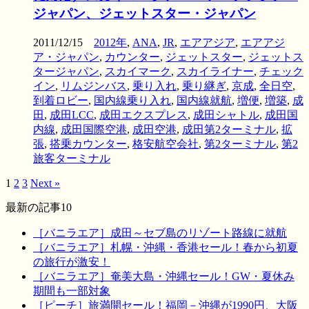
ジャパン、ジェットスター・ジャパン
2011/12/15
2012年
,
ANA
,
JR
,
エアアジア
,
エアアジ
ア・ジャパン
,
カウンター
,
ジェットスター
,
ジェットス
タージャパン
,
スカイマーク
,
スカイライナー
,
チェック
イン
,
リムジンバス
,
乗り入れ
,
乗り継ぎ
,
京成
,
全日空
,
到着ロビー
,
国内線乗り入れ
,
国内線就航
,
増便
,
増築
,
成
田
,
成田LCC
,
成田エクスプレス
,
成田シャトル
,
成田国
内線
,
成田国際空港
,
成田空港
,
成田第2ターミナル
,
拡
張
,
搭乗カウンター
,
格安航空会社
,
第2ターミナル
,
第2
旅客ターミナル
1
2
3
Next »
最新の記事10
［バニラエア］成田～セブ島のリゾート路線に就航
［バニラエア］札幌・沖縄・香港セール！春から初夏
の旅行が激安！
［バニラエア］奄美大島・沖縄セール！GW・夏休み
期間も一部対象
［ピーチ］旅満開セール！福岡－沖縄が1990円、大阪