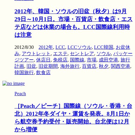
2012年、韓国・ソウルの旧盆（秋夕）は9月
29日～10月1日。市場・百貨店・飲食店・エス
テ店などは休業の場合も。LCC国際線利用時
は注意
2012/8/30
2012年
,
LCC
,
LCCソウル
,
LCC韓国
,
お盆休
み
,
アウトレット
,
エステ
,
セントレア
,
ソウル
,
パッケー
ジツアー
,
休店日
,
免税店
,
国際線
,
市場
,
成田空港
,
旅行
計画
,
旧盆
,
旧盆期間
,
海外旅行
,
百貨店
,
秋夕
,
関西空港
,
韓国旅行
,
飲食店
Peach
［Peach／ピーチ］国際線（ソウル・香港・台
北）2012年冬ダイヤ・運賃を発表。8月1日か
ら航空券予約受付・販売開始。台北便は12月
から増便