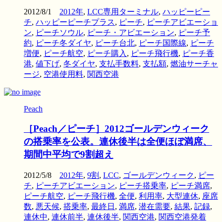
2012/8/1
2012年
,
LCC専用ターミナル
,
ハッピーピー
チ
,
ハッピーピーチプラス
,
ピーチ
,
ピーチアビエーショ
ン
,
ピーチソウル
,
ピーチ・アビエーション
,
ピーチ予
約
,
ピーチ冬ダイヤ
,
ピーチ台北
,
ピーチ国際線
,
ピーチ
増便
,
ピーチ航空
,
ピーチ購入
,
ピーチ飛行機
,
ピーチ香
港
,
値下げ
,
冬ダイヤ
,
支払手数料
,
支払額
,
燃油サーチャ
ージ
,
空港使用料
,
関西空港
Peach
［Peach／ピーチ］2012ゴールデンウィーク
の搭乗率を公表。連休後半は全便ほぼ満席、
期間中平均で9割超え
2012/5/8
2012年
,
9割
,
LCC
,
ゴールデンウィーク
,
ピー
チ
,
ピーチアビエーション
,
ピーチ搭乗率
,
ピーチ満席
,
ピーチ航空
,
ピーチ飛行機
,
全便
,
利用率
,
大型連休
,
座席
数
,
悪天候
,
搭乗率
,
最終日
,
満席
,
潜在需要
,
結果
,
記録
,
連休中
,
連休前半
,
連休後半
,
関西空港
,
関西空港発着