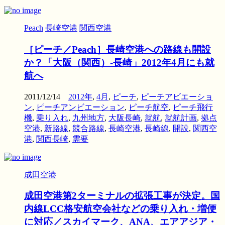
Peach
長崎空港
関西空港
［ピーチ／Peach］長崎空港への路線も開設
か？「大阪（関西）‐長崎」2012年4月にも就
航へ
2011/12/14
2012年
,
4月
,
ピーチ
,
ピーチアビエーショ
ン
,
ピーチアンビエーション
,
ピーチ航空
,
ピーチ飛行
機
,
乗り入れ
,
九州地方
,
大阪長崎
,
就航
,
就航計画
,
拠点
空港
,
新路線
,
競合路線
,
長崎空港
,
長崎線
,
開設
,
関西空
港
,
関西長崎
,
需要
成田空港
成田空港第2ターミナルの拡張工事が決定。国
内線LCC格安航空会社などの乗り入れ・増便
に対応／スカイマーク、ANA、エアアジア・