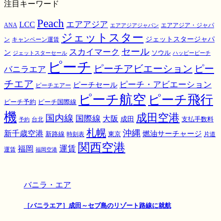
注目キーワード
Peach
エアアジア
LCC
ANA
エアアジア・ジャパ
エアアジアジャパン
ジェットスター
ジェットスタージャパ
ン
キャンペーン運賃
スカイマーク
セール
ン
ソウル
ジェットスターセール
ハッピーピーチ
ピーチ
ピーチアビエーション
ピー
バニラエア
チエア
ピーチ・アビエーション
ピーチセール
ピーチエアー
ピーチ航空
ピーチ飛行
ピーチ国際線
ピーチ予約
機
成田空港
国内線
国際線
大阪
成田
支払手数料
予約
台北
札幌
沖縄
新千歳空港
燃油サーチャージ
東京
新路線
時刻表
片道
関西空港
運賃
福岡
運賃
福岡空港
バニラ・エア
［バニラエア］成田～セブ島のリゾート路線に就航