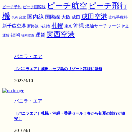
ピーチ航空
ピーチ飛行
ピーチ国際線
ピーチ予約
機
成田空港
国内線
国際線
大阪
成田
支払手数料
予約
台北
札幌
沖縄
新千歳空港
燃油サーチャージ
東京
新路線
時刻表
片道
関西空港
運賃
福岡
運賃
福岡空港
バニラ・エア
［バニラエア］成田～セブ島のリゾート路線に就航
2023/3/10
バニラ・エア
［バニラエア］札幌・沖縄・香港セール！春から初夏の旅行が激
安！
2016/4/1