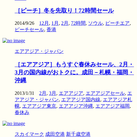
［ピーチ］冬を先取り！72時間セール
2014/9/26
12月
,
1月
,
2月
,
72時間
,
ソウル
,
ピーチエア
,
ピーチセール
,
香港
エアアジア・ジャパン
［エアアジア］もうすぐ春休みセール、2月・
3月の国内線がおトクに。成田－札幌・福岡・
沖縄
2013/1/31
2月
,
3月
,
エアアジア
,
エアアジアセール
,
エ
アアジア・ジャパン
,
エアアジア国内線
,
エアアジア札
幌
,
エアアジア東京
,
エアアジア沖縄
,
エアアジア福岡
,
春休み
スカイマーク
成田空港
新千歳空港