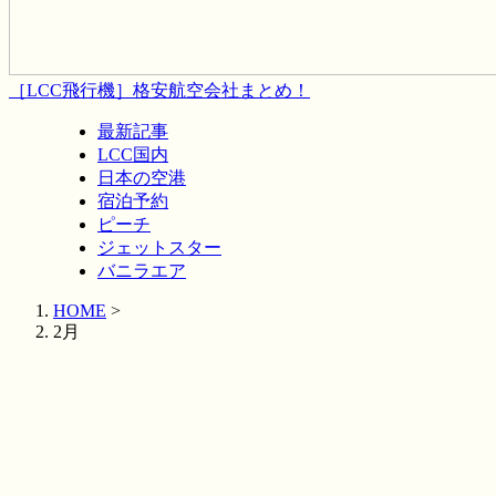
［LCC飛行機］格安航空会社まとめ！
最新記事
LCC国内
日本の空港
宿泊予約
ピーチ
ジェットスター
バニラエア
HOME
>
2月