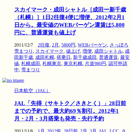
スカイマーク・成田シャトル［成田ー新千歳
（札幌）］1日2往復4便に増便、2012年2月1
日から。最安値のWEBバーゲン運賃は5,800
円に、普通運賃も値上げ
2011/12/7
2往復
,
2月
,
5800円
,
WEBバーゲン
,
さっぽろ
雪まつり
,
スカイマーク
,
値上げ
,
増便
,
成田シャトル
,
成
田新千歳
,
成田札幌
,
搭乗日
,
新千歳成田
,
普通運賃
,
最安
値
,
札幌成田
,
札幌東京
,
東京札幌
,
片道980円
,
認可申請
中
,
雪まつり
日本航空（JAL）
JAL「先得（サキトク／さきとく）」28日前
までの予約で、最大約69％割引。2012年1
月・2月・3月搭乗も発売・先行予約
2011/11/6
1月
,
2012年
,
28日前
,
2月
,
3月
,
JAL
,
LCC
,
さ