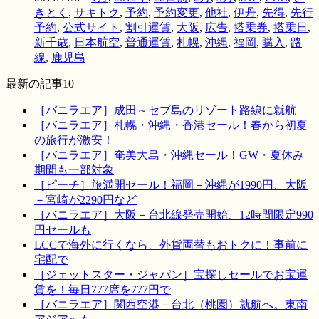
きとく
,
サキトク
,
予約
,
予約変更
,
他社
,
伊丹
,
先得
,
先行
予約
,
公式サイト
,
割引運賃
,
大阪
,
広告
,
搭乗券
,
搭乗日
,
新千歳
,
日本航空
,
普通運賃
,
札幌
,
沖縄
,
福岡
,
購入
,
路
線
,
鹿児島
最新の記事10
［バニラエア］成田～セブ島のリゾート路線に就航
［バニラエア］札幌・沖縄・香港セール！春から初夏
の旅行が激安！
［バニラエア］奄美大島・沖縄セール！GW・夏休み
期間も一部対象
［ピーチ］旅満開セール！福岡－沖縄が1990円、大阪
－宮崎が2290円など
［バニラエア］大阪－台北線発売開始、12時間限定990
円セールも
LCCで海外に行くなら、外貨両替もおトクに！事前に
宅配で
［ジェットスター・ジャパン］宝探しセールでお宝運
賃を！毎日777席を777円で
［バニラエア］関西空港－台北（桃園）就航へ。東南