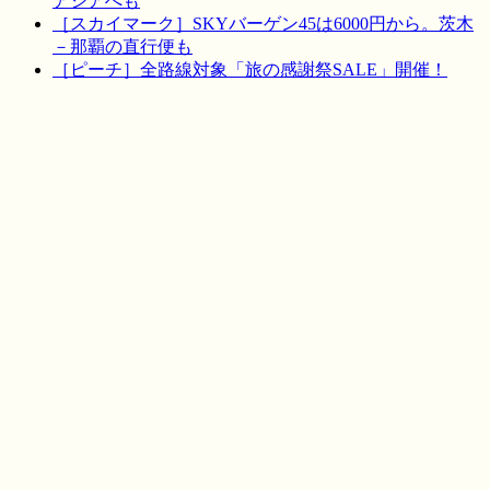
アジアへも
［スカイマーク］SKYバーゲン45は6000円から。茨木
－那覇の直行便も
［ピーチ］全路線対象「旅の感謝祭SALE」開催！