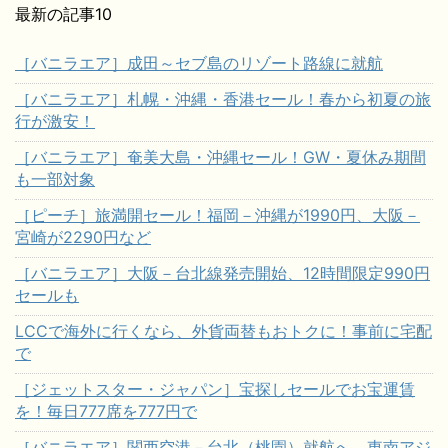
最新の記事10
［バニラエア］成田～セブ島のリゾート路線に就航
［バニラエア］札幌・沖縄・香港セール！春から初夏の旅
行が激安！
［バニラエア］奄美大島・沖縄セール！GW・夏休み期間
も一部対象
［ピーチ］旅満開セール！福岡－沖縄が1990円、大阪－
宮崎が2290円など
［バニラエア］大阪－台北線発売開始、12時間限定990円
セールも
LCCで海外に行くなら、外貨両替もおトクに！事前に宅配
で
［ジェットスター・ジャパン］宝探しセールでお宝運賃
を！毎日777席を777円で
［バニラエア］関西空港－台北（桃園）就航へ。東南アジ