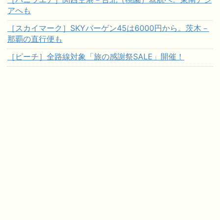
アへも
［スカイマーク］SKYバーゲン45は6000円から。茨木－
那覇の直行便も
［ピーチ］全路線対象「旅の感謝祭SALE」開催！