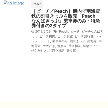
Peach
［ピーチ／Peach］機内で南海電
鉄の割引きっぷを販売「Peach・
なんばきっぷ」乗車券のみ・特急
券付きの2タイプ
2012/2/29
Peach
,
ピーチ
,
ピーチなんばき
っぷ
,
ピーチ機内
,
ピーチ航空
,
ピーチ飛行機
,
レギ
ュラーシート
,
乗車券のみ
,
割引きっぷ
,
南海線
,
南
海電鉄
,
大阪行き
,
引換券
,
片道切符
,
特急ラピート
,
特急券付き
,
関西空港駅
,
難波駅