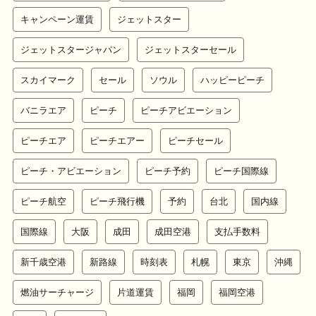
キャンペーン運賃
ジェットスター
ジェットスタージャパン
ジェットスターセール
スカイマーク
セール
ソウル
ハッピーピーチ
バニラエア
ピーチ
ピーチアビエーション
ピーチエア
ピーチエアー
ピーチセール
ピーチ・アビエーション
ピーチ予約
ピーチ国際線
ピーチ航空
ピーチ飛行機
予約
台北
国内線
国際線
大阪
成田
成田空港
支払手数料
新千歳空港
新路線
時刻表
札幌
東京
沖縄
燃油サーチャージ
片道運賃
福岡
福岡空港