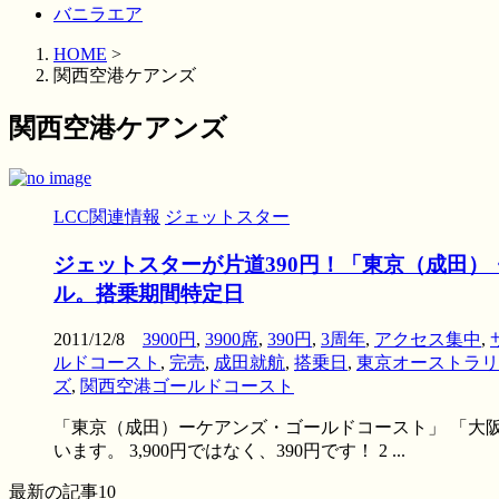
バニラエア
HOME
>
関西空港ケアンズ
関西空港ケアンズ
LCC関連情報
ジェットスター
ジェットスターが片道390円！「東京（成田）・大
ル。搭乗期間特定日
2011/12/8
3900円
,
3900席
,
390円
,
3周年
,
アクセス集中
,
ルドコースト
,
完売
,
成田就航
,
搭乗日
,
東京オーストラリ
ズ
,
関西空港ゴールドコースト
「東京（成田）ーケアンズ・ゴールドコースト」 「大阪
います。 3,900円ではなく、390円です！ 2 ...
最新の記事10