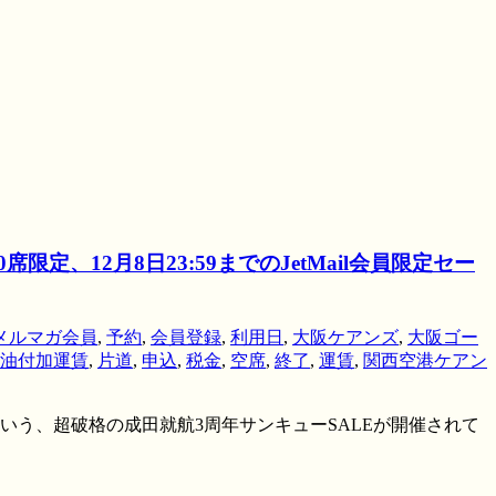
、12月8日23:59までのJetMail会員限定セー
メルマガ会員
,
予約
,
会員登録
,
利用日
,
大阪ケアンズ
,
大阪ゴー
油付加運賃
,
片道
,
申込
,
税金
,
空席
,
終了
,
運賃
,
関西空港ケアン
いう、超破格の成田就航3周年サンキューSALEが開催されて