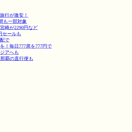
旅行が激安！
間も一部対象
崎が2290円など
円セールも
宅配で
毎日777席を777円で
ジアへも
－那覇の直行便も