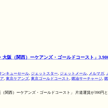
阪（関西）ーケアンズ・ゴールドコースト」3,900席限定
サンキューセール
,
ジェットスター
,
ジェットメール
,
メルマガ
,
ア
,
東京ケアンズ
,
東京ゴールドコースト
,
燃油サーチャージ
,
燃
（関西）ーケアンズ・ゴールドコースト」 片道運賃が390円と