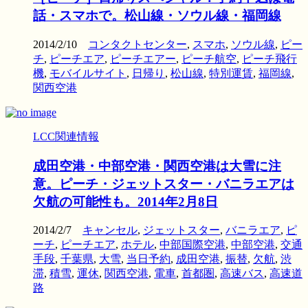
話・スマホで。松山線・ソウル線・福岡線
2014/2/10
コンタクトセンター
,
スマホ
,
ソウル線
,
ピー
チ
,
ピーチエア
,
ピーチエアー
,
ピーチ航空
,
ピーチ飛行
機
,
モバイルサイト
,
日帰り
,
松山線
,
特別運賃
,
福岡線
,
関西空港
LCC関連情報
成田空港・中部空港・関西空港は大雪に注
意。ピーチ・ジェットスター・バニラエアは
欠航の可能性も。2014年2月8日
2014/2/7
キャンセル
,
ジェットスター
,
バニラエア
,
ピ
ーチ
,
ピーチエア
,
ホテル
,
中部国際空港
,
中部空港
,
交通
手段
,
千葉県
,
大雪
,
当日予約
,
成田空港
,
振替
,
欠航
,
渋
滞
,
積雪
,
運休
,
関西空港
,
電車
,
首都圏
,
高速バス
,
高速道
路