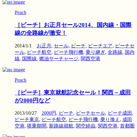
Peach
［ピーチ］お正月セール2014、国内線・国際
線の全路線が激安！
2014/1/1
お正月
,
セール
,
ピーチ
,
ピーチエア
,
ピーチセ
ール
,
ピーチ航空
,
ピーチ飛行機
,
乗り継ぎ
,
全路線
,
国内
線
,
国際線
,
燃油サーチャージ
,
関西空港
Peach
［ピーチ］東京就航記念セール！関西－成田
が2000円など
2013/10/27
2000円
,
ピーチ
,
ピーチセール
,
ピーチ成田
,
ピーチ東京
,
ピーチ航空
,
ピーチ飛行機
,
乗り換え
,
成田
空港
,
搭乗期間
,
新路線就航
,
関空経由
,
関西空港
,
首都圏