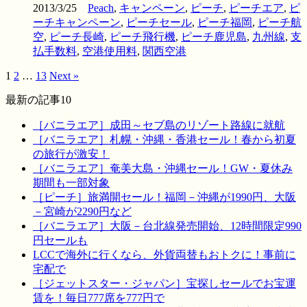
2013/3/25
Peach
,
キャンペーン
,
ピーチ
,
ピーチエア
,
ピ
ーチキャンペーン
,
ピーチセール
,
ピーチ福岡
,
ピーチ航
空
,
ピーチ長崎
,
ピーチ飛行機
,
ピーチ鹿児島
,
九州線
,
支
払手数料
,
空港使用料
,
関西空港
1
2
…
13
Next »
最新の記事10
［バニラエア］成田～セブ島のリゾート路線に就航
［バニラエア］札幌・沖縄・香港セール！春から初夏
の旅行が激安！
［バニラエア］奄美大島・沖縄セール！GW・夏休み
期間も一部対象
［ピーチ］旅満開セール！福岡－沖縄が1990円、大阪
－宮崎が2290円など
［バニラエア］大阪－台北線発売開始、12時間限定990
円セールも
LCCで海外に行くなら、外貨両替もおトクに！事前に
宅配で
［ジェットスター・ジャパン］宝探しセールでお宝運
賃を！毎日777席を777円で