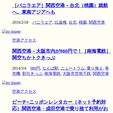
［バニラエア］関西空港－台北（桃園）就航
へ。東南アジアへも
2016/2/18
バニラエア
,
以遠権
,
台北
,
桃園
,
関西空港
空港アクセス
関西空港－大阪市内が980円で！［南海電鉄］
関空ちかトクきっぷ
2014/3/4
980円
,
なんば駅
,
ニュートラム
,
乗り換え
,
券
売機
,
割引きっぷ
,
南海電鉄
,
大阪市営地下鉄
,
関西空港
空港アクセス
ピーチ×ニッポンレンタカー（ネット予約対
応）関西空港・成田空港で乗り捨て利用がお