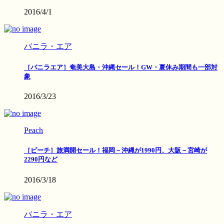
2016/4/1
バニラ・エア
［バニラエア］奄美大島・沖縄セール！GW・夏休み期間も一部対
象
2016/3/23
Peach
［ピーチ］旅満開セール！福岡－沖縄が1990円、大阪－宮崎が
2290円など
2016/3/18
バニラ・エア