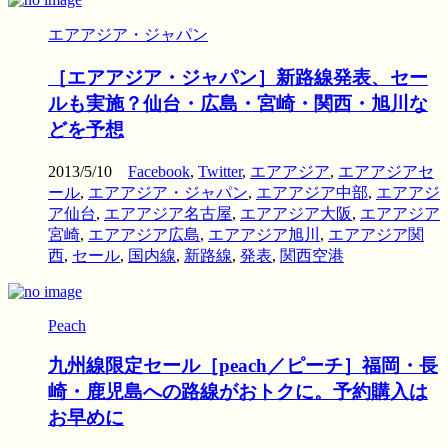
エアアジア・ジャパン
［エアアジア・ジャパン］新路線発表、セー
ルも実施？仙台・広島・宮崎・関西・旭川な
どを予想
2013/5/10
Facebook
,
Twitter
,
エアアジア
,
エアアジアセ
ール
,
エアアジア・ジャパン
,
エアアジア中部
,
エアアジ
ア仙台
,
エアアジア名古屋
,
エアアジア大阪
,
エアアジア
宮崎
,
エアアジア広島
,
エアアジア旭川
,
エアアジア関
西
,
セール
,
国内線
,
新路線
,
発表
,
関西空港
Peach
九州線限定セール［peach／ピーチ］福岡・長
崎・鹿児島への路線がおトクに。予約購入は
お早めに