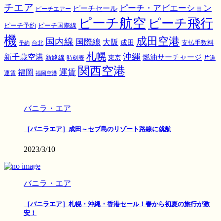
チエア
ピーチ・アビエーション
ピーチセール
ピーチエアー
ピーチ航空
ピーチ飛行
ピーチ国際線
ピーチ予約
機
成田空港
国内線
国際線
大阪
成田
支払手数料
予約
台北
札幌
沖縄
新千歳空港
燃油サーチャージ
東京
新路線
時刻表
片道
関西空港
運賃
福岡
運賃
福岡空港
バニラ・エア
［バニラエア］成田～セブ島のリゾート路線に就航
2023/3/10
バニラ・エア
［バニラエア］札幌・沖縄・香港セール！春から初夏の旅行が激
安！