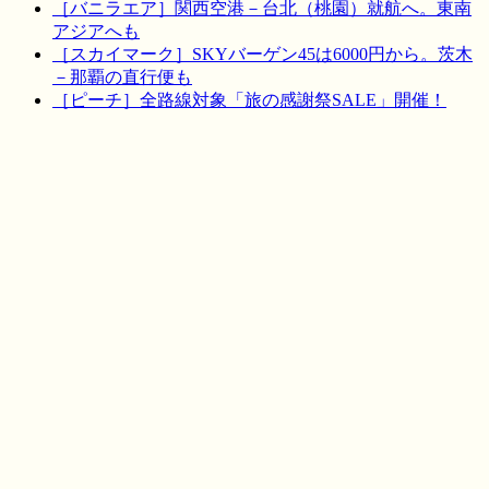
［バニラエア］関西空港－台北（桃園）就航へ。東南
アジアへも
［スカイマーク］SKYバーゲン45は6000円から。茨木
－那覇の直行便も
［ピーチ］全路線対象「旅の感謝祭SALE」開催！