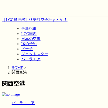
［LCC飛行機］格安航空会社まとめ！
最新記事
LCC国内
日本の空港
宿泊予約
ピーチ
ジェットスター
バニラエア
HOME
>
関西空港
関西空港
バニラ・エア