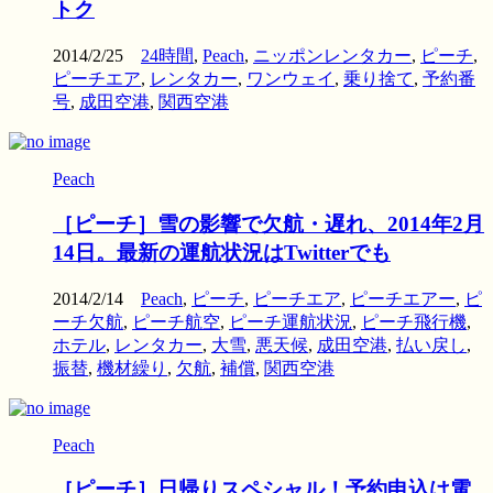
トク
2014/2/25
24時間
,
Peach
,
ニッポンレンタカー
,
ピーチ
,
ピーチエア
,
レンタカー
,
ワンウェイ
,
乗り捨て
,
予約番
号
,
成田空港
,
関西空港
Peach
［ピーチ］雪の影響で欠航・遅れ、2014年2月
14日。最新の運航状況はTwitterでも
2014/2/14
Peach
,
ピーチ
,
ピーチエア
,
ピーチエアー
,
ピ
ーチ欠航
,
ピーチ航空
,
ピーチ運航状況
,
ピーチ飛行機
,
ホテル
,
レンタカー
,
大雪
,
悪天候
,
成田空港
,
払い戻し
,
振替
,
機材繰り
,
欠航
,
補償
,
関西空港
Peach
［ピーチ］日帰りスペシャル！予約申込は電