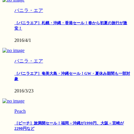
バニラ・エア
［バニラエア］札幌・沖縄・香港セール！春から初夏の旅行が激
安！
2016/4/1
バニラ・エア
［バニラエア］奄美大島・沖縄セール！GW・夏休み期間も一部対
象
2016/3/23
Peach
［ピーチ］旅満開セール！福岡－沖縄が1990円、大阪－宮崎が
2290円など