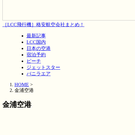
［LCC飛行機］格安航空会社まとめ！
最新記事
LCC国内
日本の空港
宿泊予約
ピーチ
ジェットスター
バニラエア
HOME
>
金浦空港
金浦空港