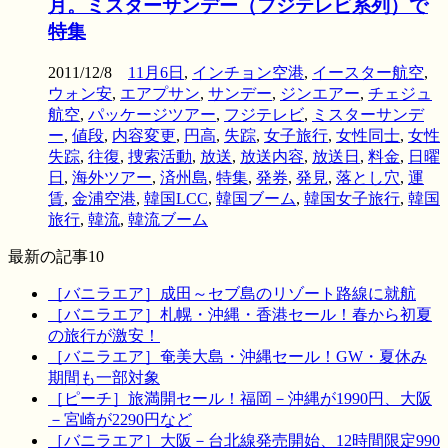
月。ミスターサンデー（フジテレビ系列）で
特集
2011/12/8
11月6日
,
インチョン空港
,
イースター航空
,
ウォン安
,
エアプサン
,
サンデー
,
ジンエアー
,
チェジュ
航空
,
パッケージツアー
,
フジテレビ
,
ミスターサンデ
ー
,
値段
,
内容変更
,
円高
,
失踪
,
女子旅行
,
女性同士
,
女性
失踪
,
往復
,
捜索活動
,
放送
,
放送内容
,
放送日
,
料金
,
日曜
日
,
海外ツアー
,
済州島
,
特集
,
発券
,
発見
,
落とし穴
,
運
賃
,
金浦空港
,
韓国LCC
,
韓国ブーム
,
韓国女子旅行
,
韓国
旅行
,
韓流
,
韓流ブーム
最新の記事10
［バニラエア］成田～セブ島のリゾート路線に就航
［バニラエア］札幌・沖縄・香港セール！春から初夏
の旅行が激安！
［バニラエア］奄美大島・沖縄セール！GW・夏休み
期間も一部対象
［ピーチ］旅満開セール！福岡－沖縄が1990円、大阪
－宮崎が2290円など
［バニラエア］大阪－台北線発売開始、12時間限定990