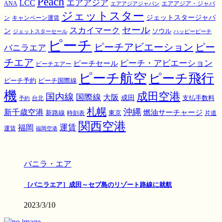
Peach
エアアジア
LCC
ANA
エアアジア・ジャパ
エアアジアジャパン
ジェットスター
ジェットスタージャパ
ン
キャンペーン運賃
スカイマーク
セール
ン
ソウル
ジェットスターセール
ハッピーピーチ
ピーチ
ピーチアビエーション
ピー
バニラエア
チエア
ピーチ・アビエーション
ピーチセール
ピーチエアー
ピーチ航空
ピーチ飛行
ピーチ国際線
ピーチ予約
機
成田空港
国内線
国際線
大阪
成田
支払手数料
予約
台北
札幌
沖縄
新千歳空港
燃油サーチャージ
東京
新路線
時刻表
片道
関西空港
運賃
福岡
運賃
福岡空港
バニラ・エア
［バニラエア］成田～セブ島のリゾート路線に就航
2023/3/10