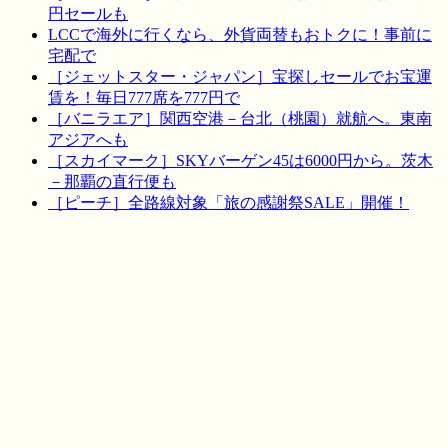
円セールも
LCCで海外に行くなら、外貨両替もおトクに！事前に
宅配で
［ジェットスター・ジャパン］宝探しセールでお宝運
賃を！毎日777席を777円で
［バニラエア］関西空港－台北（桃園）就航へ。東南
アジアへも
［スカイマーク］SKYバーゲン45は6000円から。茨木
－那覇の直行便も
［ピーチ］全路線対象「旅の感謝祭SALE」開催！