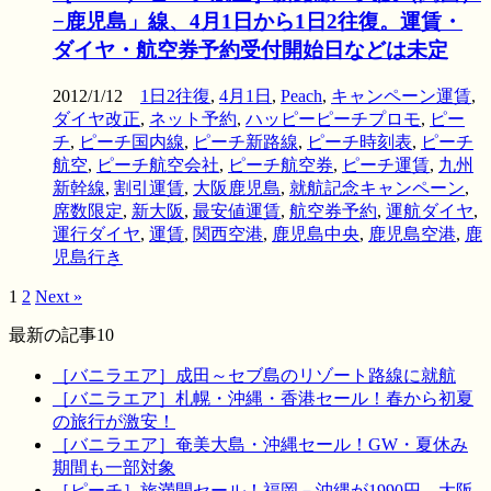
−鹿児島」線、4月1日から1日2往復。運賃・
ダイヤ・航空券予約受付開始日などは未定
2012/1/12
1日2往復
,
4月1日
,
Peach
,
キャンペーン運賃
,
ダイヤ改正
,
ネット予約
,
ハッピーピーチプロモ
,
ピー
チ
,
ピーチ国内線
,
ピーチ新路線
,
ピーチ時刻表
,
ピーチ
航空
,
ピーチ航空会社
,
ピーチ航空券
,
ピーチ運賃
,
九州
新幹線
,
割引運賃
,
大阪鹿児島
,
就航記念キャンペーン
,
席数限定
,
新大阪
,
最安値運賃
,
航空券予約
,
運航ダイヤ
,
運行ダイヤ
,
運賃
,
関西空港
,
鹿児島中央
,
鹿児島空港
,
鹿
児島行き
1
2
Next »
最新の記事10
［バニラエア］成田～セブ島のリゾート路線に就航
［バニラエア］札幌・沖縄・香港セール！春から初夏
の旅行が激安！
［バニラエア］奄美大島・沖縄セール！GW・夏休み
期間も一部対象
［ピーチ］旅満開セール！福岡－沖縄が1990円、大阪