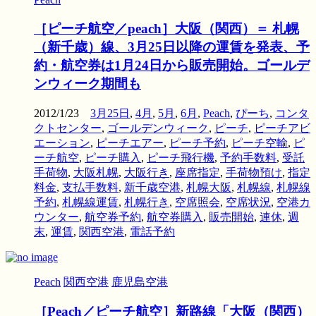
［ピーチ航空／peach］大阪（関西）＝ 札幌
（新千歳）線、3月25日以降の運賃を発表、予
約・航空券は1月24日から販売開始。ゴールデ
ンウィーク期間も
2012/1/23
3月25日
,
4月
,
5月
,
6月
,
Peach
,
ぴーち
,
コンタ
クトセンター
,
ゴールデンウィーク
,
ピーチ
,
ピーチアビ
エーション
,
ピーチエアー
,
ピーチ予約
,
ピーチ空輸
,
ピ
ーチ航空
,
ピーチ購入
,
ピーチ飛行機
,
予約手数料
,
受託
手荷物
,
大阪札幌
,
大阪行き
,
座席指定
,
手荷物預け
,
指定
料金
,
支払手数料
,
新千歳空港
,
札幌大阪
,
札幌線
,
札幌線
予約
,
札幌線運賃
,
札幌行き
,
空席照会
,
空席状況
,
空港カ
ウンター
,
航空券予約
,
航空券購入
,
販売開始
,
連休
,
週
末
,
運賃
,
関西空港
,
電話予約
Peach
関西空港
鹿児島空港
［Peach／ピーチ航空］新路線「大阪（関西）