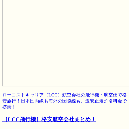
ローコストキャリア（LCC）航空会社の飛行機・航空便で格
安旅行！日本国内線も海外の国際線も、激安正規割引料金で
搭乗！
［LCC飛行機］格安航空会社まとめ！