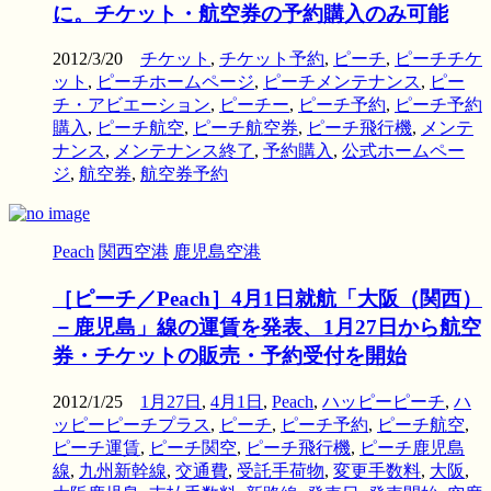
に。チケット・航空券の予約購入のみ可能
2012/3/20
チケット
,
チケット予約
,
ピーチ
,
ピーチチケ
ット
,
ピーチホームページ
,
ピーチメンテナンス
,
ピー
チ・アビエーション
,
ピーチー
,
ピーチ予約
,
ピーチ予約
購入
,
ピーチ航空
,
ピーチ航空券
,
ピーチ飛行機
,
メンテ
ナンス
,
メンテナンス終了
,
予約購入
,
公式ホームペー
ジ
,
航空券
,
航空券予約
Peach
関西空港
鹿児島空港
［ピーチ／Peach］4月1日就航「大阪（関西）
－鹿児島」線の運賃を発表、1月27日から航空
券・チケットの販売・予約受付を開始
2012/1/25
1月27日
,
4月1日
,
Peach
,
ハッピーピーチ
,
ハ
ッピーピーチプラス
,
ピーチ
,
ピーチ予約
,
ピーチ航空
,
ピーチ運賃
,
ピーチ関空
,
ピーチ飛行機
,
ピーチ鹿児島
線
,
九州新幹線
,
交通費
,
受託手荷物
,
変更手数料
,
大阪
,