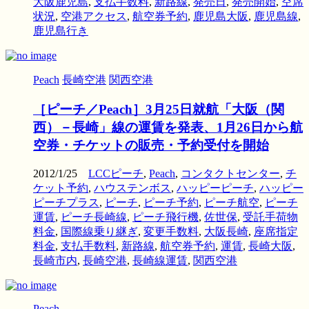
大阪鹿児島
,
支払手数料
,
新路線
,
発売日
,
発売開始
,
空席
状況
,
空港アクセス
,
航空券予約
,
鹿児島大阪
,
鹿児島線
,
鹿児島行き
Peach
長崎空港
関西空港
［ピーチ／Peach］3月25日就航「大阪（関
西）－長崎」線の運賃を発表、1月26日から航
空券・チケットの販売・予約受付を開始
2012/1/25
LCCピーチ
,
Peach
,
コンタクトセンター
,
チ
ケット予約
,
ハウステンボス
,
ハッピーピーチ
,
ハッピー
ピーチプラス
,
ピーチ
,
ピーチ予約
,
ピーチ航空
,
ピーチ
運賃
,
ピーチ長崎線
,
ピーチ飛行機
,
佐世保
,
受託手荷物
料金
,
国際線乗り継ぎ
,
変更手数料
,
大阪長崎
,
座席指定
料金
,
支払手数料
,
新路線
,
航空券予約
,
運賃
,
長崎大阪
,
長崎市内
,
長崎空港
,
長崎線運賃
,
関西空港
Peach