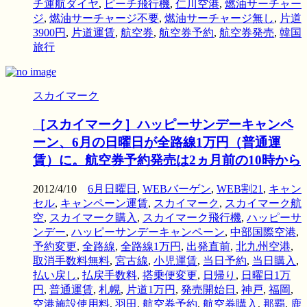
チ運航ダイヤ
,
ピーチ飛行機
,
仁川空港
,
燃油サーチャー
ジ
,
燃油サーチャージ不要
,
燃油サーチャージ無し
,
片道
3900円
,
片道運賃
,
航空券
,
航空券予約
,
航空券発売
,
韓国
旅行
スカイマーク
［スカイマーク］ハッピーサンデーキャンペ
ーン、6月の日曜日が全路線1万円（普通運
賃）に。航空券予約発売は2ヵ月前の10時から
2012/4/10
6月日曜日
,
WEBバーゲン
,
WEB割21
,
キャン
セル
,
キャンペーン運賃
,
スカイマーク
,
スカイマーク航
空
,
スカイマーク購入
,
スカイマーク飛行機
,
ハッピーサ
ンデー
,
ハッピーサンデーキャンペーン
,
中部国際空港
,
予約変更
,
全路線
,
全路線1万円
,
出発直前
,
北九州空港
,
取消手数料無料
,
宮古線
,
小児運賃
,
当日予約
,
当日購入
,
払い戻し
,
払戻手数料
,
搭乗便変更
,
日帰り
,
日曜日1万
円
,
普通運賃
,
札幌
,
片道1万円
,
発売開始日
,
神戸
,
福岡
,
空港施設使用料
,
羽田
,
航空券予約
,
航空券購入
,
那覇
,
鹿