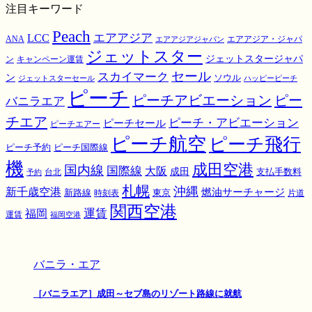
注目キーワード
Peach
エアアジア
LCC
ANA
エアアジア・ジャパ
エアアジアジャパン
ジェットスター
ジェットスタージャパ
ン
キャンペーン運賃
スカイマーク
セール
ン
ソウル
ジェットスターセール
ハッピーピーチ
ピーチ
ピーチアビエーション
ピー
バニラエア
チエア
ピーチ・アビエーション
ピーチセール
ピーチエアー
ピーチ航空
ピーチ飛行
ピーチ国際線
ピーチ予約
機
成田空港
国内線
国際線
大阪
成田
支払手数料
予約
台北
札幌
沖縄
新千歳空港
燃油サーチャージ
東京
新路線
時刻表
片道
関西空港
運賃
福岡
運賃
福岡空港
バニラ・エア
［バニラエア］成田～セブ島のリゾート路線に就航