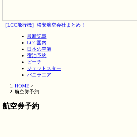
［LCC飛行機］格安航空会社まとめ！
最新記事
LCC国内
日本の空港
宿泊予約
ピーチ
ジェットスター
バニラエア
HOME
>
航空券予約
航空券予約