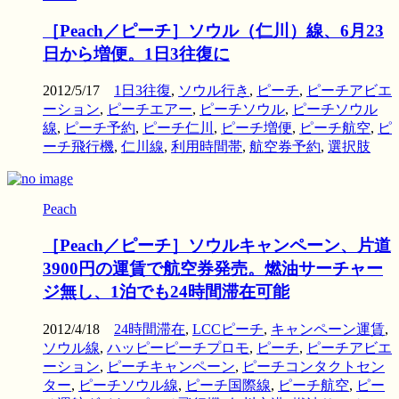
［Peach／ピーチ］ソウル（仁川）線、6月23
日から増便。1日3往復に
2012/5/17
1日3往復
,
ソウル行き
,
ピーチ
,
ピーチアビエ
ーション
,
ピーチエアー
,
ピーチソウル
,
ピーチソウル
線
,
ピーチ予約
,
ピーチ仁川
,
ピーチ増便
,
ピーチ航空
,
ピ
ーチ飛行機
,
仁川線
,
利用時間帯
,
航空券予約
,
選択肢
Peach
［Peach／ピーチ］ソウルキャンペーン、片道
3900円の運賃で航空券発売。燃油サーチャー
ジ無し、1泊でも24時間滞在可能
2012/4/18
24時間滞在
,
LCCピーチ
,
キャンペーン運賃
,
ソウル線
,
ハッピーピーチプロモ
,
ピーチ
,
ピーチアビエ
ーション
,
ピーチキャンペーン
,
ピーチコンタクトセン
ター
,
ピーチソウル線
,
ピーチ国際線
,
ピーチ航空
,
ピー