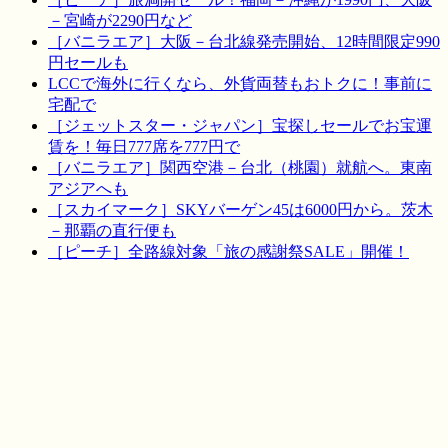
－宮崎が2290円など
［バニラエア］大阪－台北線発売開始、12時間限定990
円セールも
LCCで海外に行くなら、外貨両替もおトクに！事前に
宅配で
［ジェットスター・ジャパン］宝探しセールでお宝運
賃を！毎日777席を777円で
［バニラエア］関西空港－台北（桃園）就航へ。東南
アジアへも
［スカイマーク］SKYバーゲン45は6000円から。茨木
－那覇の直行便も
［ピーチ］全路線対象「旅の感謝祭SALE」開催！