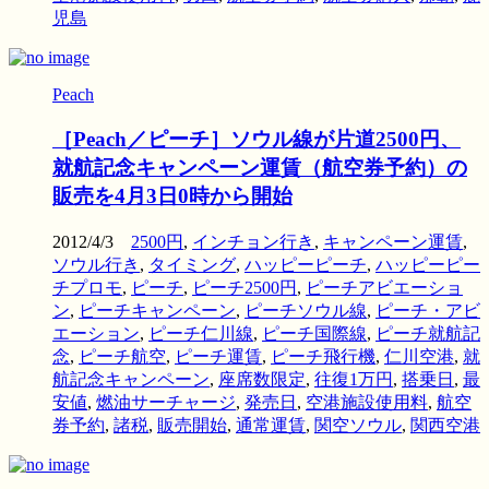
児島
Peach
［Peach／ピーチ］ソウル線が片道2500円、
就航記念キャンペーン運賃（航空券予約）の
販売を4月3日0時から開始
2012/4/3
2500円
,
インチョン行き
,
キャンペーン運賃
,
ソウル行き
,
タイミング
,
ハッピーピーチ
,
ハッピーピー
チプロモ
,
ピーチ
,
ピーチ2500円
,
ピーチアビエーショ
ン
,
ピーチキャンペーン
,
ピーチソウル線
,
ピーチ・アビ
エーション
,
ピーチ仁川線
,
ピーチ国際線
,
ピーチ就航記
念
,
ピーチ航空
,
ピーチ運賃
,
ピーチ飛行機
,
仁川空港
,
就
航記念キャンペーン
,
座席数限定
,
往復1万円
,
搭乗日
,
最
安値
,
燃油サーチャージ
,
発売日
,
空港施設使用料
,
航空
券予約
,
諸税
,
販売開始
,
通常運賃
,
関空ソウル
,
関西空港