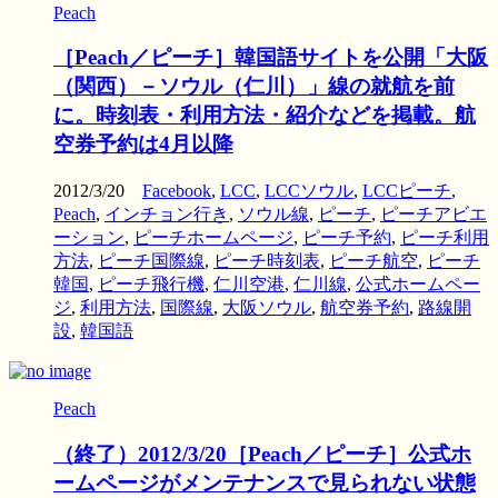
Peach
［Peach／ピーチ］韓国語サイトを公開「大阪
（関西）－ソウル（仁川）」線の就航を前
に。時刻表・利用方法・紹介などを掲載。航
空券予約は4月以降
2012/3/20
Facebook
,
LCC
,
LCCソウル
,
LCCピーチ
,
Peach
,
インチョン行き
,
ソウル線
,
ピーチ
,
ピーチアビエ
ーション
,
ピーチホームページ
,
ピーチ予約
,
ピーチ利用
方法
,
ピーチ国際線
,
ピーチ時刻表
,
ピーチ航空
,
ピーチ
韓国
,
ピーチ飛行機
,
仁川空港
,
仁川線
,
公式ホームペー
ジ
,
利用方法
,
国際線
,
大阪ソウル
,
航空券予約
,
路線開
設
,
韓国語
Peach
（終了）2012/3/20［Peach／ピーチ］公式ホ
ームページがメンテナンスで見られない状態