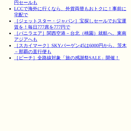
円セールも
LCCで海外に行くなら、外貨両替もおトクに！事前に
宅配で
［ジェットスター・ジャパン］宝探しセールでお宝運
賃を！毎日777席を777円で
［バニラエア］関西空港－台北（桃園）就航へ。東南
アジアへも
［スカイマーク］SKYバーゲン45は6000円から。茨木
－那覇の直行便も
［ピーチ］全路線対象「旅の感謝祭SALE」開催！