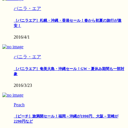
バニラ・エア
［バニラエア］札幌・沖縄・香港セール！春から初夏の旅行が激
安！
2016/4/1
バニラ・エア
［バニラエア］奄美大島・沖縄セール！GW・夏休み期間も一部対
象
2016/3/23
Peach
［ピーチ］旅満開セール！福岡－沖縄が1990円、大阪－宮崎が
2290円など