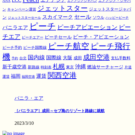
エアアジア
LCC
ANA
エアアジア・ジャパ
エアアジアジャパン
ジェットスター
ジェットスタージャパ
ン
キャンペーン運賃
スカイマーク
セール
ン
ソウル
ジェットスターセール
ハッピーピーチ
ピーチ
ピーチアビエーション
ピー
バニラエア
チエア
ピーチ・アビエーション
ピーチセール
ピーチエアー
ピーチ航空
ピーチ飛行
ピーチ国際線
ピーチ予約
機
成田空港
国内線
国際線
大阪
成田
支払手数料
予約
台北
札幌
沖縄
新千歳空港
燃油サーチャージ
東京
新路線
時刻表
片道
関西空港
運賃
福岡
運賃
福岡空港
バニラ・エア
［バニラエア］成田～セブ島のリゾート路線に就航
2023/3/10