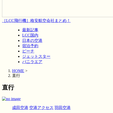
［LCC飛行機］格安航空会社まとめ！
最新記事
LCC国内
日本の空港
宿泊予約
ピーチ
ジェットスター
バニラエア
HOME
>
直行
直行
成田空港
空港アクセス
羽田空港