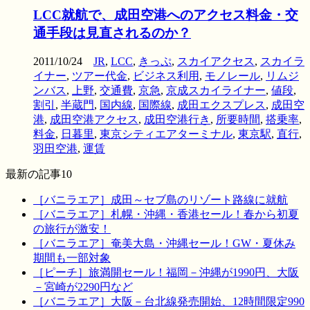
LCC就航で、成田空港へのアクセス料金・交
通手段は見直されるのか？
2011/10/24
JR
,
LCC
,
きっぷ
,
スカイアクセス
,
スカイラ
イナー
,
ツアー代金
,
ビジネス利用
,
モノレール
,
リムジ
ンバス
,
上野
,
交通費
,
京急
,
京成スカイライナー
,
値段
,
割引
,
半蔵門
,
国内線
,
国際線
,
成田エクスプレス
,
成田空
港
,
成田空港アクセス
,
成田空港行き
,
所要時間
,
搭乗率
,
料金
,
日暮里
,
東京シティエアターミナル
,
東京駅
,
直行
,
羽田空港
,
運賃
最新の記事10
［バニラエア］成田～セブ島のリゾート路線に就航
［バニラエア］札幌・沖縄・香港セール！春から初夏
の旅行が激安！
［バニラエア］奄美大島・沖縄セール！GW・夏休み
期間も一部対象
［ピーチ］旅満開セール！福岡－沖縄が1990円、大阪
－宮崎が2290円など
［バニラエア］大阪－台北線発売開始、12時間限定990