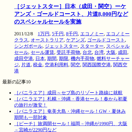
［ジェットスター］日本（成田・関空）ーケ
アンズ・ゴールドコースト、片道8,000円など
のスペシャルセールを実施
2011/12/8
1万円
,
5千円
,
8千円
,
エコノミー
,
エコノミー
クラス
,
オーストラリア
,
ケアンズ
,
ゴールドコースト
,
シンガポール
,
ジェットスター
,
スターター
,
スペシャル
セール
,
セール運賃
,
受託手荷物
,
台北
,
台湾
,
大阪
,
成田
,
成田空港
,
日本
,
期間
,
期限
,
機内手荷物
,
燃料サーチャー
ジ
,
片道
,
税金
,
空港利用料
,
関空
,
関西国際空港
,
関西空
港
最新の記事10
［バニラエア］成田～セブ島のリゾート路線に就航
［バニラエア］札幌・沖縄・香港セール！春から初夏
の旅行が激安！
［バニラエア］奄美大島・沖縄セール！GW・夏休み
期間も一部対象
［ピーチ］旅満開セール！福岡－沖縄が1990円、大阪
－宮崎が2290円など