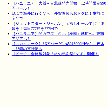
［バニラエア］大阪－台北線発売開始、12時間限定990
円セールも
LCCで海外に行くなら、外貨両替もおトクに！事前に
宅配で
［ジェットスター・ジャパン］宝探しセールでお宝運
賃を！毎日777席を777円で
［バニラエア］関西空港－台北（桃園）就航へ。東南
アジアへも
［スカイマーク］SKYバーゲン45は6000円から。茨木
－那覇の直行便も
［ピーチ］全路線対象「旅の感謝祭SALE」開催！