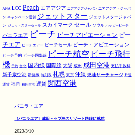
Peach
エアアジア
LCC
ANA
エアアジア・ジャパ
エアアジアジャパン
ジェットスター
ジェットスタージャパ
ン
キャンペーン運賃
スカイマーク
セール
ン
ソウル
ジェットスターセール
ハッピーピーチ
ピーチ
ピーチアビエーション
ピー
バニラエア
チエア
ピーチ・アビエーション
ピーチセール
ピーチエアー
ピーチ航空
ピーチ飛行
ピーチ国際線
ピーチ予約
機
成田空港
国内線
国際線
大阪
成田
支払手数料
予約
台北
札幌
沖縄
新千歳空港
燃油サーチャージ
東京
新路線
時刻表
片道
関西空港
運賃
福岡
運賃
福岡空港
バニラ・エア
［バニラエア］成田～セブ島のリゾート路線に就航
2023/3/10