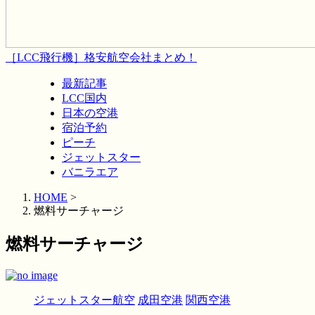
［LCC飛行機］格安航空会社まとめ！
最新記事
LCC国内
日本の空港
宿泊予約
ピーチ
ジェットスター
バニラエア
HOME
>
燃料サーチャージ
燃料サーチャージ
ジェットスター航空
成田空港
関西空港