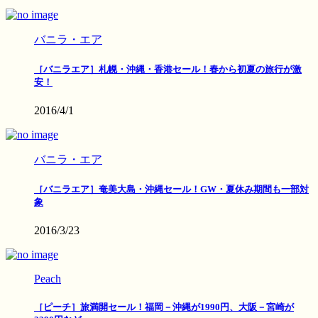
バニラ・エア
［バニラエア］札幌・沖縄・香港セール！春から初夏の旅行が激
安！
2016/4/1
バニラ・エア
［バニラエア］奄美大島・沖縄セール！GW・夏休み期間も一部対
象
2016/3/23
Peach
［ピーチ］旅満開セール！福岡－沖縄が1990円、大阪－宮崎が