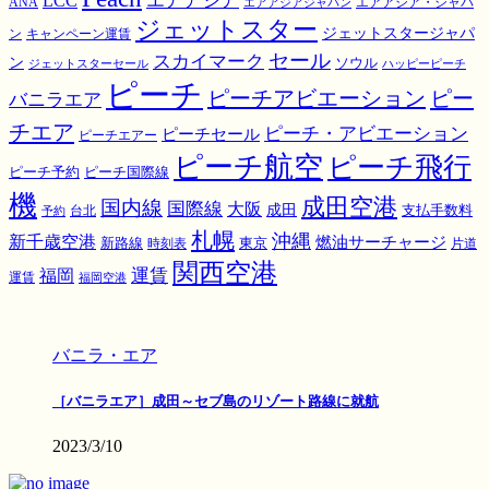
エアアジア
LCC
ANA
エアアジア・ジャパ
エアアジアジャパン
ジェットスター
ジェットスタージャパ
ン
キャンペーン運賃
スカイマーク
セール
ン
ソウル
ジェットスターセール
ハッピーピーチ
ピーチ
ピーチアビエーション
ピー
バニラエア
チエア
ピーチ・アビエーション
ピーチセール
ピーチエアー
ピーチ航空
ピーチ飛行
ピーチ国際線
ピーチ予約
機
成田空港
国内線
国際線
大阪
成田
支払手数料
予約
台北
札幌
沖縄
新千歳空港
燃油サーチャージ
東京
新路線
時刻表
片道
関西空港
運賃
福岡
運賃
福岡空港
バニラ・エア
［バニラエア］成田～セブ島のリゾート路線に就航
2023/3/10