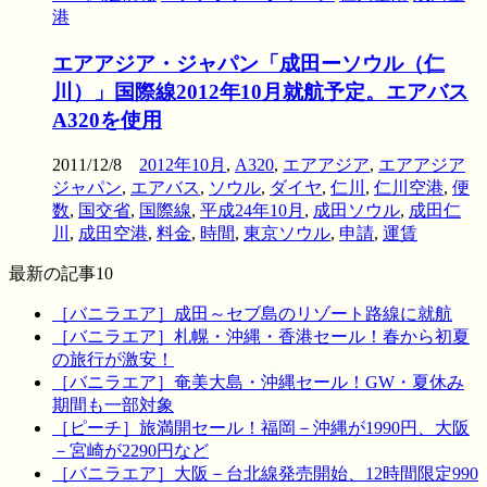
港
エアアジア・ジャパン「成田ーソウル（仁
川）」国際線2012年10月就航予定。エアバス
A320を使用
2011/12/8
2012年10月
,
A320
,
エアアジア
,
エアアジア
ジャパン
,
エアバス
,
ソウル
,
ダイヤ
,
仁川
,
仁川空港
,
便
数
,
国交省
,
国際線
,
平成24年10月
,
成田ソウル
,
成田仁
川
,
成田空港
,
料金
,
時間
,
東京ソウル
,
申請
,
運賃
最新の記事10
［バニラエア］成田～セブ島のリゾート路線に就航
［バニラエア］札幌・沖縄・香港セール！春から初夏
の旅行が激安！
［バニラエア］奄美大島・沖縄セール！GW・夏休み
期間も一部対象
［ピーチ］旅満開セール！福岡－沖縄が1990円、大阪
－宮崎が2290円など
［バニラエア］大阪－台北線発売開始、12時間限定990