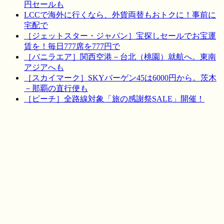
円セールも
LCCで海外に行くなら、外貨両替もおトクに！事前に
宅配で
［ジェットスター・ジャパン］宝探しセールでお宝運
賃を！毎日777席を777円で
［バニラエア］関西空港－台北（桃園）就航へ。東南
アジアへも
［スカイマーク］SKYバーゲン45は6000円から。茨木
－那覇の直行便も
［ピーチ］全路線対象「旅の感謝祭SALE」開催！