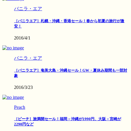
バニラ・エア
［バニラエア］札幌・沖縄・香港セール！春から初夏の旅行が激
安！
2016/4/1
バニラ・エア
［バニラエア］奄美大島・沖縄セール！GW・夏休み期間も一部対
象
2016/3/23
Peach
［ピーチ］旅満開セール！福岡－沖縄が1990円、大阪－宮崎が
2290円など