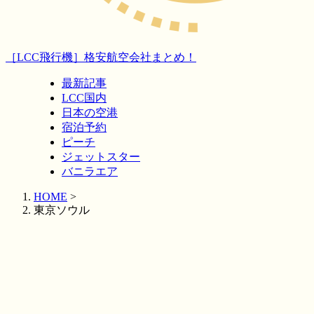
［LCC飛行機］格安航空会社まとめ！
最新記事
LCC国内
日本の空港
宿泊予約
ピーチ
ジェットスター
バニラエア
HOME
>
東京ソウル