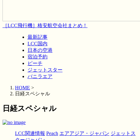
［LCC飛行機］格安航空会社まとめ！
最新記事
LCC国内
日本の空港
宿泊予約
ピーチ
ジェットスター
バニラエア
HOME
>
日経スペシャル
日経スペシャル
LCC関連情報
Peach
エアアジア・ジャパン
ジェットス
タージャパン