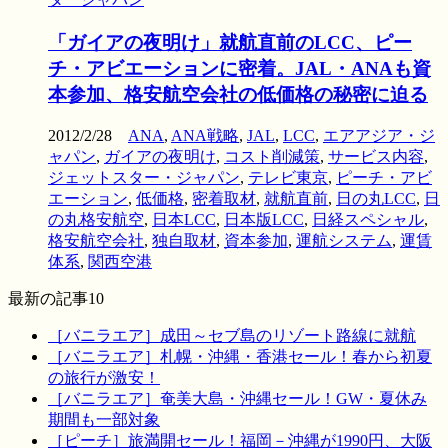
「ガイアの夜明け」就航直前のLCC、ピー
チ・アビエーションに密着。JAL・ANAも資
本参加、格安航空会社の低価格の秘密に迫る
2012/2/28
ANA
,
ANA戦略
,
JAL
,
LCC
,
エアアジア・ジ
ャパン
,
ガイアの夜明け
,
コスト削減策
,
サービス内容
,
ジェットスター・ジャパン
,
テレビ東京
,
ピーチ・アビ
エーション
,
低価格
,
密着取材
,
就航直前
,
日の丸LCC
,
日
の丸格安航空
,
日本LCC
,
日本版LCC
,
日経スペシャル
,
格安航空会社
,
独自取材
,
資本参加
,
運航システム
,
運賃
体系
,
関西空港
最新の記事10
［バニラエア］成田～セブ島のリゾート路線に就航
［バニラエア］札幌・沖縄・香港セール！春から初夏
の旅行が激安！
［バニラエア］奄美大島・沖縄セール！GW・夏休み
期間も一部対象
［ピーチ］旅満開セール！福岡－沖縄が1990円、大阪