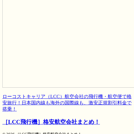
ローコストキャリア（LCC）航空会社の飛行機・航空便で格
安旅行！日本国内線も海外の国際線も、激安正規割引料金で
搭乗！
［LCC飛行機］格安航空会社まとめ！