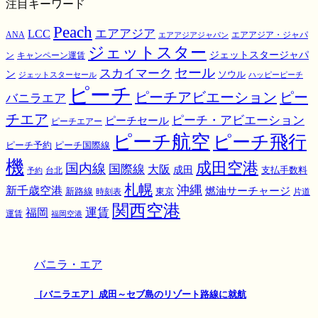
注目キーワード
Peach
エアアジア
LCC
ANA
エアアジア・ジャパ
エアアジアジャパン
ジェットスター
ジェットスタージャパ
ン
キャンペーン運賃
スカイマーク
セール
ン
ソウル
ジェットスターセール
ハッピーピーチ
ピーチ
ピーチアビエーション
ピー
バニラエア
チエア
ピーチ・アビエーション
ピーチセール
ピーチエアー
ピーチ航空
ピーチ飛行
ピーチ国際線
ピーチ予約
機
成田空港
国内線
国際線
大阪
成田
支払手数料
予約
台北
札幌
沖縄
新千歳空港
燃油サーチャージ
東京
新路線
時刻表
片道
関西空港
運賃
福岡
運賃
福岡空港
バニラ・エア
［バニラエア］成田～セブ島のリゾート路線に就航