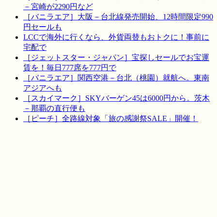
－宮崎が2290円など
［バニラエア］大阪－台北線発売開始、12時間限定990
円セールも
LCCで海外に行くなら、外貨両替もおトクに！事前に
宅配で
［ジェットスター・ジャパン］宝探しセールでお宝運
賃を！毎日777席を777円で
［バニラエア］関西空港－台北（桃園）就航へ。東南
アジアへも
［スカイマーク］SKYバーゲン45は6000円から。茨木
－那覇の直行便も
［ピーチ］全路線対象「旅の感謝祭SALE」開催！