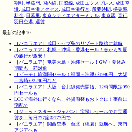
割引
,
半蔵門
,
国内線
,
国際線
,
成田エクスプレス
,
成田空
港
,
成田空港アクセス
,
成田空港行き
,
所要時間
,
搭乗率
,
料金
,
日暮里
,
東京シティエアターミナル
,
東京駅
,
直行
,
羽田空港
,
運賃
最新の記事10
［バニラエア］成田～セブ島のリゾート路線に就航
［バニラエア］札幌・沖縄・香港セール！春から初夏
の旅行が激安！
［バニラエア］奄美大島・沖縄セール！GW・夏休み
期間も一部対象
［ピーチ］旅満開セール！福岡－沖縄が1990円、大阪
－宮崎が2290円など
［バニラエア］大阪－台北線発売開始、12時間限定990
円セールも
LCCで海外に行くなら、外貨両替もおトクに！事前に
宅配で
［ジェットスター・ジャパン］宝探しセールでお宝運
賃を！毎日777席を777円で
［バニラエア］関西空港－台北（桃園）就航へ。東南
アジアへも