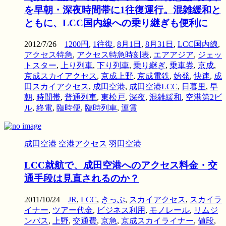
を早朝・深夜時間帯に1往復運行。混雑緩和と
ともに、LCC国内線への乗り継ぎも便利に
2012/7/26
1200円
,
1往復
,
8月1日
,
8月31日
,
LCC国内線
,
アクセス特急
,
アクセス特急時刻表
,
エアアジア
,
ジェッ
トスター
,
上り列車
,
下り列車
,
乗り継ぎ
,
乗車券
,
京成
,
京成スカイアクセス
,
京成上野
,
京成電鉄
,
始発
,
快速
,
成
田スカイアクセス
,
成田空港
,
成田空港LCC
,
日暮里
,
早
朝
,
時間帯
,
普通列車
,
東松戸
,
深夜
,
混雑緩和
,
空港第2ビ
ル
,
終電
,
臨時便
,
臨時列車
,
運賃
成田空港
空港アクセス
羽田空港
LCC就航で、成田空港へのアクセス料金・交
通手段は見直されるのか？
2011/10/24
JR
,
LCC
,
きっぷ
,
スカイアクセス
,
スカイラ
イナー
,
ツアー代金
,
ビジネス利用
,
モノレール
,
リムジ
ンバス
,
上野
,
交通費
,
京急
,
京成スカイライナー
,
値段
,