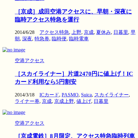
［京成］成田空港アクセスに、早朝・深夜に
臨時アクセス特急を運行
2014/6/28
アクセス特急
,
上野
,
京成
,
夏休み
,
日暮里
,
早
朝
,
深夜
,
特急券
,
臨時便
,
臨時電車
空港アクセス
［スカイライナー］片道2470円に値上げ！IC
カード利用なら5円割安
2014/3/18
ICカード
,
PASMO
,
Suica
,
スカイライナー
,
ライナー券
,
京成
,
京成上野
,
値上げ
,
日暮里
空港アクセス
［京成電鉄］8月限定、アクセス特急臨時列車