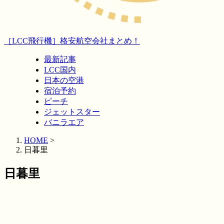
［LCC飛行機］格安航空会社まとめ！
最新記事
LCC国内
日本の空港
宿泊予約
ピーチ
ジェットスター
バニラエア
HOME
>
日暮里
日暮里