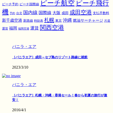
ピーチ航空
ピーチ飛行
ピーチ国際線
ピーチ予約
機
成田空港
国内線
国際線
大阪
成田
支払手数料
予約
台北
札幌
沖縄
新千歳空港
燃油サーチャージ
東京
新路線
時刻表
片道
関西空港
運賃
福岡
運賃
福岡空港
バニラ・エア
［バニラエア］成田～セブ島のリゾート路線に就航
2023/3/10
バニラ・エア
［バニラエア］札幌・沖縄・香港セール！春から初夏の旅行が激
安！
2016/4/1