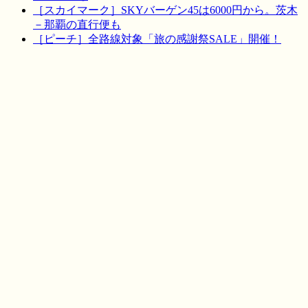
［スカイマーク］SKYバーゲン45は6000円から。茨木
－那覇の直行便も
［ピーチ］全路線対象「旅の感謝祭SALE」開催！