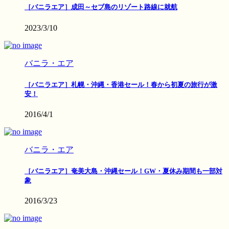
［バニラエア］成田～セブ島のリゾート路線に就航
2023/3/10
バニラ・エア
［バニラエア］札幌・沖縄・香港セール！春から初夏の旅行が激
安！
2016/4/1
バニラ・エア
［バニラエア］奄美大島・沖縄セール！GW・夏休み期間も一部対
象
2016/3/23