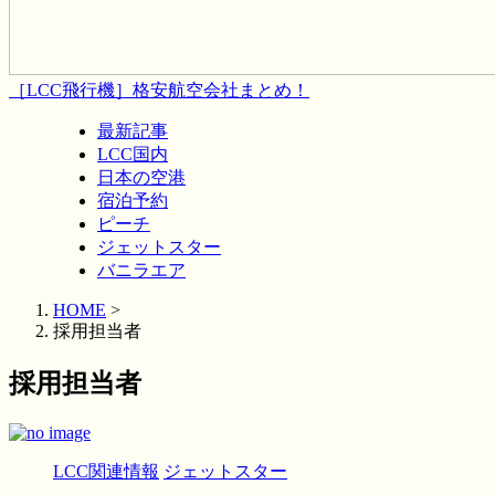
［LCC飛行機］格安航空会社まとめ！
最新記事
LCC国内
日本の空港
宿泊予約
ピーチ
ジェットスター
バニラエア
HOME
>
採用担当者
採用担当者
LCC関連情報
ジェットスター