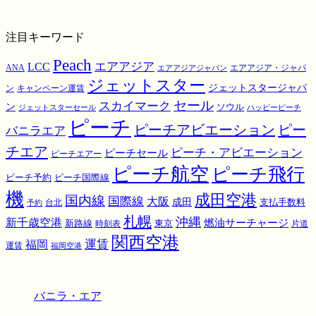
注目キーワード
Peach
エアアジア
LCC
ANA
エアアジア・ジャパ
エアアジアジャパン
ジェットスター
ジェットスタージャパ
ン
キャンペーン運賃
スカイマーク
セール
ン
ソウル
ジェットスターセール
ハッピーピーチ
ピーチ
ピーチアビエーション
ピー
バニラエア
チエア
ピーチ・アビエーション
ピーチセール
ピーチエアー
ピーチ航空
ピーチ飛行
ピーチ国際線
ピーチ予約
機
成田空港
国内線
国際線
大阪
成田
支払手数料
予約
台北
札幌
沖縄
新千歳空港
燃油サーチャージ
東京
新路線
時刻表
片道
関西空港
運賃
福岡
運賃
福岡空港
バニラ・エア