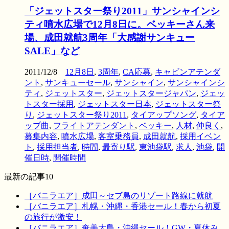
「ジェットスター祭り2011」サンシャインシ
ティ噴水広場で12月8日に。ベッキーさん来
場、成田就航3周年「大感謝サンキュー
SALE」など
2011/12/8
12月8日
,
3周年
,
CA応募
,
キャビンアテンダ
ント
,
サンキューセール
,
サンシャイン
,
サンシャインシ
ティ
,
ジェットスター
,
ジェットスタージャパン
,
ジェッ
トスター採用
,
ジェットスター日本
,
ジェットスター祭
り
,
ジェットスター祭り2011
,
タイアップソング
,
タイア
ップ曲
,
フライトアテンダント
,
ベッキー
,
人材
,
仲良く
,
募集内容
,
噴水広場
,
客室乗務員
,
成田就航
,
採用イベン
ト
,
採用担当者
,
時間
,
最寄り駅
,
東池袋駅
,
求人
,
池袋
,
開
催日時
,
開催時間
最新の記事10
［バニラエア］成田～セブ島のリゾート路線に就航
［バニラエア］札幌・沖縄・香港セール！春から初夏
の旅行が激安！
［バニラエア］奄美大島・沖縄セール！GW・夏休み