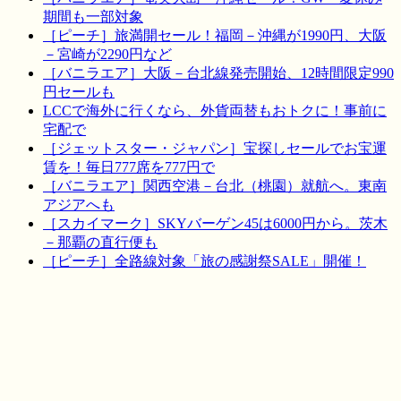
期間も一部対象
［ピーチ］旅満開セール！福岡－沖縄が1990円、大阪
－宮崎が2290円など
［バニラエア］大阪－台北線発売開始、12時間限定990
円セールも
LCCで海外に行くなら、外貨両替もおトクに！事前に
宅配で
［ジェットスター・ジャパン］宝探しセールでお宝運
賃を！毎日777席を777円で
［バニラエア］関西空港－台北（桃園）就航へ。東南
アジアへも
［スカイマーク］SKYバーゲン45は6000円から。茨木
－那覇の直行便も
［ピーチ］全路線対象「旅の感謝祭SALE」開催！