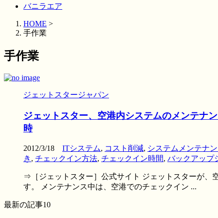
バニラエア
HOME
>
手作業
手作業
ジェットスタージャパン
ジェットスター、空港内システムのメンテナンスを
時
2012/3/18
ITシステム
,
コスト削減
,
システムメンテナン
き
,
チェックイン方法
,
チェックイン時間
,
バックアップ
⇒［ジェットスター］公式サイト ジェットスターが、空港
す。 メンテナンス中は、空港でのチェックイン ...
最新の記事10