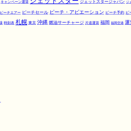
ジェットスター
ジェットスタージャパン
キャンペーン運賃
ジ
ピーチ・アビエーション
ピーチセール
ピ
ピーチエアー
ピーチ予約
札幌
沖縄
運
福岡
燃油サーチャージ
東京
線
時刻表
片道運賃
福岡空港
！