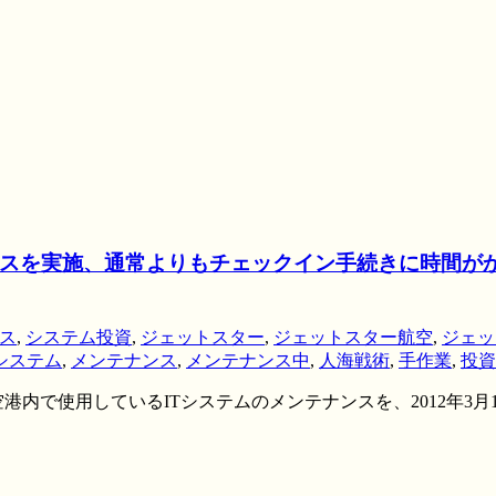
実施、通常よりもチェックイン手続きに時間がかかる可能
ス
,
システム投資
,
ジェットスター
,
ジェットスター航空
,
ジェッ
システム
,
メンテナンス
,
メンテナンス中
,
人海戦術
,
手作業
,
投資
内で使用しているITシステムのメンテナンスを、2012年3月1