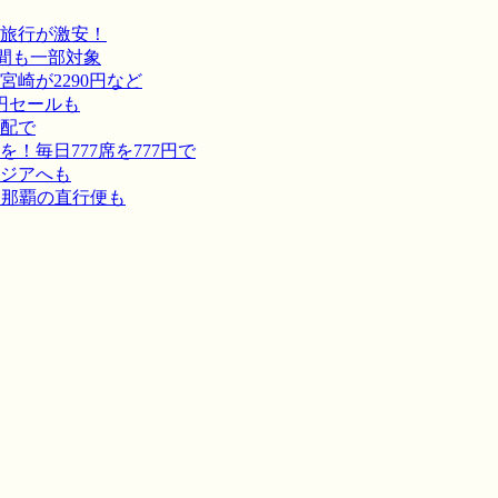
旅行が激安！
間も一部対象
崎が2290円など
円セールも
宅配で
毎日777席を777円で
ジアへも
－那覇の直行便も