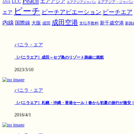
Peach
エアアジア
LCC
ANA
エアアジア・ジャパン
エアアジアジャパン
ピーチ
ピーチアビエーション
ピーチエア
エア
成田空港
内線
国際線
大阪
新千歳空港
成田
支払手数料
新路
バニラ・エア
［バニラエア］成田～セブ島のリゾート路線に就航
2023/3/10
バニラ・エア
［バニラエア］札幌・沖縄・香港セール！春から初夏の旅行が激安
2016/4/1