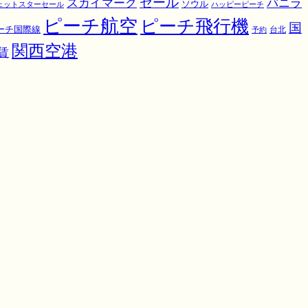
スカイマーク
セール
バニラ
ソウル
ェットスターセール
ハッピーピーチ
ピーチ航空
ピーチ飛行機
国
ーチ国際線
予約
台北
関西空港
賃