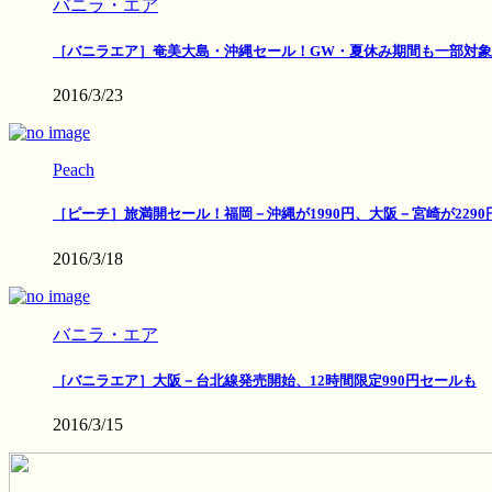
バニラ・エア
［バニラエア］奄美大島・沖縄セール！GW・夏休み期間も一部対象
2016/3/23
Peach
［ピーチ］旅満開セール！福岡－沖縄が1990円、大阪－宮崎が2290
2016/3/18
バニラ・エア
［バニラエア］大阪－台北線発売開始、12時間限定990円セールも
2016/3/15