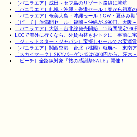
［バニラエア］成田～セブ島のリゾート路線に就航
［バニラエア］札幌・沖縄・香港セール！春から初夏の
［バニラエア］奄美大島・沖縄セール！GW・夏休み期
［ピーチ］旅満開セール！福岡－沖縄が1990円、大阪－宮
［バニラエア］大阪－台北線発売開始、12時間限定990
LCCで海外に行くなら、外貨両替もおトクに！事前に
［ジェットスター・ジャパン］宝探しセールでお宝運賃を！
［バニラエア］関西空港－台北（桃園）就航へ。東南ア
［スカイマーク］SKYバーゲン45は6000円から。茨木
［ピーチ］全路線対象「旅の感謝祭SALE」開催！