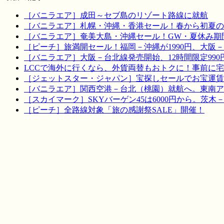
［バニラエア］成田～セブ島のリゾート路線に就航
［バニラエア］札幌・沖縄・香港セール！春から初夏の
［バニラエア］奄美大島・沖縄セール！GW・夏休み期
［ピーチ］旅満開セール！福岡－沖縄が1990円、大阪－宮
［バニラエア］大阪－台北線発売開始、12時間限定990
LCCで海外に行くなら、外貨両替もおトクに！事前に
［ジェットスター・ジャパン］宝探しセールでお宝運賃を！
［バニラエア］関西空港－台北（桃園）就航へ。東南ア
［スカイマーク］SKYバーゲン45は6000円から。茨木
［ピーチ］全路線対象「旅の感謝祭SALE」開催！