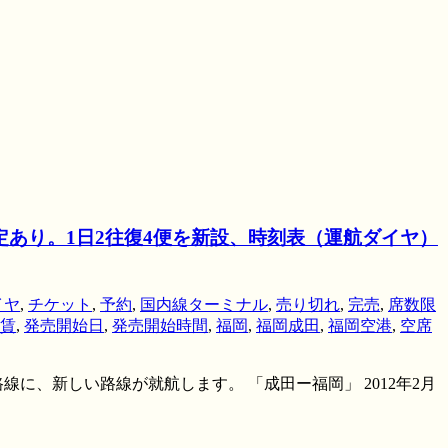
設定あり。1日2往復4便を新設、時刻表（運航ダイヤ）
イヤ
,
チケット
,
予約
,
国内線ターミナル
,
売り切れ
,
完売
,
席数限
賃
,
発売開始日
,
発売開始時間
,
福岡
,
福岡成田
,
福岡空港
,
空席
、新しい路線が就航します。 「成田ー福岡」 2012年2月