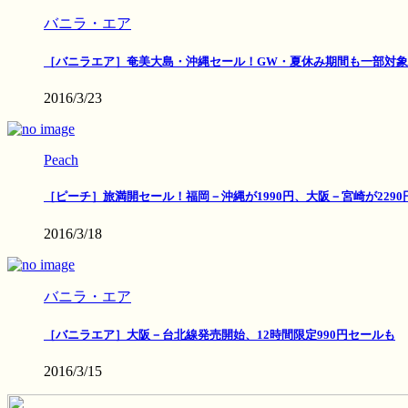
バニラ・エア
［バニラエア］奄美大島・沖縄セール！GW・夏休み期間も一部対象
2016/3/23
Peach
［ピーチ］旅満開セール！福岡－沖縄が1990円、大阪－宮崎が2290
2016/3/18
バニラ・エア
［バニラエア］大阪－台北線発売開始、12時間限定990円セールも
2016/3/15