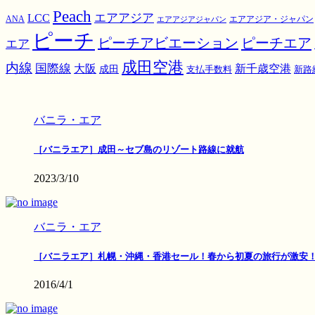
Peach
エアアジア
LCC
ANA
エアアジア・ジャパン
エアアジアジャパン
ピーチ
ピーチアビエーション
ピーチエア
エア
成田空港
内線
国際線
大阪
新千歳空港
成田
支払手数料
新路
バニラ・エア
［バニラエア］成田～セブ島のリゾート路線に就航
2023/3/10
バニラ・エア
［バニラエア］札幌・沖縄・香港セール！春から初夏の旅行が激安
2016/4/1