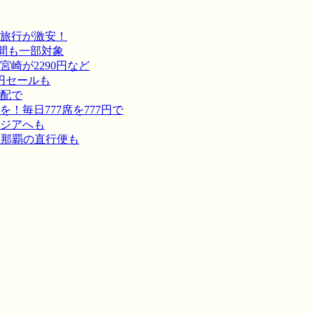
旅行が激安！
間も一部対象
崎が2290円など
円セールも
宅配で
毎日777席を777円で
ジアへも
－那覇の直行便も