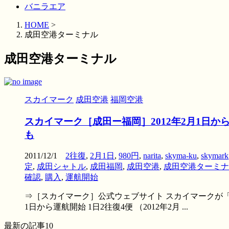
バニラエア
HOME
>
成田空港ターミナル
成田空港ターミナル
スカイマーク
成田空港
福岡空港
スカイマーク［成田ー福岡］2012年2月1日か
も
2011/12/1
2往復
,
2月1日
,
980円
,
narita
,
skyma-ku
,
skymark
定
,
成田シャトル
,
成田福岡
,
成田空港
,
成田空港ターミナ
確認
,
購入
,
運航開始
⇒［スカイマーク］公式ウェブサイト スカイマークが「
1日から運航開始 1日2往復4便 （2012年2月 ...
最新の記事10