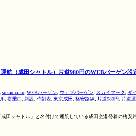
ら運航（成田シャトル）片道980円のWEBバーゲン
,
sukaima-ku
,
WEBバーゲン
,
ウェブバーゲン
,
スカイマーク
,
ダ
ル
,
搭乗口
,
新設
,
時刻表
,
東京成田
,
格安路線
,
片道980円
,
片道運
成田シャトル」と名付けて運航している成田空港発着の格安路線に