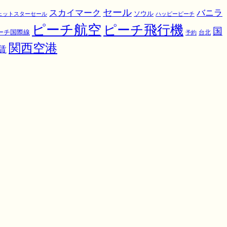
スカイマーク
セール
バニラ
ソウル
ェットスターセール
ハッピーピーチ
ピーチ航空
ピーチ飛行機
国
ーチ国際線
予約
台北
関西空港
賃