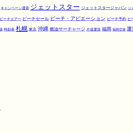
ジェットスター
ジェットスタージャパン
キャンペーン運賃
ジ
ピーチ・アビエーション
ピーチセール
ピ
ピーチエアー
ピーチ予約
札幌
沖縄
運
福岡
燃油サーチャージ
東京
線
時刻表
片道運賃
福岡空港
！