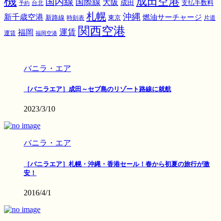
機
成田空港
国内線
国際線
大阪
成田
支払手数料
予約
台北
札幌
沖縄
新千歳空港
燃油サーチャージ
東京
新路線
時刻表
片道
関西空港
運賃
福岡
運賃
福岡空港
バニラ・エア
［バニラエア］成田～セブ島のリゾート路線に就航
2023/3/10
バニラ・エア
［バニラエア］札幌・沖縄・香港セール！春から初夏の旅行が激
安！
2016/4/1