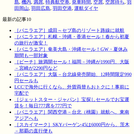
島
,
機内
,
満席
,
特典航空券
,
発車時間
,
空席
,
空席待ち
,
羽
田岡山
,
羽田広島
,
羽田空港
,
運航ダイヤ
最新の記事10
［バニラエア］成田～セブ島のリゾート路線に就航
［バニラエア］札幌・沖縄・香港セール！春から初夏
の旅行が激安！
［バニラエア］奄美大島・沖縄セール！GW・夏休み
期間も一部対象
［ピーチ］旅満開セール！福岡－沖縄が1990円、大阪
－宮崎が2290円など
［バニラエア］大阪－台北線発売開始、12時間限定990
円セールも
LCCで海外に行くなら、外貨両替もおトクに！事前に
宅配で
［ジェットスター・ジャパン］宝探しセールでお宝運
賃を！毎日777席を777円で
［バニラエア］関西空港－台北（桃園）就航へ。東南
アジアへも
［スカイマーク］SKYバーゲン45は6000円から。茨木
－那覇の直行便も