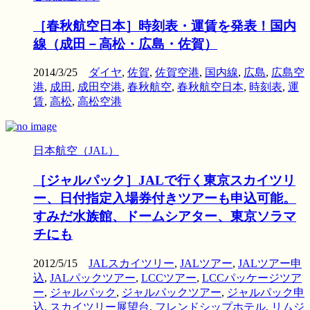
［春秋航空日本］時刻表・運賃を発表！国内
線（成田－高松・広島・佐賀）
2014/3/25
ダイヤ
,
佐賀
,
佐賀空港
,
国内線
,
広島
,
広島空
港
,
成田
,
成田空港
,
春秋航空
,
春秋航空日本
,
時刻表
,
運
賃
,
高松
,
高松空港
日本航空（JAL）
［ジャルパック］JALで行く東京スカイツリ
ー、日付指定入場券付きツアーも申込可能。
すみだ水族館、ドームシアター、東京ソラマ
チにも
2012/5/15
JALスカイツリー
,
JALツアー
,
JALツアー申
込
,
JALパックツアー
,
LCCツアー
,
LCCパッケージツア
ー
,
ジャルパック
,
ジャルパックツアー
,
ジャルパック申
込
,
スカイツリー展望台
,
フレンドシップホテル
,
リムジ