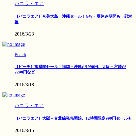
バニラ・エア
［バニラエア］奄美大島・沖縄セール！GW・夏休み期間も一部対
象
2016/3/23
Peach
［ピーチ］旅満開セール！福岡－沖縄が1990円、大阪－宮崎が
2290円など
2016/3/18
バニラ・エア
［バニラエア］大阪－台北線発売開始、12時間限定990円セールも
2016/3/15