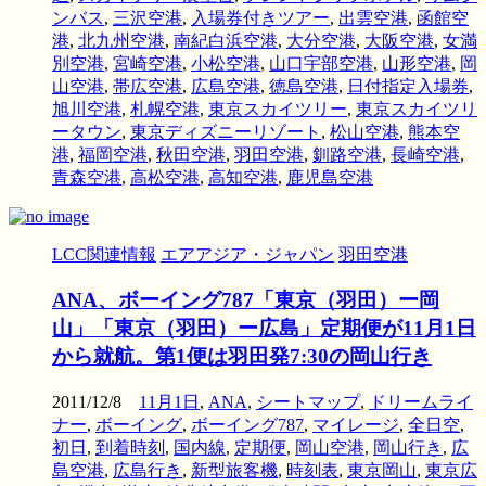
ンバス
,
三沢空港
,
入場券付きツアー
,
出雲空港
,
函館空
港
,
北九州空港
,
南紀白浜空港
,
大分空港
,
大阪空港
,
女満
別空港
,
宮崎空港
,
小松空港
,
山口宇部空港
,
山形空港
,
岡
山空港
,
帯広空港
,
広島空港
,
徳島空港
,
日付指定入場券
,
旭川空港
,
札幌空港
,
東京スカイツリー
,
東京スカイツリ
ータウン
,
東京ディズニーリゾート
,
松山空港
,
熊本空
港
,
福岡空港
,
秋田空港
,
羽田空港
,
釧路空港
,
長崎空港
,
青森空港
,
高松空港
,
高知空港
,
鹿児島空港
LCC関連情報
エアアジア・ジャパン
羽田空港
ANA、ボーイング787「東京（羽田）ー岡
山」「東京（羽田）ー広島」定期便が11月1日
から就航。第1便は羽田発7:30の岡山行き
2011/12/8
11月1日
,
ANA
,
シートマップ
,
ドリームライ
ナー
,
ボーイング
,
ボーイング787
,
マイレージ
,
全日空
,
初日
,
到着時刻
,
国内線
,
定期便
,
岡山空港
,
岡山行き
,
広
島空港
,
広島行き
,
新型旅客機
,
時刻表
,
東京岡山
,
東京広