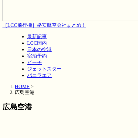
［LCC飛行機］格安航空会社まとめ！
最新記事
LCC国内
日本の空港
宿泊予約
ピーチ
ジェットスター
バニラエア
HOME
>
広島空港
広島空港