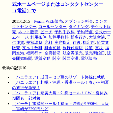
式ホームページまたはコンタクトセンター
（電話）で
2011/12/15
Peach
,
WEB販売
,
オプション料金
,
コンタ
クトセンター
,
コールセンター
,
タイミング
,
チケット販
売
,
ネット販売
,
ピーチ
,
予約手数料
,
予約時点
,
公式ホー
ムページ
,
利用条件
,
加算手数料
,
博多行き
,
大阪空港
,
子
供運賃
,
差額調整
,
席料
,
座席指定
,
往復
,
指定席
,
搭乗券
販売
,
支払手数料
,
料金変動
,
旅行代理店
,
片道
,
直販
,
福
岡空港
,
福岡行き
,
空席状況
,
航空券販売
,
販売開始日
,
販
売開始時間
,
運賃変動
,
関空
,
関西空港
,
電話販売
最新の記事10
［バニラエア］成田～セブ島のリゾート路線に就航
［バニラエア］札幌・沖縄・香港セール！春から初夏
の旅行が激安！
［バニラエア］奄美大島・沖縄セール！GW・夏休み
期間も一部対象
［ピーチ］旅満開セール！福岡－沖縄が1990円、大阪
－宮崎が2290円など