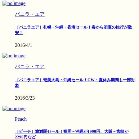
バニラ・エア
［バニラエア］札幌・沖縄・香港セール！春から初夏の旅行が激
安！
2016/4/1
バニラ・エア
［バニラエア］奄美大島・沖縄セール！GW・夏休み期間も一部対
象
2016/3/23
Peach
［ピーチ］旅満開セール！福岡－沖縄が1990円、大阪－宮崎が
2290円など