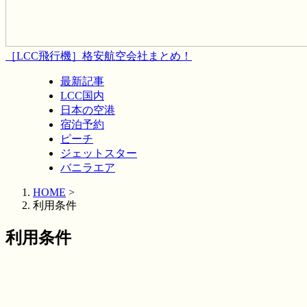
［LCC飛行機］格安航空会社まとめ！
最新記事
LCC国内
日本の空港
宿泊予約
ピーチ
ジェットスター
バニラエア
HOME
>
利用条件
利用条件