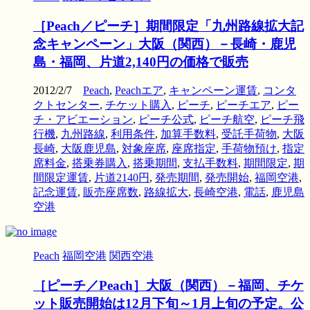
［Peach／ピーチ］期間限定「九州路線拡大記
念キャンペーン」大阪（関西）－長崎・鹿児
島・福岡、片道2,140円の価格で販売
2012/2/7
Peach
,
Peachエア
,
キャンペーン運賃
,
コンタ
クトセンター
,
チケット購入
,
ピーチ
,
ピーチエア
,
ピー
チ・アビエーション
,
ピーチ公式
,
ピーチ航空
,
ピーチ飛
行機
,
九州路線
,
利用条件
,
加算手数料
,
受託手荷物
,
大阪
長崎
,
大阪鹿児島
,
対象座席
,
座席指定
,
手荷物預け
,
指定
席料金
,
搭乗券購入
,
搭乗期間
,
支払手数料
,
期間限定
,
期
間限定運賃
,
片道2140円
,
発売期間
,
発売開始
,
福岡空港
,
記念運賃
,
販売座席数
,
路線拡大
,
長崎空港
,
電話
,
鹿児島
空港
Peach
福岡空港
関西空港
［ピーチ／Peach］大阪（関西）－福岡、チケ
ット販売開始は12月下旬～1月上旬の予定。公