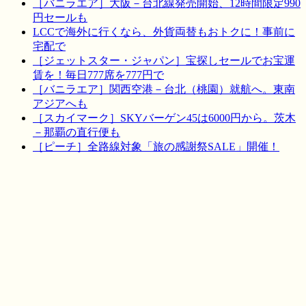
［バニラエア］大阪－台北線発売開始、12時間限定990
円セールも
LCCで海外に行くなら、外貨両替もおトクに！事前に
宅配で
［ジェットスター・ジャパン］宝探しセールでお宝運
賃を！毎日777席を777円で
［バニラエア］関西空港－台北（桃園）就航へ。東南
アジアへも
［スカイマーク］SKYバーゲン45は6000円から。茨木
－那覇の直行便も
［ピーチ］全路線対象「旅の感謝祭SALE」開催！