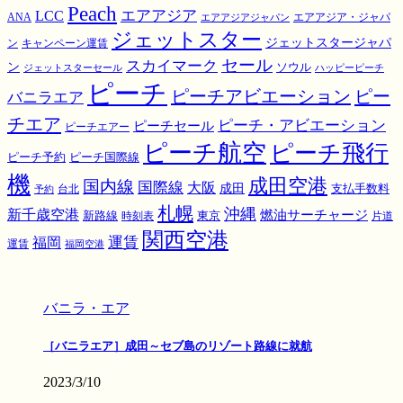
Peach
エアアジア
LCC
ANA
エアアジア・ジャパ
エアアジアジャパン
ジェットスター
ジェットスタージャパ
ン
キャンペーン運賃
スカイマーク
セール
ン
ソウル
ジェットスターセール
ハッピーピーチ
ピーチ
ピーチアビエーション
ピー
バニラエア
チエア
ピーチ・アビエーション
ピーチセール
ピーチエアー
ピーチ航空
ピーチ飛行
ピーチ国際線
ピーチ予約
機
成田空港
国内線
国際線
大阪
成田
支払手数料
予約
台北
札幌
沖縄
新千歳空港
燃油サーチャージ
東京
新路線
時刻表
片道
関西空港
運賃
福岡
運賃
福岡空港
バニラ・エア
［バニラエア］成田～セブ島のリゾート路線に就航
2023/3/10