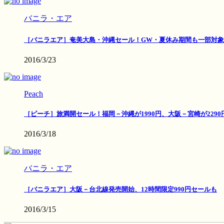
バニラ・エア
［バニラエア］奄美大島・沖縄セール！GW・夏休み期間も一部対象
2016/3/23
Peach
［ピーチ］旅満開セール！福岡－沖縄が1990円、大阪－宮崎が2290
2016/3/18
バニラ・エア
［バニラエア］大阪－台北線発売開始、12時間限定990円セールも
2016/3/15