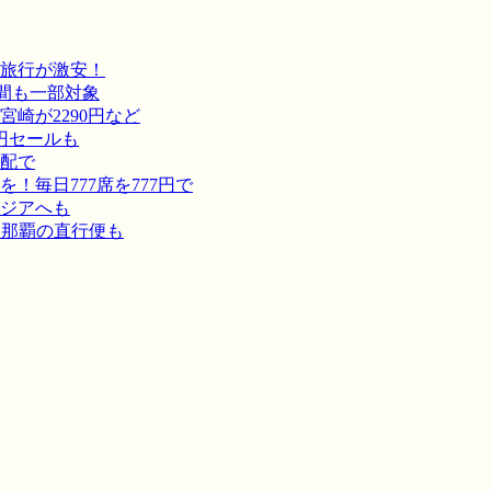
旅行が激安！
間も一部対象
崎が2290円など
円セールも
宅配で
毎日777席を777円で
ジアへも
－那覇の直行便も