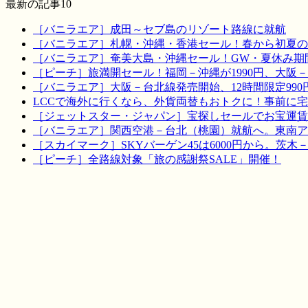
最新の記事10
［バニラエア］成田～セブ島のリゾート路線に就航
［バニラエア］札幌・沖縄・香港セール！春から初夏の
［バニラエア］奄美大島・沖縄セール！GW・夏休み期
［ピーチ］旅満開セール！福岡－沖縄が1990円、大阪－宮
［バニラエア］大阪－台北線発売開始、12時間限定990
LCCで海外に行くなら、外貨両替もおトクに！事前に
［ジェットスター・ジャパン］宝探しセールでお宝運賃を！
［バニラエア］関西空港－台北（桃園）就航へ。東南ア
［スカイマーク］SKYバーゲン45は6000円から。茨木
［ピーチ］全路線対象「旅の感謝祭SALE」開催！