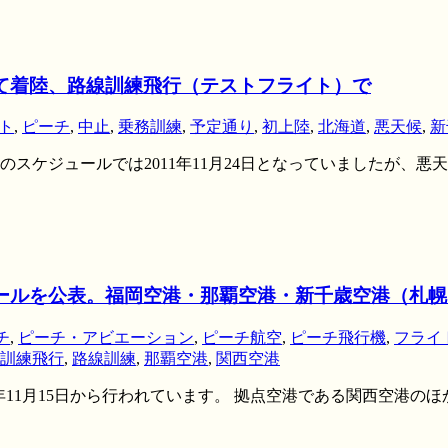
めて着陸、路線訓練飛行（テストフライト）で
ト
,
ピーチ
,
中止
,
乗務訓練
,
予定通り
,
初上陸
,
北海道
,
悪天候
,
新
ケジュールでは2011年11月24日となっていましたが、悪天候
ジュールを公表。福岡空港・那覇空港・新千歳空港（札
チ
,
ピーチ・アビエーション
,
ピーチ航空
,
ピーチ飛行機
,
フライ
訓練飛行
,
路線訓練
,
那覇空港
,
関西空港
1年11月15日から行われています。 拠点空港である関西空港の