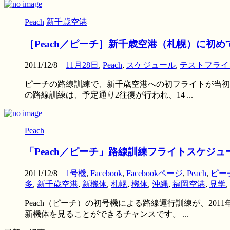
Peach
新千歳空港
［Peach／ピーチ］新千歳空港（札幌）に初
2011/12/8
11月28日
,
Peach
,
スケジュール
,
テストフライ
ピーチの路線訓練で、新千歳空港への初フライトが当初のス
の路線訓練は、予定通り2往復が行われ、14 ...
Peach
「Peach／ピーチ」路線訓練フライトスケ
2011/12/8
1号機
,
Facebook
,
Facebookページ
,
Peach
,
ピー
多
,
新千歳空港
,
新機体
,
札幌
,
機体
,
沖縄
,
福岡空港
,
見学
,
Peach（ピーチ）の初号機による路線運行訓練が、201
新機体を見ることができるチャンスです。 ...