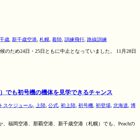
千歳
,
新千歳空港
,
札幌
,
着陸
,
訓練飛行
,
路線訓練
のため24日・25日ともに中止となっていました。 11月28日
幌）でも初号機の機体を見学できるチャンス
トスケジュール
,
上陸
,
公式
,
初上陸
,
初号機
,
初登場
,
北海道
,
博
ほか、福岡空港、那覇空港、新千歳空港（札幌）でも、Peachの