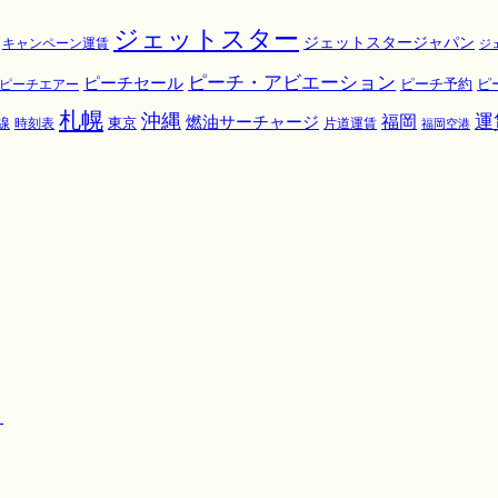
ジェットスター
ジェットスタージャパン
キャンペーン運賃
ジ
ピーチ・アビエーション
ピーチセール
ピ
ピーチエアー
ピーチ予約
札幌
沖縄
運
福岡
燃油サーチャージ
東京
線
時刻表
片道運賃
福岡空港
！