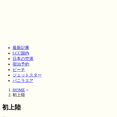
最新記事
LCC国内
日本の空港
宿泊予約
ピーチ
ジェットスター
バニラエア
HOME
>
初上陸
初上陸