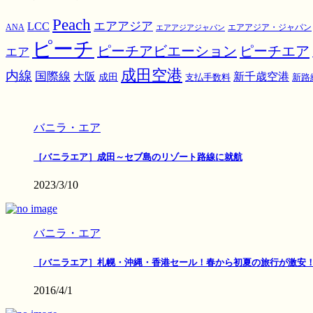
Peach
エアアジア
LCC
ANA
エアアジア・ジャパン
エアアジアジャパン
ピーチ
ピーチアビエーション
ピーチエア
エア
成田空港
内線
国際線
大阪
新千歳空港
成田
支払手数料
新路
バニラ・エア
［バニラエア］成田～セブ島のリゾート路線に就航
2023/3/10
バニラ・エア
［バニラエア］札幌・沖縄・香港セール！春から初夏の旅行が激安
2016/4/1