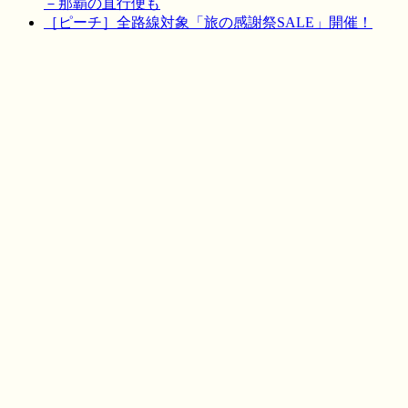
－那覇の直行便も
［ピーチ］全路線対象「旅の感謝祭SALE」開催！