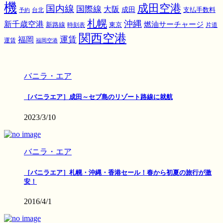
機
成田空港
国内線
国際線
大阪
成田
支払手数料
予約
台北
札幌
沖縄
新千歳空港
燃油サーチャージ
東京
新路線
時刻表
片道
関西空港
運賃
福岡
運賃
福岡空港
バニラ・エア
［バニラエア］成田～セブ島のリゾート路線に就航
2023/3/10
バニラ・エア
［バニラエア］札幌・沖縄・香港セール！春から初夏の旅行が激
安！
2016/4/1