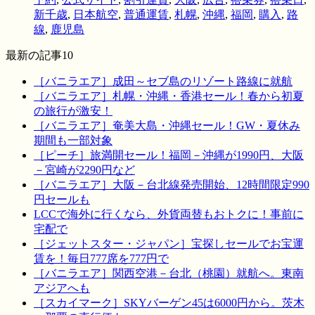
新千歳
,
日本航空
,
普通運賃
,
札幌
,
沖縄
,
福岡
,
購入
,
路
線
,
鹿児島
最新の記事10
［バニラエア］成田～セブ島のリゾート路線に就航
［バニラエア］札幌・沖縄・香港セール！春から初夏
の旅行が激安！
［バニラエア］奄美大島・沖縄セール！GW・夏休み
期間も一部対象
［ピーチ］旅満開セール！福岡－沖縄が1990円、大阪
－宮崎が2290円など
［バニラエア］大阪－台北線発売開始、12時間限定990
円セールも
LCCで海外に行くなら、外貨両替もおトクに！事前に
宅配で
［ジェットスター・ジャパン］宝探しセールでお宝運
賃を！毎日777席を777円で
［バニラエア］関西空港－台北（桃園）就航へ。東南
アジアへも
［スカイマーク］SKYバーゲン45は6000円から。茨木