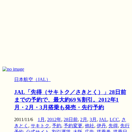
日本航空（JAL）
JAL「先得（サキトク／さきとく）」28日前
までの予約で、最大約69％割引。2012年1
月・2月・3月搭乗も発売・先行予約
2011/11/6
1月
,
2012年
,
28日前
,
2月
,
3月
,
JAL
,
LCC
,
さ
きとく
,
サキトク
,
予約
,
予約変更
,
他社
,
伊丹
,
先得
,
先行
予約
,
公式サイト
,
割引運賃
,
大阪
,
広告
,
搭乗券
,
搭乗日
,