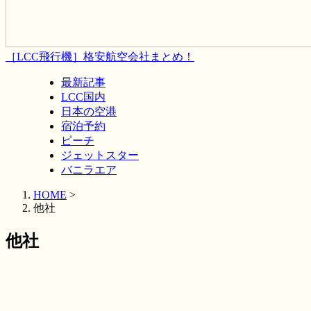
［LCC飛行機］格安航空会社まとめ！
最新記事
LCC国内
日本の空港
宿泊予約
ピーチ
ジェットスター
バニラエア
HOME
>
他社
他社