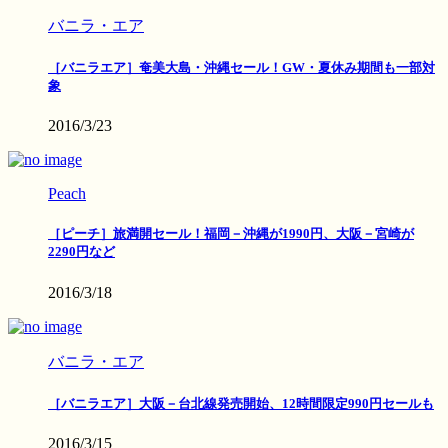
バニラ・エア
［バニラエア］奄美大島・沖縄セール！GW・夏休み期間も一部対
象
2016/3/23
Peach
［ピーチ］旅満開セール！福岡－沖縄が1990円、大阪－宮崎が
2290円など
2016/3/18
バニラ・エア
［バニラエア］大阪－台北線発売開始、12時間限定990円セールも
2016/3/15