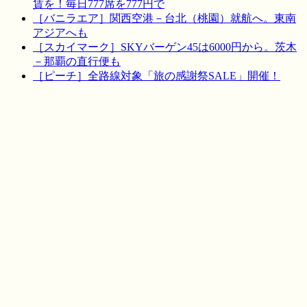
賃を！毎日777席を777円で
［バニラエア］関西空港－台北（桃園）就航へ。東南
アジアへも
［スカイマーク］SKYバーゲン45は6000円から。茨木
－那覇の直行便も
［ピーチ］全路線対象「旅の感謝祭SALE」開催！