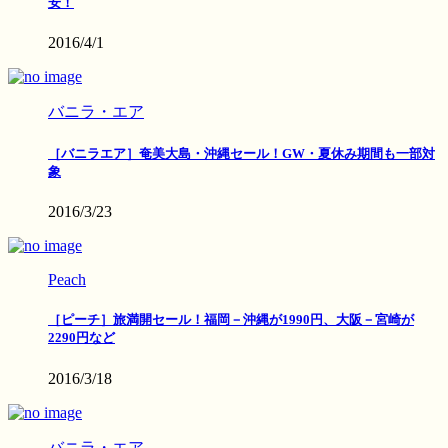
安！
2016/4/1
バニラ・エア
［バニラエア］奄美大島・沖縄セール！GW・夏休み期間も一部対
象
2016/3/23
Peach
［ピーチ］旅満開セール！福岡－沖縄が1990円、大阪－宮崎が
2290円など
2016/3/18
バニラ・エア