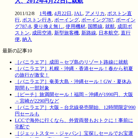
入、2012年4月22日に就航
2011/12/8
1号機
,
4月22日
,
JAL
,
アメリカ
,
ボストン直
行
,
ボストン行き
,
ボーイング
,
ボーイング787
,
ボーイン
グ787-8
,
乗り換え無し
,
使用機材
,
国際線
,
就航
,
成田ボ
ストン
,
成田空港
,
新型旅客機
,
新路線
,
日本航空
,
直行
便
,
納入
最新の記事10
［バニラエア］成田～セブ島のリゾート路線に就航
［バニラエア］札幌・沖縄・香港セール！春から初夏
の旅行が激安！
［バニラエア］奄美大島・沖縄セール！GW・夏休み
期間も一部対象
［ピーチ］旅満開セール！福岡－沖縄が1990円、大阪
－宮崎が2290円など
［バニラエア］大阪－台北線発売開始、12時間限定990
円セールも
LCCで海外に行くなら、外貨両替もおトクに！事前に
宅配で
［ジェットスター・ジャパン］宝探しセールでお宝運