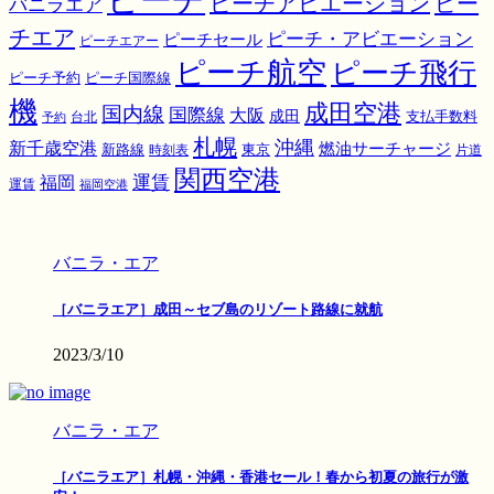
ピーチ
ピーチアビエーション
ピー
バニラエア
チエア
ピーチ・アビエーション
ピーチセール
ピーチエアー
ピーチ航空
ピーチ飛行
ピーチ国際線
ピーチ予約
機
成田空港
国内線
国際線
大阪
成田
支払手数料
予約
台北
札幌
沖縄
新千歳空港
燃油サーチャージ
東京
新路線
時刻表
片道
関西空港
運賃
福岡
運賃
福岡空港
バニラ・エア
［バニラエア］成田～セブ島のリゾート路線に就航
2023/3/10
バニラ・エア
［バニラエア］札幌・沖縄・香港セール！春から初夏の旅行が激