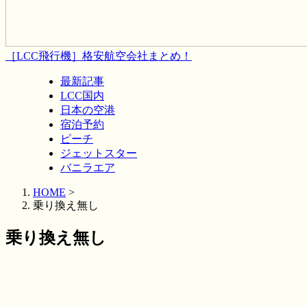
［LCC飛行機］格安航空会社まとめ！
最新記事
LCC国内
日本の空港
宿泊予約
ピーチ
ジェットスター
バニラエア
HOME
>
乗り換え無し
乗り換え無し