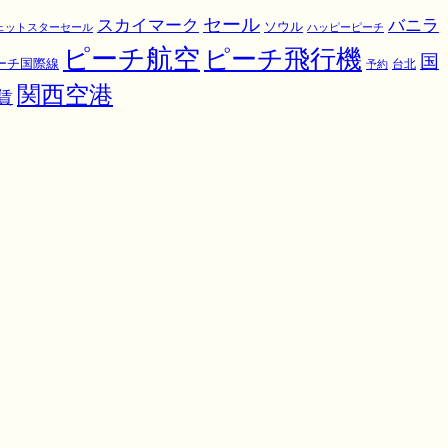
スカイマーク
セール
バニラ
ソウル
ェットスターセール
ハッピーピーチ
ピーチ航空
ピーチ飛行機
国
ーチ国際線
予約
台北
関西空港
賃