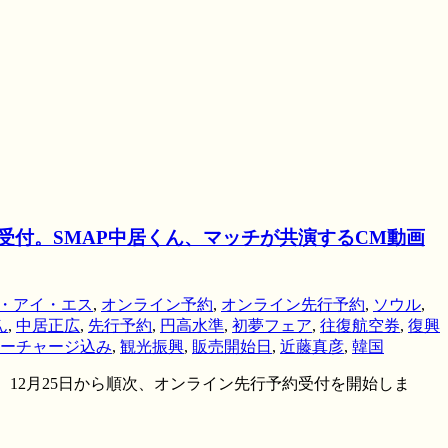
約受付。SMAP中居くん、マッチが共演するCM動画
・アイ・エス
,
オンライン予約
,
オンライン先行予約
,
ソウル
,
ん
,
中居正広
,
先行予約
,
円高水準
,
初夢フェア
,
往復航空券
,
復興
ーチャージ込み
,
観光振興
,
販売開始日
,
近藤真彦
,
韓国
が、12月25日から順次、オンライン先行予約受付を開始しま