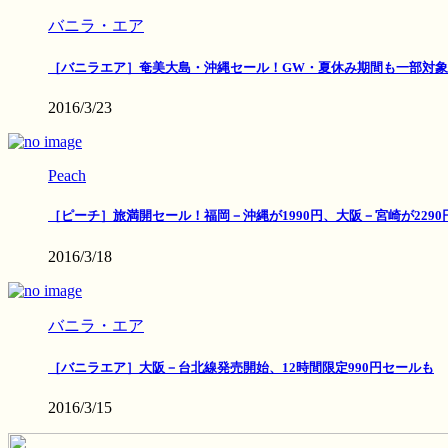
バニラ・エア
［バニラエア］奄美大島・沖縄セール！GW・夏休み期間も一部対象
2016/3/23
Peach
［ピーチ］旅満開セール！福岡－沖縄が1990円、大阪－宮崎が2290
2016/3/18
バニラ・エア
［バニラエア］大阪－台北線発売開始、12時間限定990円セールも
2016/3/15