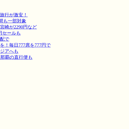
旅行が激安！
間も一部対象
崎が2290円など
円セールも
宅配で
毎日777席を777円で
ジアへも
－那覇の直行便も