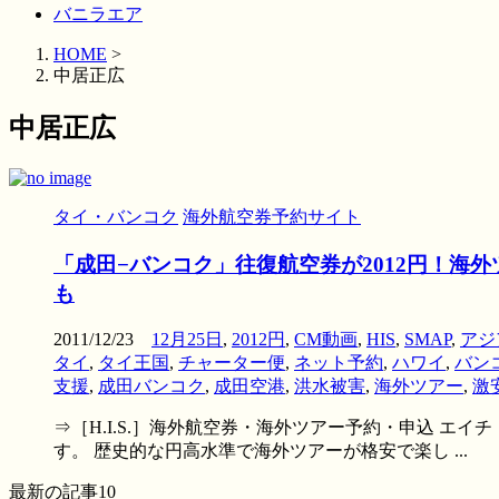
バニラエア
HOME
>
中居正広
中居正広
タイ・バンコク
海外航空券予約サイト
「成田−バンコク」往復航空券が2012円！海
も
2011/12/23
12月25日
,
2012円
,
CM動画
,
HIS
,
SMAP
,
アジ
タイ
,
タイ王国
,
チャーター便
,
ネット予約
,
ハワイ
,
バン
支援
,
成田バンコク
,
成田空港
,
洪水被害
,
海外ツアー
,
激
⇒［H.I.S.］海外航空券・海外ツアー予約・申込 エ
す。 歴史的な円高水準で海外ツアーが格安で楽し ...
最新の記事10