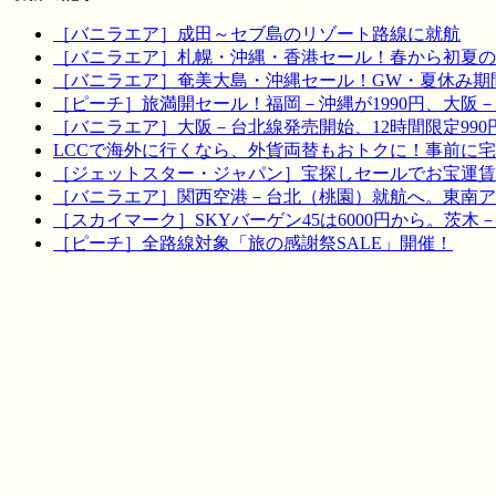
［バニラエア］成田～セブ島のリゾート路線に就航
［バニラエア］札幌・沖縄・香港セール！春から初夏の
［バニラエア］奄美大島・沖縄セール！GW・夏休み期
［ピーチ］旅満開セール！福岡－沖縄が1990円、大阪－宮
［バニラエア］大阪－台北線発売開始、12時間限定990
LCCで海外に行くなら、外貨両替もおトクに！事前に
［ジェットスター・ジャパン］宝探しセールでお宝運賃を！
［バニラエア］関西空港－台北（桃園）就航へ。東南ア
［スカイマーク］SKYバーゲン45は6000円から。茨木
［ピーチ］全路線対象「旅の感謝祭SALE」開催！