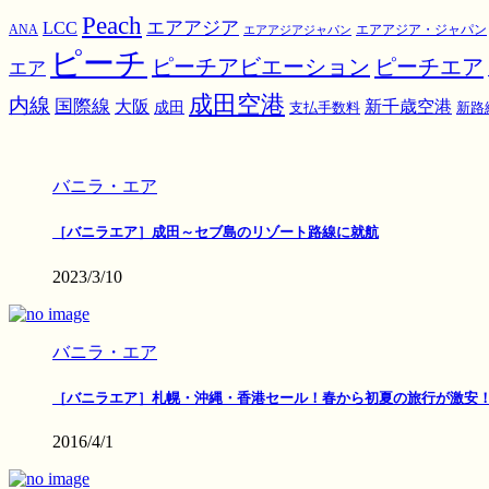
Peach
エアアジア
LCC
ANA
エアアジア・ジャパン
エアアジアジャパン
ピーチ
ピーチアビエーション
ピーチエア
エア
成田空港
内線
国際線
大阪
新千歳空港
成田
支払手数料
新路
バニラ・エア
［バニラエア］成田～セブ島のリゾート路線に就航
2023/3/10
バニラ・エア
［バニラエア］札幌・沖縄・香港セール！春から初夏の旅行が激安
2016/4/1