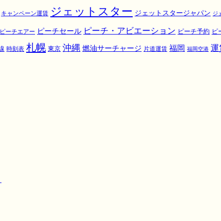
ジェットスター
ジェットスタージャパン
キャンペーン運賃
ジ
ピーチ・アビエーション
ピーチセール
ピ
ピーチエアー
ピーチ予約
札幌
沖縄
運
福岡
燃油サーチャージ
東京
線
時刻表
片道運賃
福岡空港
！