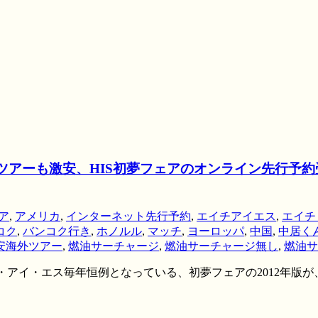
外ツアーも激安、HIS初夢フェアのオンライン先行予
ア
,
アメリカ
,
インターネット先行予約
,
エイチアイエス
,
エイチ
コク
,
バンコク行き
,
ホノルル
,
マッチ
,
ヨーロッパ
,
中国
,
中居く
安海外ツアー
,
燃油サーチャージ
,
燃油サーチャージ無し
,
燃油サ
イチ・アイ・エス毎年恒例となっている、初夢フェアの2012年版