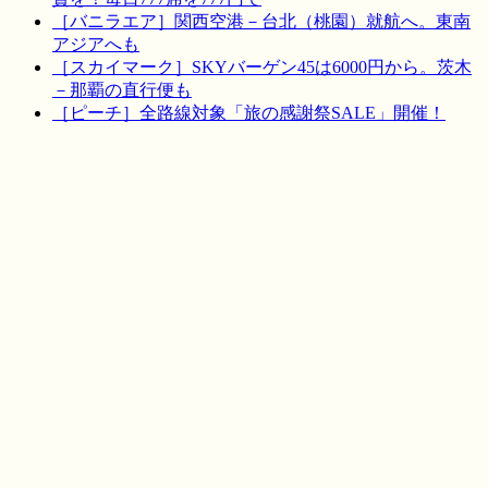
［バニラエア］関西空港－台北（桃園）就航へ。東南
アジアへも
［スカイマーク］SKYバーゲン45は6000円から。茨木
－那覇の直行便も
［ピーチ］全路線対象「旅の感謝祭SALE」開催！