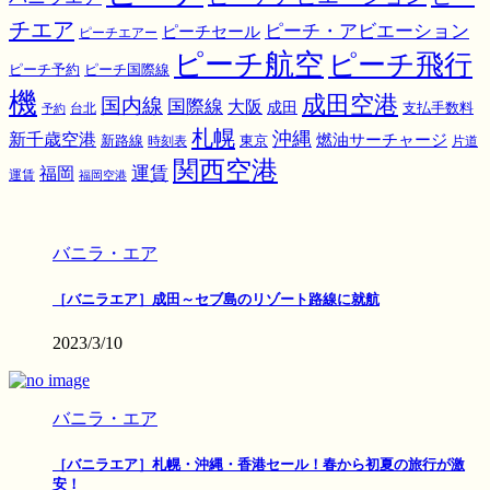
チエア
ピーチ・アビエーション
ピーチセール
ピーチエアー
ピーチ航空
ピーチ飛行
ピーチ国際線
ピーチ予約
機
成田空港
国内線
国際線
大阪
成田
支払手数料
予約
台北
札幌
沖縄
新千歳空港
燃油サーチャージ
東京
新路線
時刻表
片道
関西空港
運賃
福岡
運賃
福岡空港
バニラ・エア
［バニラエア］成田～セブ島のリゾート路線に就航
2023/3/10
バニラ・エア
［バニラエア］札幌・沖縄・香港セール！春から初夏の旅行が激
安！