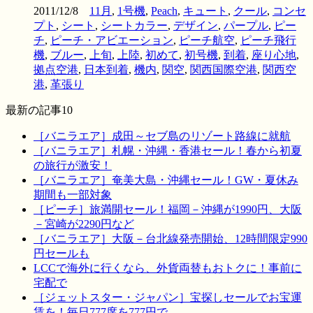
2011/12/8
11月
,
1号機
,
Peach
,
キュート
,
クール
,
コンセ
プト
,
シート
,
シートカラー
,
デザイン
,
パープル
,
ピー
チ
,
ピーチ・アビエーション
,
ピーチ航空
,
ピーチ飛行
機
,
ブルー
,
上旬
,
上陸
,
初めて
,
初号機
,
到着
,
座り心地
,
拠点空港
,
日本到着
,
機内
,
関空
,
関西国際空港
,
関西空
港
,
革張り
最新の記事10
［バニラエア］成田～セブ島のリゾート路線に就航
［バニラエア］札幌・沖縄・香港セール！春から初夏
の旅行が激安！
［バニラエア］奄美大島・沖縄セール！GW・夏休み
期間も一部対象
［ピーチ］旅満開セール！福岡－沖縄が1990円、大阪
－宮崎が2290円など
［バニラエア］大阪－台北線発売開始、12時間限定990
円セールも
LCCで海外に行くなら、外貨両替もおトクに！事前に
宅配で
［ジェットスター・ジャパン］宝探しセールでお宝運
賃を！毎日777席を777円で