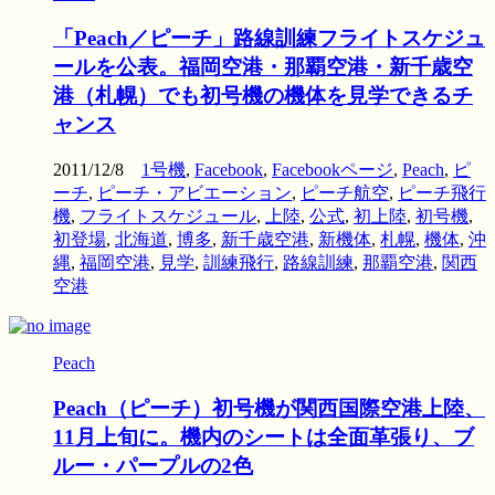
「Peach／ピーチ」路線訓練フライトスケジュ
ールを公表。福岡空港・那覇空港・新千歳空
港（札幌）でも初号機の機体を見学できるチ
ャンス
2011/12/8
1号機
,
Facebook
,
Facebookページ
,
Peach
,
ピ
ーチ
,
ピーチ・アビエーション
,
ピーチ航空
,
ピーチ飛行
機
,
フライトスケジュール
,
上陸
,
公式
,
初上陸
,
初号機
,
初登場
,
北海道
,
博多
,
新千歳空港
,
新機体
,
札幌
,
機体
,
沖
縄
,
福岡空港
,
見学
,
訓練飛行
,
路線訓練
,
那覇空港
,
関西
空港
Peach
Peach（ピーチ）初号機が関西国際空港上陸、
11月上旬に。機内のシートは全面革張り、ブ
ルー・パープルの2色