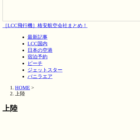
［LCC飛行機］格安航空会社まとめ！
最新記事
LCC国内
日本の空港
宿泊予約
ピーチ
ジェットスター
バニラエア
HOME
>
上陸
上陸