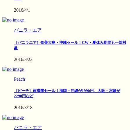
2016/4/1
バニラ・エア
［バニラエア］奄美大島・沖縄セール！GW・夏休み期間も一部対
象
2016/3/23
Peach
［ピーチ］旅満開セール！福岡－沖縄が1990円、大阪－宮崎が
2290円など
2016/3/18
バニラ・エア