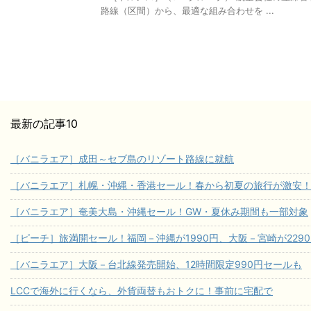
路線（区間）から、最適な組み合わせを ...
最新の記事10
［バニラエア］成田～セブ島のリゾート路線に就航
［バニラエア］札幌・沖縄・香港セール！春から初夏の旅行が激安
［バニラエア］奄美大島・沖縄セール！GW・夏休み期間も一部対象
［ピーチ］旅満開セール！福岡－沖縄が1990円、大阪－宮崎が229
［バニラエア］大阪－台北線発売開始、12時間限定990円セールも
LCCで海外に行くなら、外貨両替もおトクに！事前に宅配で