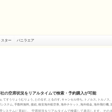
トスター
バニラエア
会社の空席状況をリアルタイムで検索・予約購入が可能
u
,
てすうりょうむりょう
,
とのるす
,
とるのす
,
キャンセル待ち
,
トノルス
,
トルノス
,
理システム
,
手数料無料
,
接続
,
格安海外航空券
,
海外チケット
,
海外税金
,
海外飛行機
,
管理システムに直結し、空席状況をリアルタイムで検索して表示します。その