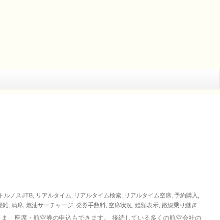
トルノスJTB
,
リアルタイム
,
リアルタイム検索
,
リアルタイム空席
,
予約購入
,
混雑
,
満席
,
燃油サーチャージ
,
発券手数料
,
空席状況
,
総額表示
,
路線乗り継ぎ
まま、座席・航空券の申込もできます。 接続している多くの航空会社の