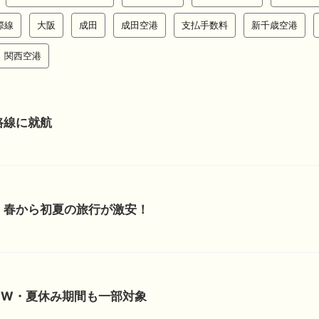
際線
大阪
成田
成田空港
支払手数料
新千歳空港
関西空港
路線に就航
！春から初夏の旅行が激安！
GW・夏休み期間も一部対象