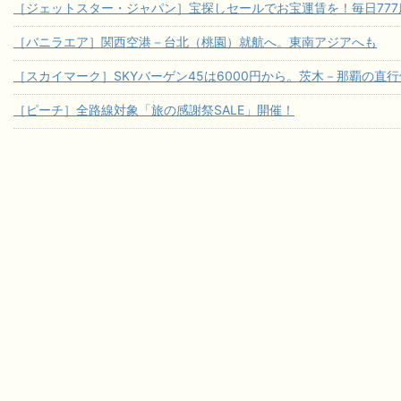
［ジェットスター・ジャパン］宝探しセールでお宝運賃を！毎日777席
［バニラエア］関西空港－台北（桃園）就航へ。東南アジアへも
［スカイマーク］SKYバーゲン45は6000円から。茨木－那覇の直
［ピーチ］全路線対象「旅の感謝祭SALE」開催！