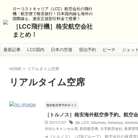
ローコストキャリア（LCC）航空会社の飛行
機・航空便で格安旅行！日本国内線も海外の
国際線も、激安正規割引料金で搭乗！
［LCC飛行機］格安航空会社
まとめ！
最新記事
LCC国内
日本の空港
宿泊予約
ピーチ
ジェッ
HOME
>
リアルタイム空席
リアルタイム空席
海外航空券予約サイト
［トルノス］格安海外航空券予約。航空
2011/12/7
jtb
,
LCC
,
tolunosu
,
tonorusu
,
torunos
今出たキャンセル席
,
割安航空券
,
大手航空会社
,
座席管
⇒［トルノス］（JTBグループ） 航空会社の座席