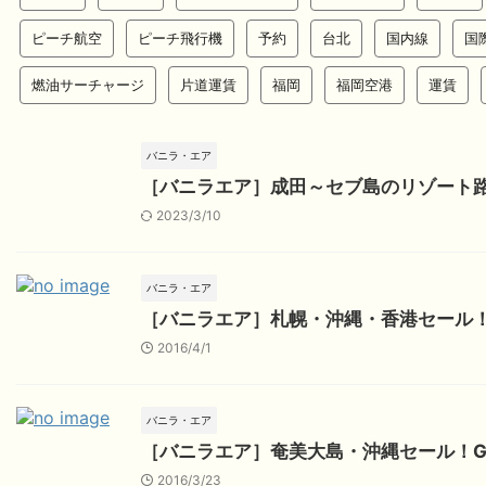
ピーチ航空
ピーチ飛行機
予約
台北
国内線
国
燃油サーチャージ
片道運賃
福岡
福岡空港
運賃
バニラ・エア
［バニラエア］成田～セブ島のリゾート
2023/3/10
バニラ・エア
［バニラエア］札幌・沖縄・香港セール
2016/4/1
バニラ・エア
［バニラエア］奄美大島・沖縄セール！
2016/3/23