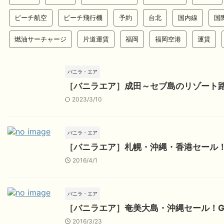
ピーチ航空
ピーチ飛行機
予約
台北
国内線
国
燃油サーチャージ
片道運賃
福岡
福岡空港
運賃
バニラ・エア
［バニラエア］成田～セブ島のリゾート
2023/3/10
バニラ・エア
［バニラエア］札幌・沖縄・香港セール
2016/4/1
バニラ・エア
［バニラエア］奄美大島・沖縄セール！
2016/3/23