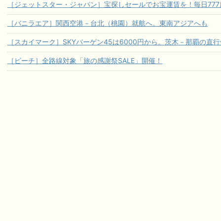
［ジェットスター・ジャパン］宝探しセールでお宝運賃を！毎日777席
［バニラエア］関西空港－台北（桃園）就航へ。東南アジアへも
［スカイマーク］SKYバーゲン45は6000円から。茨木－那覇の直
［ピーチ］全路線対象「旅の感謝祭SALE」開催！