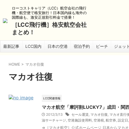
ローコストキャリア（LCC）航空会社の飛行
機・航空便で格安旅行！日本国内線も海外の
国際線も、激安正規割引料金で搭乗！
［LCC飛行機］格安航空会社
まとめ！
最新記事
LCC国内
日本の空港
宿泊予約
ピーチ
ジェッ
HOME
>
マカオ往復
マカオ往復
LCC関連情報
マカオ航空「摩訶割LUCKY7」成田・関西
2012/3/13
セール運賃
,
マカオ往復
,
マカオ直行
油サーチャージ
,
空港施設使用料
,
空港税
,
航空券
,
設定日
⇒［マカオ航空］公式ホームページ 日本からマカ