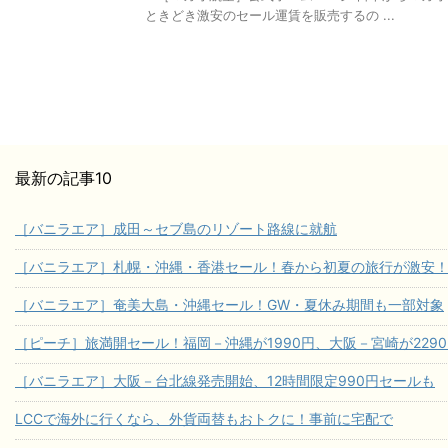
ときどき激安のセール運賃を販売するの ...
最新の記事10
［バニラエア］成田～セブ島のリゾート路線に就航
［バニラエア］札幌・沖縄・香港セール！春から初夏の旅行が激安
［バニラエア］奄美大島・沖縄セール！GW・夏休み期間も一部対象
［ピーチ］旅満開セール！福岡－沖縄が1990円、大阪－宮崎が229
［バニラエア］大阪－台北線発売開始、12時間限定990円セールも
LCCで海外に行くなら、外貨両替もおトクに！事前に宅配で