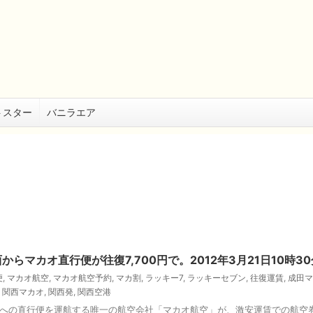
トスター
バニラエア
からマカオ直行便が往復7,700円で。2012年3月21日10
便
,
マカオ航空
,
マカオ航空予約
,
マカ割
,
ラッキー7
,
ラッキーセブン
,
往復運賃
,
成田マ
,
関西マカオ
,
関西発
,
関西空港
オへの直行便を運航する唯一の航空会社「マカオ航空」が、激安運賃での航空券