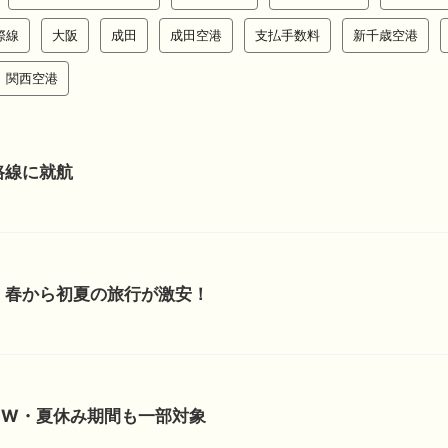
際線
大阪
成田
成田空港
支払手数料
新千歳空港
関西空港
路線に就航
！春から初夏の旅行が激安！
GW・夏休み期間も一部対象