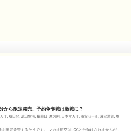
時30分から限定発売、予約争奪戦は激戦に？
カオ
,
成田発
,
成田空港
,
搭乗日
,
摩訶割
,
日本マカオ
,
激安セール
,
激安運賃
,
燃
を限定発売するそうです。 マカオ航空はLCCと分類はされませんが、